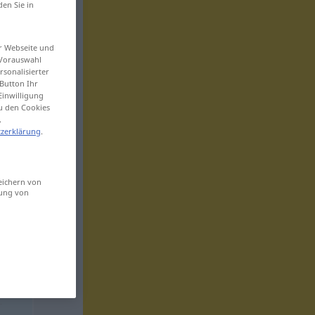
den Sie in
er Webseite und
 Vorauswahl
sonalisierter
Button Ihr
Einwilligung
zu den Cookies
.
zerklärung
.
eichern von
sung von