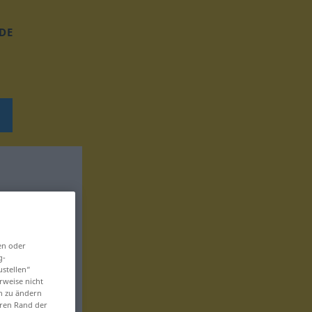
DE
en oder
g-
ustellen“
rweise nicht
en zu ändern
eren Rand der