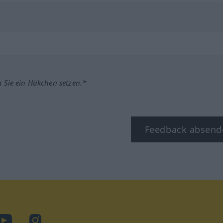
m Sie ein Häkchen setzen.*
Feedback absend
ook
YouTube
Instagram