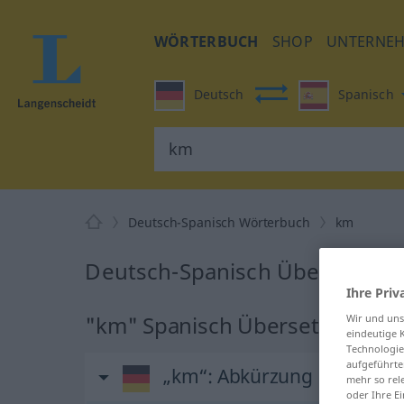
WÖRTERBUCH
SHOP
UNTERNE
Deutsch
Spanisch
Deutsch-Spanisch Wörterbuch
km
Deutsch-Spanisch Übersetzung
Ihre Priv
"km" Spanisch Übersetzung
Wir und un
eindeutige 
Technologie
aufgeführte
„km“
: Abkürzung
mehr so rel
oder Ihre E