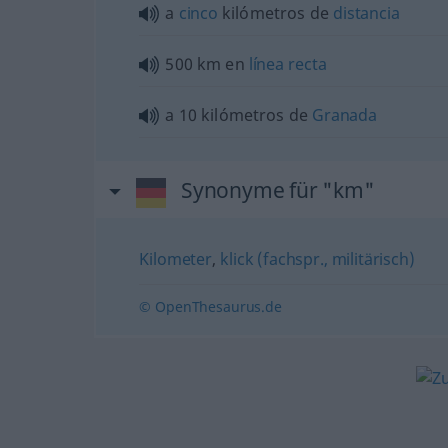
a
cinco
kilómetros de
distancia
500 km en
línea
recta
a 10 kilómetros de
Granada
Synonyme für "km"
Kilometer
,
klick (fachspr., militärisch)
© OpenThesaurus.de