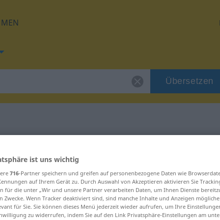
HMEN
Übersetzen
 für "km"
atsphäre ist uns wichtig
sere
716
-Partner speichern und greifen auf personenbezogene Daten wie Browserdat
Kennungen auf Ihrem Gerät zu. Durch Auswahl von Akzeptieren aktivieren Sie Trackin
n für die unter „Wir und unsere Partner verarbeiten Daten, um Ihnen Dienste bereitz
n Zwecke. Wenn Tracker deaktiviert sind, sind manche Inhalte und Anzeigen mögliche
evant für Sie. Sie können dieses Menü jederzeit wieder aufrufen, um Ihre Einstellung
inwilligung zu widerrufen, indem Sie auf den Link Privatsphäre-Einstellungen am unt