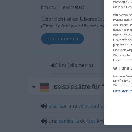
Webseite kli
km
abk
(=
Kilometer
)
unserer Dat
Wir verwend
Übersicht aller Übersetzungen
kommunizier
der statist
(Für mehr Details die Übersetzung anklicken/an
immer auf I
Werbung die
km kilómetro
Einverständ
jederzeit f
und den Anp
Weitergehen
Hier finden
km (kilómetro)
Wir und 
Genaue Geol
und/oder Zu
Beispielsätze für "km"
Werbung und
Liste der P
alcanzar
una
velocidad
de
cien
kilóme
una
caminata
de
tres
km