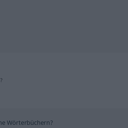
h?
ine Wörterbüchern?