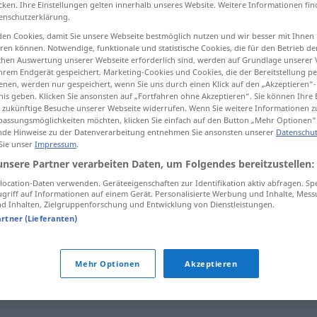
cken. Ihre Einstellungen gelten innerhalb unseres Website. Weitere Informationen fin
enschutzerklärung.
en Cookies, damit Sie unsere Webseite bestmöglich nutzen und wir besser mit Ihnen
en können. Notwendige, funktionale und statistische Cookies, die für den Betrieb d
ischen Auswertung unserer Webseite erforderlich sind, werden auf Grundlage unserer
tippen)
hrem Endgerät gespeichert. Marketing-Cookies und Cookies, die der Bereitstellung per
nen, werden nur gespeichert, wenn Sie uns durch einen Klick auf den „Akzeptieren“-
nis geben. Klicken Sie ansonsten auf „Fortfahren ohne Akzeptieren“. Sie können Ihre 
ür zukünftige Besuche unserer Webseite widerrufen. Wenn Sie weitere Informationen 
assungsmöglichkeiten möchten, klicken Sie einfach auf den Button „Mehr Optionen“
de Hinweise zu der Datenverarbeitung entnehmen Sie ansonsten unserer
Datenschut
 Sie unser
Impressum
.
km
unsere Partner verarbeiten Daten, um Folgendes bereitzustellen:
ocation-Daten verwenden. Geräteeigenschaften zur Identifikation aktiv abfragen. Sp
griff auf Informationen auf einem Gerät. Personalisierte Werbung und Inhalte, Mes
 Inhalten, Zielgruppenforschung und Entwicklung von Dienstleistungen.
artner (Lieferanten)
tros
es auf 100 km
bringen
Mehr Optionen
Akzeptieren
3 km
Fußmarsch