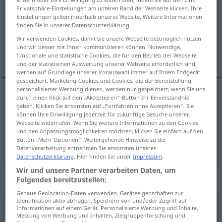
velocidad
[beloθiˈða
]
f
Privatsphäre-Einstellungen am unteren Rand der Webseite klicken. Ihre
Einstellungen gelten innerhalb unseres Website. Weitere Informationen
Übersicht aller Übersetzungen
finden Sie in unserer Datenschutzerklärung.
(Für mehr Details die Übersetzung anklicken/antippen)
Wir verwenden Cookies, damit Sie unsere Webseite bestmöglich nutzen
und wir besser mit Ihnen kommunizieren können. Notwendige,
Geschwindigkeit, Gang
funktionale und statistische Cookies, die für den Betrieb der Webseite
und der statistischen Auswertung unserer Webseite erforderlich sind,
werden auf Grundlage unserer Vorauswahl immer auf Ihrem Endgerät
gespeichert. Marketing-Cookies und Cookies, die der Bereitstellung
personalisierter Werbung dienen, werden nur gespeichert, wenn Sie uns
durch einen Klick auf den „Akzeptieren“-Button Ihr Einverständnis
Geschwindigkeit
f
velocidad
geben. Klicken Sie ansonsten auf „Fortfahren ohne Akzeptieren“. Sie
können Ihre Einwilligung jederzeit für zukünftige Besuche unserer
Webseite widerrufen. Wenn Sie weitere Informationen zu den Cookies
Gang
m
velocidad
AUTO
und den Anpassungsmöglichkeiten möchten, klicken Sie einfach auf den
Button „Mehr Optionen“. Weitergehende Hinweise zu der
Datenverarbeitung entnehmen Sie ansonsten unserer
Datenschutzerklärung
. Hier finden Sie unser
Impressum
.
Wir und unsere Partner verarbeiten Daten, um
Beispielsätze für "velocidad"
Folgendes bereitzustellen:
Genaue Geolocation-Daten verwenden. Geräteeigenschaften zur
Identifikation aktiv abfragen. Speichern von und/oder Zugriff auf
Informationen auf einem Gerät. Personalisierte Werbung und Inhalte,
suplemento
de velocidad
Messung von Werbung und Inhalten, Zielgruppenforschung und