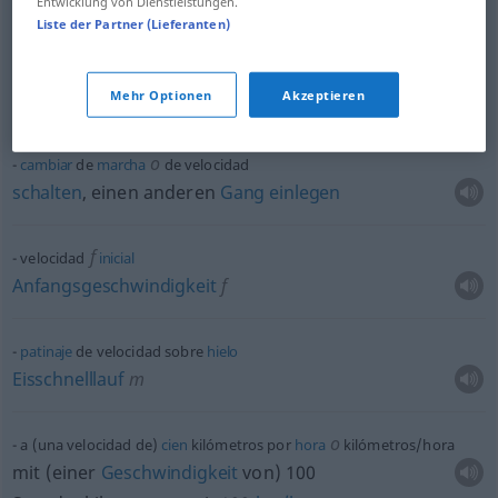
Entwicklung von Dienstleistungen.
Schnellzugzuschlag
m
Liste der Partner (Lieferanten)
tren
de
alta
velocidad
Mehr Optionen
Akzeptieren
Hochgeschwindigkeitszug
m
o
cambiar
de
marcha
de velocidad
schalten
, einen anderen
Gang
einlegen
f
velocidad
inicial
Anfangsgeschwindigkeit
f
patinaje
de velocidad sobre
hielo
Eisschnelllauf
m
o
a (una velocidad de)
cien
kilómetros por
hora
kilómetros/hora
mit (einer
Geschwindigkeit
von) 100