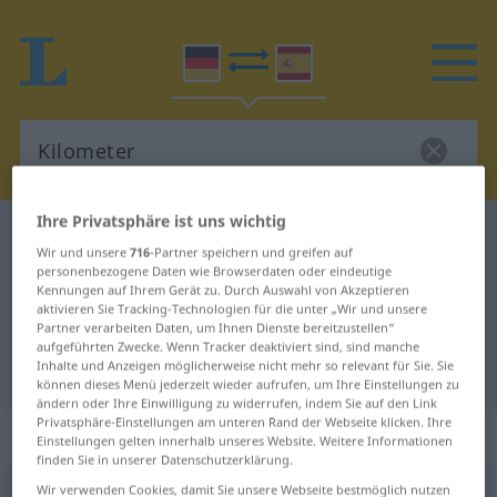
Ihre Privatsphäre ist uns wichtig
Deutsch-Spanisch Wörterbuch
Kilometer
Wir und unsere
716
-Partner speichern und greifen auf
Deutsch-Spanisch Übersetzung für
personenbezogene Daten wie Browserdaten oder eindeutige
Kennungen auf Ihrem Gerät zu. Durch Auswahl von Akzeptieren
"Kilometer"
aktivieren Sie Tracking-Technologien für die unter „Wir und unsere
Partner verarbeiten Daten, um Ihnen Dienste bereitzustellen“
aufgeführten Zwecke. Wenn Tracker deaktiviert sind, sind manche
Inhalte und Anzeigen möglicherweise nicht mehr so relevant für Sie. Sie
"Kilometer" Spanisch Übersetzung
können dieses Menü jederzeit wieder aufrufen, um Ihre Einstellungen zu
ändern oder Ihre Einwilligung zu widerrufen, indem Sie auf den Link
Privatsphäre-Einstellungen am unteren Rand der Webseite klicken. Ihre
„Kilometer“
: Maskulinum
Einstellungen gelten innerhalb unseres Website. Weitere Informationen
finden Sie in unserer Datenschutzerklärung.
Wir verwenden Cookies, damit Sie unsere Webseite bestmöglich nutzen
Kilometer
[kiloˈmeːtər]
m
<
Kilometers
;
Kilometer
>