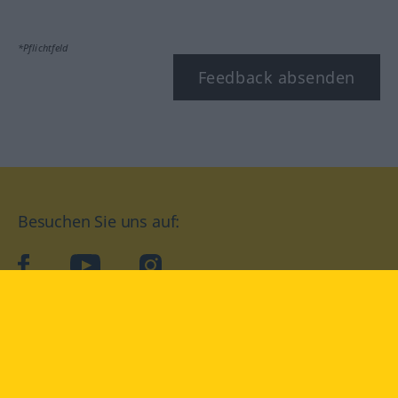
*Pflichtfeld
Feedback absenden
Besuchen Sie uns auf:
facebook
YouTube
Instagram
Langenscheidt