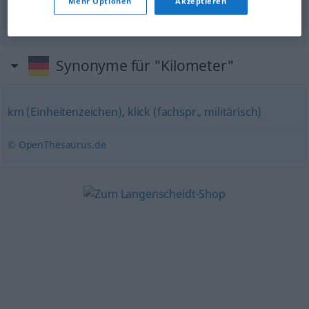
60 Kilometer in der
Stunde
Mehr Optionen
Akzeptieren
60 kilómetros por
hora
Synonyme für "Kilometer"
km (Einheitenzeichen)
,
klick (fachspr., militärisch)
© OpenThesaurus.de