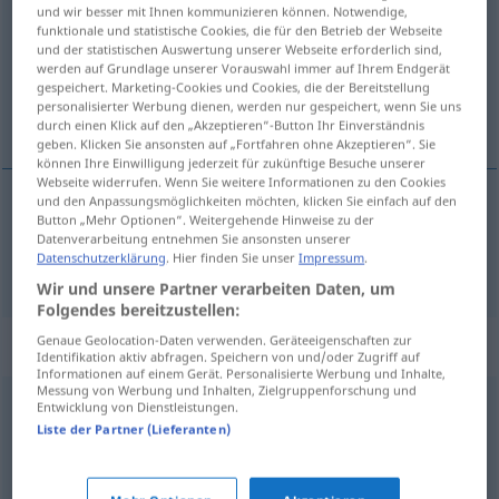
und wir besser mit Ihnen kommunizieren können. Notwendige,
funktionale und statistische Cookies, die für den Betrieb der Webseite
Übersicht aller Übersetzungen
und der statistischen Auswertung unserer Webseite erforderlich sind,
(Für mehr Details die Übersetzung anklicken/antippen)
werden auf Grundlage unserer Vorauswahl immer auf Ihrem Endgerät
gespeichert. Marketing-Cookies und Cookies, die der Bereitstellung
personalisierter Werbung dienen, werden nur gespeichert, wenn Sie uns
kilómetro
durch einen Klick auf den „Akzeptieren“-Button Ihr Einverständnis
geben. Klicken Sie ansonsten auf „Fortfahren ohne Akzeptieren“. Sie
können Ihre Einwilligung jederzeit für zukünftige Besuche unserer
Webseite widerrufen. Wenn Sie weitere Informationen zu den Cookies
und den Anpassungsmöglichkeiten möchten, klicken Sie einfach auf den
Button „Mehr Optionen“. Weitergehende Hinweise zu der
kilómetro
m
Kilometer
Datenverarbeitung entnehmen Sie ansonsten unserer
Datenschutzerklärung
. Hier finden Sie unser
Impressum
.
Wir und unsere Partner verarbeiten Daten, um
Folgendes bereitzustellen:
Genaue Geolocation-Daten verwenden. Geräteeigenschaften zur
Beispielsätze für "Kilometer"
Identifikation aktiv abfragen. Speichern von und/oder Zugriff auf
Informationen auf einem Gerät. Personalisierte Werbung und Inhalte,
Messung von Werbung und Inhalten, Zielgruppenforschung und
Entwicklung von Dienstleistungen.
Kilometer
fressen
Liste der Partner (Lieferanten)
tragar
(
od
devorar) kilómetros