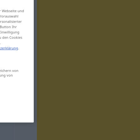
er Webseite und
 Vorauswahl
sonalisierter
Button Ihr
Einwilligung
zu den Cookies
.
zerklärung
.
eichern von
sung von