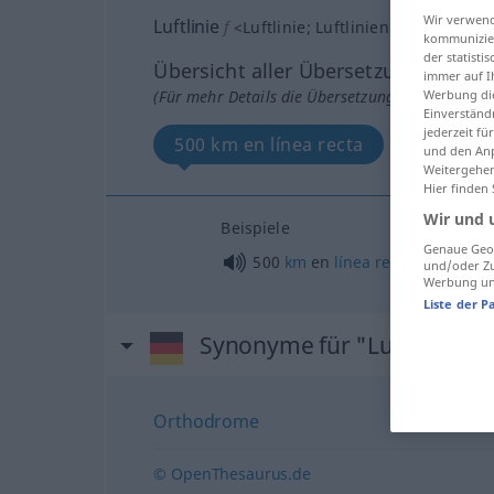
Wir verwend
Luftlinie
f
<
Luftlinie
;
Luftlinien
>
kommunizier
der statist
Übersicht aller Übersetzungen
immer auf I
(Für mehr Details die Übersetzung anklicken/an
Werbung die
Einverständ
jederzeit f
500 km en línea recta
und den Anp
Weitergehen
Hier finden
Wir und 
Beispiele
Genaue Geol
500
km
en
línea
recta
und/oder Zu
Werbung und
Liste der P
Synonyme für "Luftlinie"
Orthodrome
© OpenThesaurus.de