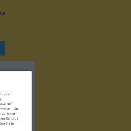
DE
en oder
g-
ustellen“
rweise nicht
en zu ändern
eren Rand der
den Sie in