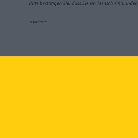
Bitte bestätigen Sie, dass Sie ein Mensch sind, inde
*Pflichtfeld
Besuchen Sie uns auf:
faceb
Langenscheidt