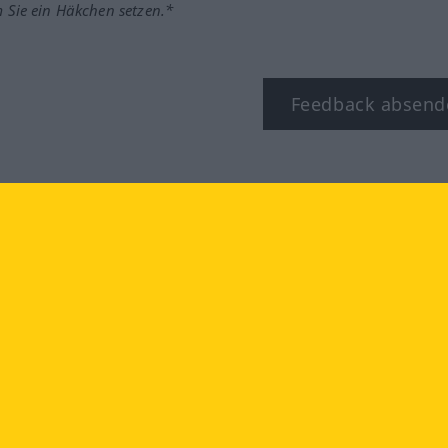
m Sie ein Häkchen setzen.*
Feedback absend
ook
YouTube
Instagram