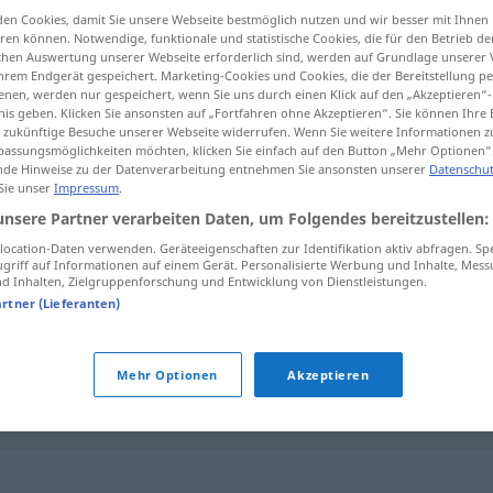
en Cookies, damit Sie unsere Webseite bestmöglich nutzen und wir besser mit Ihnen
en können. Notwendige, funktionale und statistische Cookies, die für den Betrieb d
ischen Auswertung unserer Webseite erforderlich sind, werden auf Grundlage unserer
hrem Endgerät gespeichert. Marketing-Cookies und Cookies, die der Bereitstellung per
tippen)
nen, werden nur gespeichert, wenn Sie uns durch einen Klick auf den „Akzeptieren“-
nis geben. Klicken Sie ansonsten auf „Fortfahren ohne Akzeptieren“. Sie können Ihre 
ür zukünftige Besuche unserer Webseite widerrufen. Wenn Sie weitere Informationen 
assungsmöglichkeiten möchten, klicken Sie einfach auf den Button „Mehr Optionen“
de Hinweise zu der Datenverarbeitung entnehmen Sie ansonsten unserer
Datenschut
 Sie unser
Impressum
.
unsere Partner verarbeiten Daten, um Folgendes bereitzustellen:
ocation-Daten verwenden. Geräteeigenschaften zur Identifikation aktiv abfragen. Sp
500
km
Luftlinie
griff auf Informationen auf einem Gerät. Personalisierte Werbung und Inhalte, Mes
 Inhalten, Zielgruppenforschung und Entwicklung von Dienstleistungen.
artner (Lieferanten)
Mehr Optionen
Akzeptieren