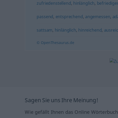
zufriedenstellend
,
hinlänglich
,
befriedige
passend
,
entsprechend
,
angemessen
,
ad
sattsam
,
hinlänglich
,
hinreichend
,
ausrei
© OpenThesaurus.de
Sagen Sie uns Ihre Meinung!
Wie gefällt Ihnen das Online Wörterbuc