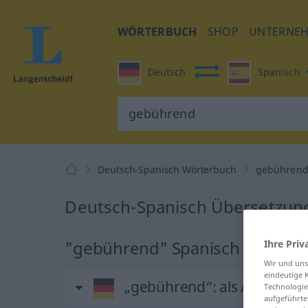
WÖRTERBUCH
SHOP
UNTERNE
Deutsch
Spanisch
Deutsch-Spanisch Wörterbuch
gebühren
Deutsch-Spanisch Übersetzun
"gebührend" Spanisch Überse
Ihre Priv
Wir und un
eindeutige 
„gebührend“
: als Adjektiv
Technologie
aufgeführte