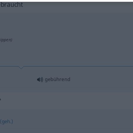
ebraucht
tippen)
gebührend
"
(geh.)