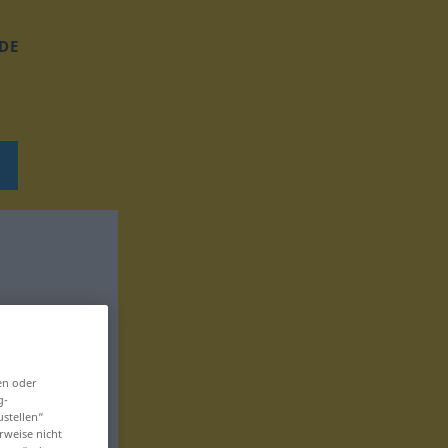
DE
en oder
g-
ustellen“
rweise nicht