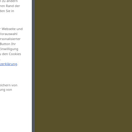
en zu ändern
eren Rand der
den Sie in
er Webseite und
 Vorauswahl
sonalisierter
Button Ihr
Einwilligung
zu den Cookies
.
zerklärung
.
eichern von
sung von