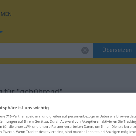
HMEN
Übersetzen
d
g für "gebührend"
tzung
atsphäre ist uns wichtig
sere
716
-Partner speichern und greifen auf personenbezogene Daten wie Browserdat
Kennungen auf Ihrem Gerät zu. Durch Auswahl von Akzeptieren aktivieren Sie Trackin
 gebraucht
n für die unter „Wir und unsere Partner verarbeiten Daten, um Ihnen Dienste bereitz
n Zwecke. Wenn Tracker deaktiviert sind, sind manche Inhalte und Anzeigen mögliche