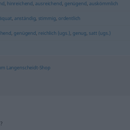
nd
,
hinreichend
,
ausreichend
,
genügend
,
auskömmlich
äquat
,
anständig
,
stimmig
,
ordentlich
chend
,
genügend
,
reichlich (ugs.)
,
genug
,
satt (ugs.)
h?