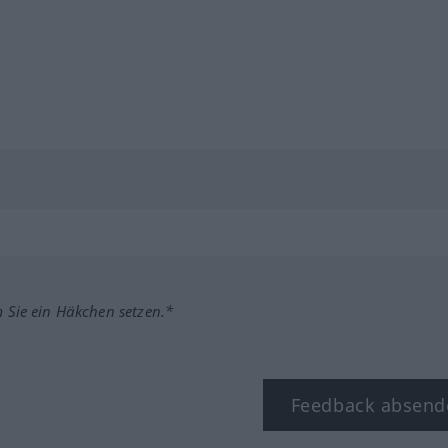
m Sie ein Häkchen setzen.*
Feedback absend