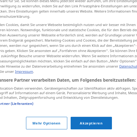
evant für Sie. Sie können dieses Menü jederzeit wieder aufrufen, um Ihre Einstellung
inwilligung zu widerrufen, indem Sie auf den Link Privatsphäre-Einstellungen am unt
cken. Ihre Einstellungen gelten innerhalb unseres Website. Weitere Informationen fin
enschutzerklärung.
en Cookies, damit Sie unsere Webseite bestmöglich nutzen und wir besser mit Ihnen
tippen)
en können. Notwendige, funktionale und statistische Cookies, die für den Betrieb d
ischen Auswertung unserer Webseite erforderlich sind, werden auf Grundlage unserer
hrem Endgerät gespeichert. Marketing-Cookies und Cookies, die der Bereitstellung per
nen, werden nur gespeichert, wenn Sie uns durch einen Klick auf den „Akzeptieren“-
nis geben. Klicken Sie ansonsten auf „Fortfahren ohne Akzeptieren“. Sie können Ihre 
ür zukünftige Besuche unserer Webseite widerrufen. Wenn Sie weitere Informationen 
assungsmöglichkeiten möchten, klicken Sie einfach auf den Button „Mehr Optionen“
de Hinweise zu der Datenverarbeitung entnehmen Sie ansonsten unserer
Datenschut
gebührend
(≈ zukommend)
 Sie unser
Impressum
.
unsere Partner verarbeiten Daten, um Folgendes bereitzustellen:
gebührend
(≈ angemessen)
ocation-Daten verwenden. Geräteeigenschaften zur Identifikation aktiv abfragen. Sp
griff auf Informationen auf einem Gerät. Personalisierte Werbung und Inhalte, Mes
 Inhalten, Zielgruppenforschung und Entwicklung von Dienstleistungen.
artner (Lieferanten)
n
el
respeto
jemandem die gebührende
Achtung
erweisen
Mehr Optionen
Akzeptieren