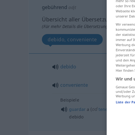
mehr so rel
oder Ihre E
gebührend
adjt
Webseite kli
unserer Dat
Übersicht aller Übersetzungen
Wir verwend
(Für mehr Details die Übersetzung anklicken/an
kommunizier
der statist
debido, conveniente
immer auf I
Werbung die
Einverständ
jederzeit f
und den Anp
Weitergehen
debido
Hier finden
Wir und 
conveniente
Genaue Geol
und/oder Zu
Werbung und
Beispiele
Liste der P
od
guardar
a (
tener
con)
alguie
debido