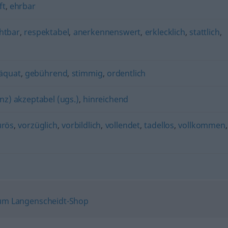
ft
,
ehrbar
htbar
,
respektabel
,
anerkennenswert
,
erklecklich
,
stattlich
,
äquat
,
gebührend
,
stimmig
,
ordentlich
nz) akzeptabel (ugs.)
,
hinreichend
urös
,
vorzüglich
,
vorbildlich
,
vollendet
,
tadellos
,
vollkommen
,