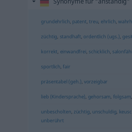
Synonyme für "anständig"
grundehrlich
,
patent
,
treu
,
ehrlich
,
wahrh
züchtig
,
standhaft
,
ordentlich (ugs.)
,
gesi
korrekt
,
einwandfrei
,
schicklich
,
salonfäh
sportlich
,
fair
präsentabel (geh.)
,
vorzeigbar
lieb (Kindersprache)
,
gehorsam
,
folgsam
unbescholten
,
züchtig
,
unschuldig
,
keusc
unberührt