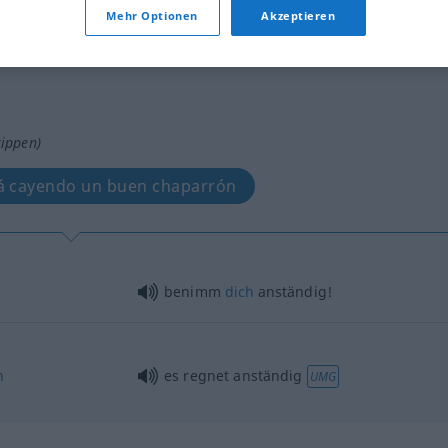
Mehr Optionen
Akzeptieren
tippen)
á cayendo un buen chaparrón
benimm
dich
anständig!
n
es regnet anständig
UMG