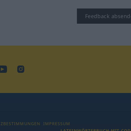
Feedback absend
ook
YouTube
Instagram
TZBESTIMMUNGEN
IMPRESSUM
LATEINWÖRTERBUCH MIT COD