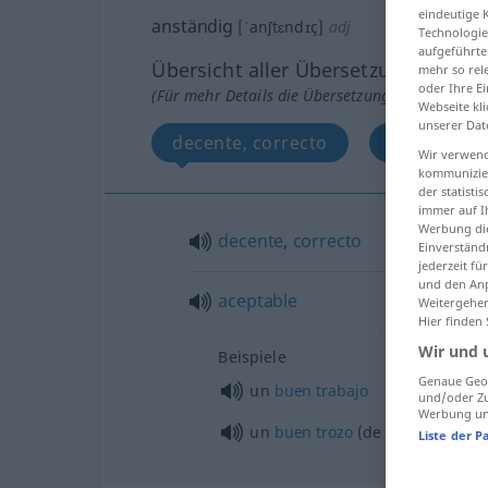
eindeutige 
anständig
[ˈanʃtɛndɪç]
adj
Technologie
aufgeführte
Übersicht aller Übersetzungen
mehr so rel
oder Ihre E
(Für mehr Details die Übersetzung anklicken/an
Webseite kli
unserer Dat
decente, correcto
aceptable
Wir verwend
kommunizier
der statist
immer auf I
Werbung die
decente
,
correcto
Einverständ
jederzeit f
und den Anp
aceptable
Weitergehen
Hier finden
Wir und 
Beispiele
Genaue Geol
un
buen
trabajo
und/oder Zu
Werbung und
un
buen
trozo
(de camino)
Liste der P