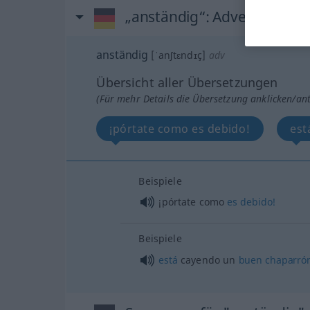
„anständig“
: Adverb
anständig
[ˈanʃtɛndɪç]
adv
Übersicht aller Übersetzungen
(Für mehr Details die Übersetzung anklicken/an
¡pórtate como es debido!
est
Beispiele
¡pórtate como
es
debido!
Beispiele
está
cayendo un
buen
chaparró