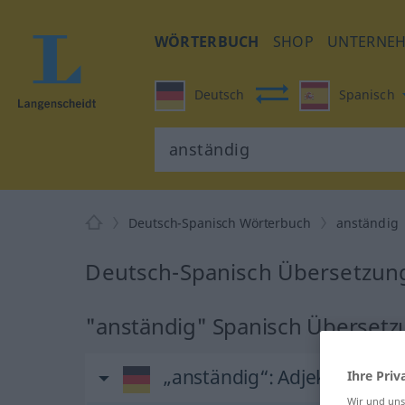
WÖRTERBUCH
SHOP
UNTERNE
Deutsch
Spanisch
Deutsch-Spanisch Wörterbuch
anständig
Deutsch-Spanisch Übersetzung
"anständig" Spanisch Überset
„anständig“
: Adjektiv
Ihre Priv
Wir und un