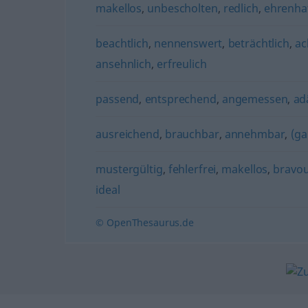
makellos
,
unbescholten
,
redlich
,
ehrenha
beachtlich
,
nennenswert
,
beträchtlich
,
ac
ansehnlich
,
erfreulich
passend
,
entsprechend
,
angemessen
,
ad
ausreichend
,
brauchbar
,
annehmbar
,
(ga
mustergültig
,
fehlerfrei
,
makellos
,
bravo
ideal
© OpenThesaurus.de