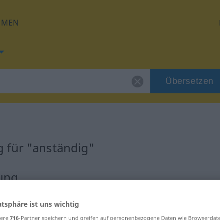
HMEN
Übersetzen
 für "anständig"
zung
atsphäre ist uns wichtig
sere
716
-Partner speichern und greifen auf personenbezogene Daten wie Browserdat