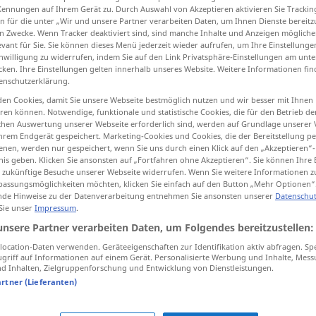
Kennungen auf Ihrem Gerät zu. Durch Auswahl von Akzeptieren aktivieren Sie Trackin
n für die unter „Wir und unsere Partner verarbeiten Daten, um Ihnen Dienste bereitz
n Zwecke. Wenn Tracker deaktiviert sind, sind manche Inhalte und Anzeigen mögliche
evant für Sie. Sie können dieses Menü jederzeit wieder aufrufen, um Ihre Einstellung
inwilligung zu widerrufen, indem Sie auf den Link Privatsphäre-Einstellungen am unt
tippen)
cken. Ihre Einstellungen gelten innerhalb unseres Website. Weitere Informationen fin
enschutzerklärung.
en Cookies, damit Sie unsere Webseite bestmöglich nutzen und wir besser mit Ihnen
en können. Notwendige, funktionale und statistische Cookies, die für den Betrieb d
ischen Auswertung unserer Webseite erforderlich sind, werden auf Grundlage unserer
hrem Endgerät gespeichert. Marketing-Cookies und Cookies, die der Bereitstellung per
nen, werden nur gespeichert, wenn Sie uns durch einen Klick auf den „Akzeptieren“-
anständig
nis geben. Klicken Sie ansonsten auf „Fortfahren ohne Akzeptieren“. Sie können Ihre 
ür zukünftige Besuche unserer Webseite widerrufen. Wenn Sie weitere Informationen 
assungsmöglichkeiten möchten, klicken Sie einfach auf den Button „Mehr Optionen“
anständig
UMG
de Hinweise zu der Datenverarbeitung entnehmen Sie ansonsten unserer
Datenschut
 Sie unser
Impressum
.
unsere Partner verarbeiten Daten, um Folgendes bereitzustellen:
ocation-Daten verwenden. Geräteeigenschaften zur Identifikation aktiv abfragen. Sp
eine anständige
Arbeit
griff auf Informationen auf einem Gerät. Personalisierte Werbung und Inhalte, Mes
 Inhalten, Zielgruppenforschung und Entwicklung von Dienstleistungen.
ein anständiges
Stück
(Weg)
artner (Lieferanten)