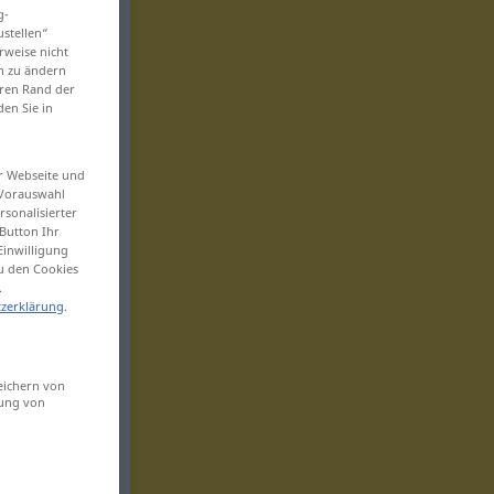
g-
ustellen“
rweise nicht
en zu ändern
eren Rand der
den Sie in
er Webseite und
 Vorauswahl
sonalisierter
Button Ihr
Einwilligung
zu den Cookies
.
zerklärung
.
eichern von
sung von