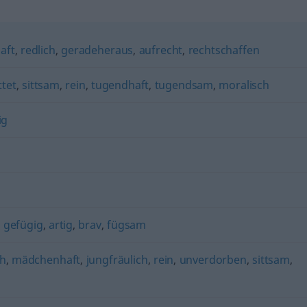
aft
,
redlich
,
geradeheraus
,
aufrecht
,
rechtschaffen
ttet
,
sittsam
,
rein
,
tugendhaft
,
tugendsam
,
moralisch
ig
,
gefügig
,
artig
,
brav
,
fügsam
h
,
mädchenhaft
,
jungfräulich
,
rein
,
unverdorben
,
sittsam
,