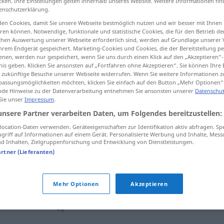
cken. Ihre Einstellungen gelten innerhalb unseres Website. Weitere Informationen fin
enschutzerklärung.
en Cookies, damit Sie unsere Webseite bestmöglich nutzen und wir besser mit Ihnen
en können. Notwendige, funktionale und statistische Cookies, die für den Betrieb d
ischen Auswertung unserer Webseite erforderlich sind, werden auf Grundlage unserer
tippen)
hrem Endgerät gespeichert. Marketing-Cookies und Cookies, die der Bereitstellung per
nen, werden nur gespeichert, wenn Sie uns durch einen Klick auf den „Akzeptieren“-
nis geben. Klicken Sie ansonsten auf „Fortfahren ohne Akzeptieren“. Sie können Ihre 
ür zukünftige Besuche unserer Webseite widerrufen. Wenn Sie weitere Informationen 
assungsmöglichkeiten möchten, klicken Sie einfach auf den Button „Mehr Optionen“
de Hinweise zu der Datenverarbeitung entnehmen Sie ansonsten unserer
Datenschut
 Sie unser
Impressum
.
Fernseher
UMG
unsere Partner verarbeiten Daten, um Folgendes bereitzustellen:
ocation-Daten verwenden. Geräteeigenschaften zur Identifikation aktiv abfragen. Sp
griff auf Informationen auf einem Gerät. Personalisierte Werbung und Inhalte, Mes
 Inhalten, Zielgruppenforschung und Entwicklung von Dienstleistungen.
r"
artner (Lieferanten)
vor dem Fernseher
hängen
Mehr Optionen
Akzeptieren
n
de
der Fernseher
läuft
immer
nebenher