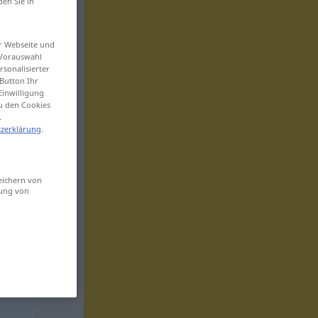
den Sie in
er Webseite und
 Vorauswahl
sonalisierter
Button Ihr
Einwilligung
zu den Cookies
.
zerklärung
.
eichern von
sung von