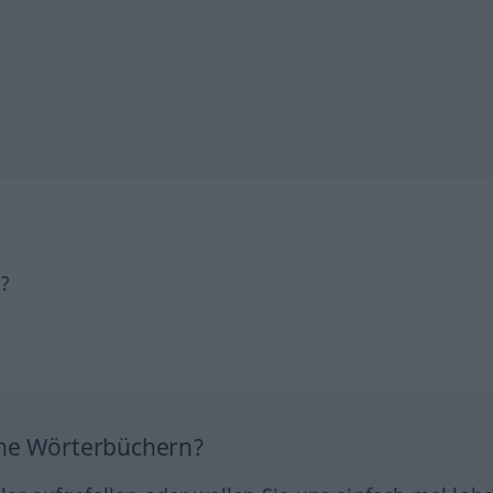
h?
ine Wörterbüchern?