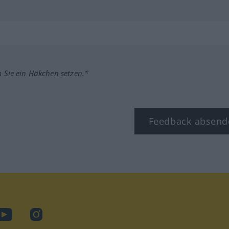
m Sie ein Häkchen setzen.*
Feedback absend
ook
YouTube
Instagram