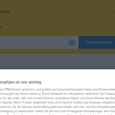
HMEN
Übersetzen
 für "Fernseher"
atsphäre ist uns wichtig
sere
716
-Partner speichern und greifen auf personenbezogene Daten wie Browserdat
zung
Kennungen auf Ihrem Gerät zu. Durch Auswahl von Akzeptieren aktivieren Sie Trackin
n für die unter „Wir und unsere Partner verarbeiten Daten, um Ihnen Dienste bereitz
n Zwecke. Wenn Tracker deaktiviert sind, sind manche Inhalte und Anzeigen mögliche
evant für Sie. Sie können dieses Menü jederzeit wieder aufrufen, um Ihre Einstellung
inwilligung zu widerrufen, indem Sie auf den Link Privatsphäre-Einstellungen am unt