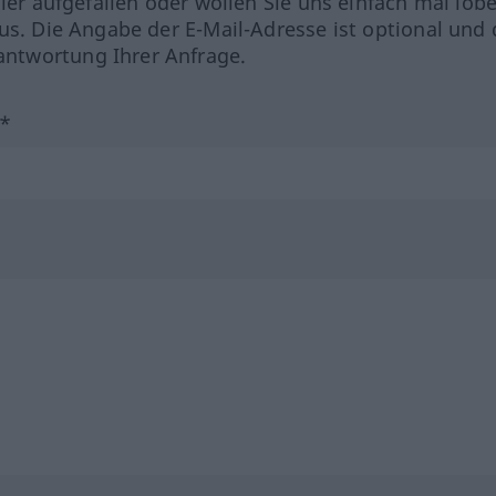
hler aufgefallen oder wollen Sie uns einfach mal lob
us. Die Angabe der E-Mail-Adresse ist optional und 
ntwortung Ihrer Anfrage.
?*