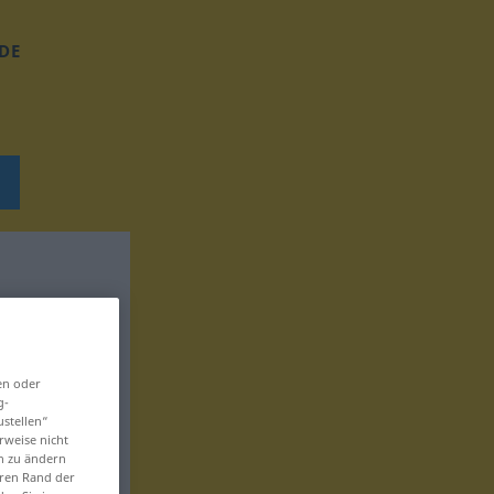
DE
en oder
g-
ustellen“
rweise nicht
en zu ändern
eren Rand der