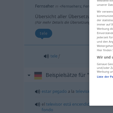
Webseite kli
unserer Dat
Fernseher
m
<
Fernsehers
;
Fernseher
>
UMG
Wir verwend
Übersicht aller Übersetzungen
kommunizier
der statist
(Für mehr Details die Übersetzung anklicken/an
immer auf I
Werbung die
tele
Einverständ
jederzeit f
und den Anp
Weitergehen
Hier finden
tele
f
Wir und 
Genaue Geol
und/oder Zu
Werbung und
Beispielsätze für "Fernsehe
Liste der P
estar
pegado
a la
televisión
el
televisor
está
encendido
como
teló
fondo