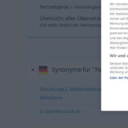
Wir verwend
Fernsehgerät
n
<
Fernsehgerät(e)s
;
Fernseh
kommunizier
der statist
Übersicht aller Übersetzungen
immer auf I
Werbung die
(Für mehr Details die Übersetzung anklicken/an
Einverständ
jederzeit f
und den Anp
Weitergehen
Hier finden
Wir und 
Genaue Geol
Synonyme für "Fernsehger
und/oder Zu
Werbung und
Liste der P
Glotze (ugs.)
,
Mattscheibe (ugs.)
,
Fernse
Bildschirm
© OpenThesaurus.de