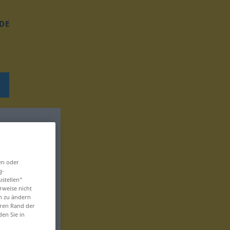
DE
en oder
g-
ustellen“
rweise nicht
en zu ändern
eren Rand der
den Sie in