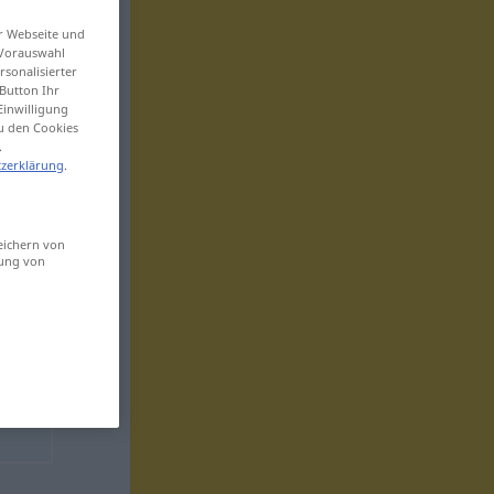
er Webseite und
 Vorauswahl
sonalisierter
Button Ihr
Einwilligung
zu den Cookies
.
zerklärung
.
eichern von
sung von