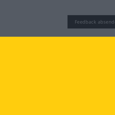
Feedback absend
ook
YouTube
Instagram