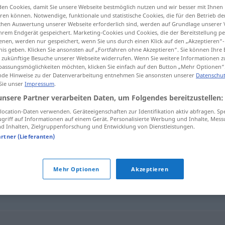
en Cookies, damit Sie unsere Webseite bestmöglich nutzen und wir besser mit Ihnen
geräte
>
en können. Notwendige, funktionale und statistische Cookies, die für den Betrieb d
ischen Auswertung unserer Webseite erforderlich sind, werden auf Grundlage unserer
hrem Endgerät gespeichert. Marketing-Cookies und Cookies, die der Bereitstellung per
nen, werden nur gespeichert, wenn Sie uns durch einen Klick auf den „Akzeptieren“-
tippen)
nis geben. Klicken Sie ansonsten auf „Fortfahren ohne Akzeptieren“. Sie können Ihre 
ür zukünftige Besuche unserer Webseite widerrufen. Wenn Sie weitere Informationen 
assungsmöglichkeiten möchten, klicken Sie einfach auf den Button „Mehr Optionen“
de Hinweise zu der Datenverarbeitung entnehmen Sie ansonsten unserer
Datenschut
Fernsehapparat
 Sie unser
Impressum
.
Fernsehgerät → siehe „
“
unsere Partner verarbeiten Daten, um Folgendes bereitzustellen:
ocation-Daten verwenden. Geräteeigenschaften zur Identifikation aktiv abfragen. Sp
ät"
griff auf Informationen auf einem Gerät. Personalisierte Werbung und Inhalte, Mes
 Inhalten, Zielgruppenforschung und Entwicklung von Dienstleistungen.
artner (Lieferanten)
happarat
,
TV
,
Röhre (ugs.)
,
Fernseher
,
Flimmerkiste (ugs.)
,
Mehr Optionen
Akzeptieren