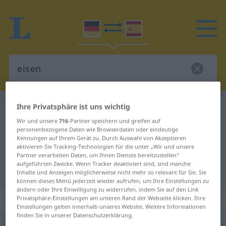
Ihre Privatsphäre ist uns wichtig
Deutsch-Spanisch Wörterbuch
eisen
Deutsch-Spanisch Übersetzung für
Wir und unsere
716
-Partner speichern und greifen auf
personenbezogene Daten wie Browserdaten oder eindeutige
"eisen"
Kennungen auf Ihrem Gerät zu. Durch Auswahl von Akzeptieren
aktivieren Sie Tracking-Technologien für die unter „Wir und unsere
Partner verarbeiten Daten, um Ihnen Dienste bereitzustellen“
aufgeführten Zwecke. Wenn Tracker deaktiviert sind, sind manche
"eisen" Spanisch Übersetzung
Inhalte und Anzeigen möglicherweise nicht mehr so relevant für Sie. Sie
können dieses Menü jederzeit wieder aufrufen, um Ihre Einstellungen zu
ändern oder Ihre Einwilligung zu widerrufen, indem Sie auf den Link
„eisen“
: transitives Verb
Privatsphäre-Einstellungen am unteren Rand der Webseite klicken. Ihre
Einstellungen gelten innerhalb unseres Website. Weitere Informationen
finden Sie in unserer Datenschutzerklärung.
eisen
v/t