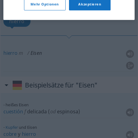
Übersicht aller Übersetzungen
Mehr Optionen
Akzeptieren
(Für mehr Details die Übersetzung anklicken/antippen)
hierro
hierro
m
Eisen
Beispielsätze für "Eisen"
heißes Eisen
cuestión
f
delicada (
od
espinosa)
Kupfer
und Eisen
cobre
y
hierro