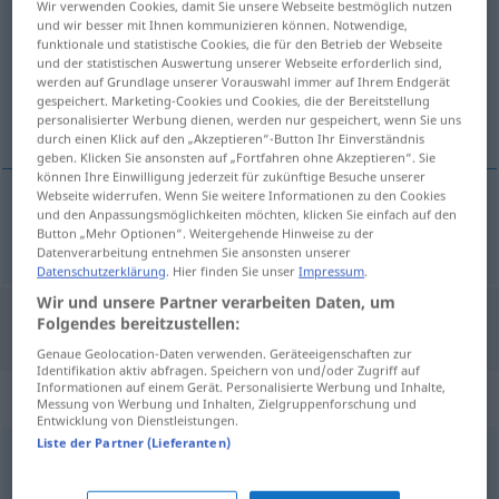
Wir verwenden Cookies, damit Sie unsere Webseite bestmöglich nutzen
und wir besser mit Ihnen kommunizieren können. Notwendige,
Übersicht aller Übersetzungen
funktionale und statistische Cookies, die für den Betrieb der Webseite
und der statistischen Auswertung unserer Webseite erforderlich sind,
(Für mehr Details die Übersetzung anklicken/antippen)
werden auf Grundlage unserer Vorauswahl immer auf Ihrem Endgerät
gespeichert. Marketing-Cookies und Cookies, die der Bereitstellung
helar
personalisierter Werbung dienen, werden nur gespeichert, wenn Sie uns
durch einen Klick auf den „Akzeptieren“-Button Ihr Einverständnis
geben. Klicken Sie ansonsten auf „Fortfahren ohne Akzeptieren“. Sie
können Ihre Einwilligung jederzeit für zukünftige Besuche unserer
Webseite widerrufen. Wenn Sie weitere Informationen zu den Cookies
und den Anpassungsmöglichkeiten möchten, klicken Sie einfach auf den
helar
eisen
Button „Mehr Optionen“. Weitergehende Hinweise zu der
Datenverarbeitung entnehmen Sie ansonsten unserer
Datenschutzerklärung
. Hier finden Sie unser
Impressum
.
Wir und unsere Partner verarbeiten Daten, um
Folgendes bereitzustellen:
"Eisen" Spanisch Übersetzung
Genaue Geolocation-Daten verwenden. Geräteeigenschaften zur
Identifikation aktiv abfragen. Speichern von und/oder Zugriff auf
Informationen auf einem Gerät. Personalisierte Werbung und Inhalte,
„Eisen“
: Neutrum
Messung von Werbung und Inhalten, Zielgruppenforschung und
Entwicklung von Dienstleistungen.
Liste der Partner (Lieferanten)
Eisen
[ˈaɪzən]
n
<
Eisens
>