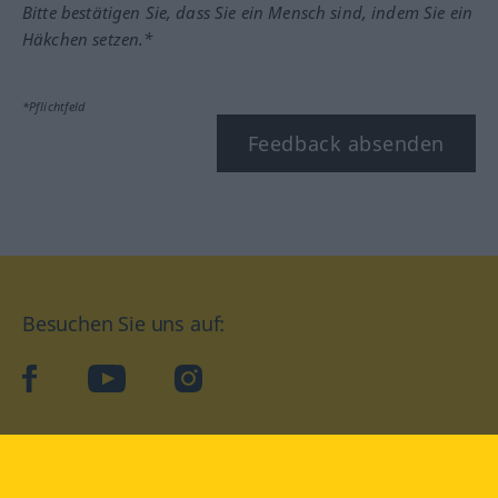
Bitte bestätigen Sie, dass Sie ein Mensch sind, indem Sie ein
Häkchen setzen.*
*Pflichtfeld
Feedback absenden
Besuchen Sie uns auf:
facebook
YouTube
Instagram