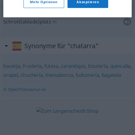
Mehr Optionen
Akzeptieren
depósito
de chatarra
Schrott(ablade)platz
m
Synonyme für "chatarra"
baratija
,
fruslería
,
futesa
,
zarandajas
,
bisutería
,
quincalla
,
oropel
,
chuchería
,
menudencia
,
buhonería
,
bagatela
© OpenThesaurus-es