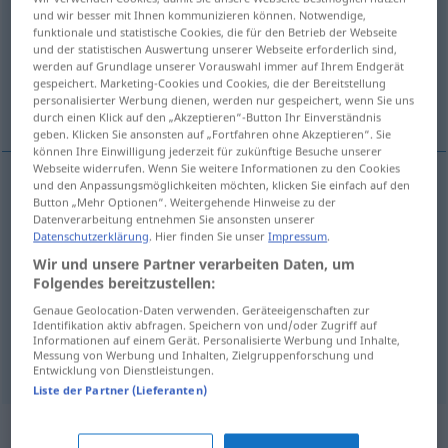
und wir besser mit Ihnen kommunizieren können. Notwendige,
funktionale und statistische Cookies, die für den Betrieb der Webseite
Übersicht aller Übersetzungen
und der statistischen Auswertung unserer Webseite erforderlich sind,
(Für mehr Details die Übersetzung anklicken/antippen)
werden auf Grundlage unserer Vorauswahl immer auf Ihrem Endgerät
gespeichert. Marketing-Cookies und Cookies, die der Bereitstellung
personalisierter Werbung dienen, werden nur gespeichert, wenn Sie uns
Schlacke
Alteisen, Schrott
durch einen Klick auf den „Akzeptieren“-Button Ihr Einverständnis
geben. Klicken Sie ansonsten auf „Fortfahren ohne Akzeptieren“. Sie
können Ihre Einwilligung jederzeit für zukünftige Besuche unserer
Webseite widerrufen. Wenn Sie weitere Informationen zu den Cookies
und den Anpassungsmöglichkeiten möchten, klicken Sie einfach auf den
Button „Mehr Optionen“. Weitergehende Hinweise zu der
Schlacke
f
chatarra
(≈ escoria)
Datenverarbeitung entnehmen Sie ansonsten unserer
Datenschutzerklärung
. Hier finden Sie unser
Impressum
.
Wir und unsere Partner verarbeiten Daten, um
Alteisen
n
chatarra
(≈ hierro viejo)
tb
FIG
Folgendes bereitzustellen:
Genaue Geolocation-Daten verwenden. Geräteeigenschaften zur
Schrott
m
chatarra
(≈ hierro viejo)
tb
Identifikation aktiv abfragen. Speichern von und/oder Zugriff auf
FIG
Informationen auf einem Gerät. Personalisierte Werbung und Inhalte,
Messung von Werbung und Inhalten, Zielgruppenforschung und
Entwicklung von Dienstleistungen.
Liste der Partner (Lieferanten)
Beispielsätze für "chatarra"