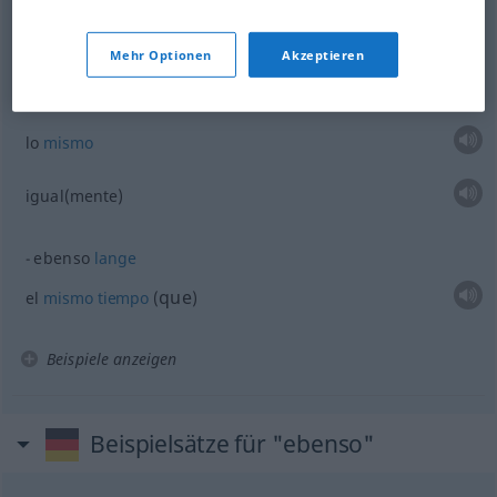
ebenso
gut
Mehr Optionen
Akzeptieren
tan
bueno
lo
mismo
igual(mente)
ebenso
lange
que
el
mismo
tiempo
(
)
Beispiele anzeigen
Beispielsätze für "ebenso"