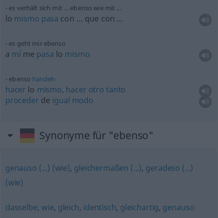
es verhält sich mit … ebenso wie mit …
lo
mismo
pasa
con … que con …
es geht mir ebenso
a
mí
me
pasa
lo
mismo
ebenso
handeln
hacer
lo
mismo
,
hacer
otro
tanto
proceder
de
igual
modo
Synonyme für "ebenso"
genauso (...) (wie)
,
gleichermaßen (...)
,
geradeso (...)
(wie)
dasselbe
,
wie
,
gleich
,
identisch
,
gleichartig
,
genauso