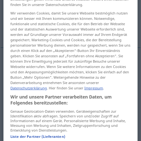
finden Sie in unserer Datenschutzerklärung.
Übersicht aller Übersetzungen
Wir verwenden Cookies, damit Sie unsere Webseite bestmöglich nutzen
und wir besser mit Ihnen kommunizieren können. Notwendige,
(Für mehr Details die Übersetzung anklicken/antippen)
funktionale und statistische Cookies, die für den Betrieb der Webseite
und der statistischen Auswertung unserer Webseite erforderlich sind,
lo mismo
Weitere Beispiele...
werden auf Grundlage unserer Vorauswahl immer auf Ihrem Endgerät
gespeichert. Marketing-Cookies und Cookies, die der Bereitstellung
personalisierter Werbung dienen, werden nur gespeichert, wenn Sie uns
durch einen Klick auf den „Akzeptieren“-Button Ihr Einverständnis
geben. Klicken Sie ansonsten auf „Fortfahren ohne Akzeptieren“. Sie
können Ihre Einwilligung jederzeit für zukünftige Besuche unserer
lo
mismo
ebenso
Webseite widerrufen. Wenn Sie weitere Informationen zu den Cookies
und den Anpassungsmöglichkeiten möchten, klicken Sie einfach auf den
Button „Mehr Optionen“. Weitergehende Hinweise zu der
Datenverarbeitung entnehmen Sie ansonsten unserer
Datenschutzerklärung
. Hier finden Sie unser
Impressum
.
Wir und unsere Partner verarbeiten Daten, um
ebenfalls
ebenso → siehe „
“
Folgendes bereitzustellen:
Genaue Geolocation-Daten verwenden. Geräteeigenschaften zur
Identifikation aktiv abfragen. Speichern von und/oder Zugriff auf
Beispiele
Informationen auf einem Gerät. Personalisierte Werbung und Inhalte,
Messung von Werbung und Inhalten, Zielgruppenforschung und
ebenso
groß
wie
mit adj, adv
Entwicklung von Dienstleistungen.
Liste der Partner (Lieferanten)
tan
grande
como