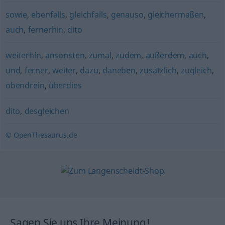
sowie
,
ebenfalls
,
gleichfalls
,
genauso
,
gleichermaßen
,
auch
,
fernerhin
,
dito
weiterhin
,
ansonsten
,
zumal
,
zudem
,
außerdem
,
auch
,
und
,
ferner
,
weiter
,
dazu
,
daneben
,
zusätzlich
,
zugleich
,
obendrein
,
überdies
dito
,
desgleichen
© OpenThesaurus.de
Sagen Sie uns Ihre Meinung!