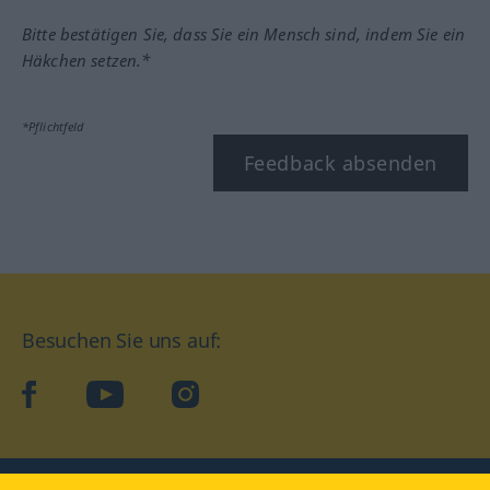
Bitte bestätigen Sie, dass Sie ein Mensch sind, indem Sie ein
Häkchen setzen.*
*Pflichtfeld
Feedback absenden
Besuchen Sie uns auf:
facebook
YouTube
Instagram