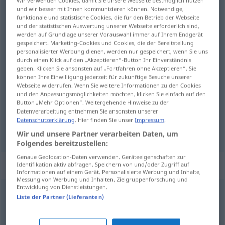
und wir besser mit Ihnen kommunizieren können. Notwendige,
Übersicht aller Übersetzungen
funktionale und statistische Cookies, die für den Betrieb der Webseite
und der statistischen Auswertung unserer Webseite erforderlich sind,
(Für mehr Details die Übersetzung anklicken/antippen)
werden auf Grundlage unserer Vorauswahl immer auf Ihrem Endgerät
gespeichert. Marketing-Cookies und Cookies, die der Bereitstellung
banalidad, trivialidad
personalisierter Werbung dienen, werden nur gespeichert, wenn Sie uns
durch einen Klick auf den „Akzeptieren“-Button Ihr Einverständnis
geben. Klicken Sie ansonsten auf „Fortfahren ohne Akzeptieren“. Sie
können Ihre Einwilligung jederzeit für zukünftige Besuche unserer
Webseite widerrufen. Wenn Sie weitere Informationen zu den Cookies
und den Anpassungsmöglichkeiten möchten, klicken Sie einfach auf den
Button „Mehr Optionen“. Weitergehende Hinweise zu der
banalidad
f
Banalität
Datenverarbeitung entnehmen Sie ansonsten unserer
Datenschutzerklärung
. Hier finden Sie unser
Impressum
.
trivialidad
f
Banalität
Wir und unsere Partner verarbeiten Daten, um
Folgendes bereitzustellen:
Genaue Geolocation-Daten verwenden. Geräteeigenschaften zur
Synonyme für "Banalität"
Identifikation aktiv abfragen. Speichern von und/oder Zugriff auf
Informationen auf einem Gerät. Personalisierte Werbung und Inhalte,
Messung von Werbung und Inhalten, Zielgruppenforschung und
Entwicklung von Dienstleistungen.
Liste der Partner (Lieferanten)
Binsenweisheit
,
Allgemeinplatz
,
Trivialität
,
(nur so ein)
Spruch (ugs.)
,
Klischee
,
Floskel
,
Phrase
,
Sprechblase