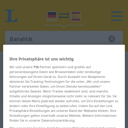
Ihre Privatsphäre ist uns wichtig
Deutsch-Spanisch Wörterbuch
Banalität
Wir und unsere
716
-Partner speichern und greifen auf
Deutsch-Spanisch Übersetzung für
personenbezogene Daten wie Browserdaten oder eindeutige
Kennungen auf Ihrem Gerät zu. Durch Auswahl von Akzeptieren
"Banalität"
aktivieren Sie Tracking-Technologien für die unter „Wir und unsere
Partner verarbeiten Daten, um Ihnen Dienste bereitzustellen“
aufgeführten Zwecke. Wenn Tracker deaktiviert sind, sind manche
"Banalität" Spanisch Übersetzung
Inhalte und Anzeigen möglicherweise nicht mehr so relevant für Sie. Sie
können dieses Menü jederzeit wieder aufrufen, um Ihre Einstellungen zu
ändern oder Ihre Einwilligung zu widerrufen, indem Sie auf den Link
„Banalität“
: Femininum
Privatsphäre-Einstellungen am unteren Rand der Webseite klicken. Ihre
Einstellungen gelten innerhalb unseres Website. Weitere Informationen
finden Sie in unserer Datenschutzerklärung.
Banalität
f
<
Banalität
;
Banalitäten
>
Wir verwenden Cookies, damit Sie unsere Webseite bestmöglich nutzen