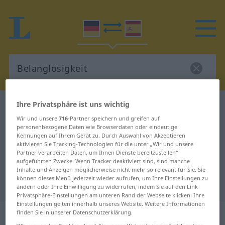
Ihre Privatsphäre ist uns wichtig
Deutsch-Spanisch Wörterbuch
Belanglosigkeit
Wir und unsere
716
-Partner speichern und greifen auf
Deutsch-Spanisch Übersetzung für
personenbezogene Daten wie Browserdaten oder eindeutige
Kennungen auf Ihrem Gerät zu. Durch Auswahl von Akzeptieren
"Belanglosigkeit"
aktivieren Sie Tracking-Technologien für die unter „Wir und unsere
Partner verarbeiten Daten, um Ihnen Dienste bereitzustellen“
aufgeführten Zwecke. Wenn Tracker deaktiviert sind, sind manche
"Belanglosigkeit" Spanisch
Inhalte und Anzeigen möglicherweise nicht mehr so relevant für Sie. Sie
können dieses Menü jederzeit wieder aufrufen, um Ihre Einstellungen zu
Übersetzung
ändern oder Ihre Einwilligung zu widerrufen, indem Sie auf den Link
Privatsphäre-Einstellungen am unteren Rand der Webseite klicken. Ihre
Einstellungen gelten innerhalb unseres Website. Weitere Informationen
„Belanglosigkeit“
: Femininum
finden Sie in unserer Datenschutzerklärung.