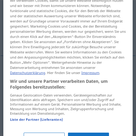
Wir verwenden Cookies, damit Sie unsere Webseite bestmöglich nutzen
und wir besser mit Ihnen kommunizieren können. Notwendige,
Belanglosigkeit
f
<
Belanglosigkeit
;
Belanglosigkeiten
>
funktionale und statistische Cookies, die für den Betrieb der Webseite
und der statistischen Auswertung unserer Webseite erforderlich sind,
Übersicht aller Übersetzungen
werden auf Grundlage unserer Vorauswahl immer auf Ihrem Endgerät
gespeichert. Marketing-Cookies und Cookies, die der Bereitstellung
(Für mehr Details die Übersetzung anklicken/antippen)
personalisierter Werbung dienen, werden nur gespeichert, wenn Sie uns
durch einen Klick auf den „Akzeptieren“-Button Ihr Einverständnis
insignificancia, intrascendencia
nadería
geben. Klicken Sie ansonsten auf „Fortfahren ohne Akzeptieren“. Sie
können Ihre Einwilligung jederzeit für zukünftige Besuche unserer
Webseite widerrufen. Wenn Sie weitere Informationen zu den Cookies
und den Anpassungsmöglichkeiten möchten, klicken Sie einfach auf den
Button „Mehr Optionen“. Weitergehende Hinweise zu der
Datenverarbeitung entnehmen Sie ansonsten unserer
insignificancia
f
Belanglosigkeit
(≈ Unwichtigkeit)
Datenschutzerklärung
. Hier finden Sie unser
Impressum
.
Wir und unsere Partner verarbeiten Daten, um
Folgendes bereitzustellen:
intrascendencia
f
Belanglosigkeit
(≈
Genaue Geolocation-Daten verwenden. Geräteeigenschaften zur
Unwichtigkeit)
Identifikation aktiv abfragen. Speichern von und/oder Zugriff auf
Informationen auf einem Gerät. Personalisierte Werbung und Inhalte,
Messung von Werbung und Inhalten, Zielgruppenforschung und
Entwicklung von Dienstleistungen.
nadería
f
Belanglosigkeit
(≈ belanglose Sache)
Liste der Partner (Lieferanten)