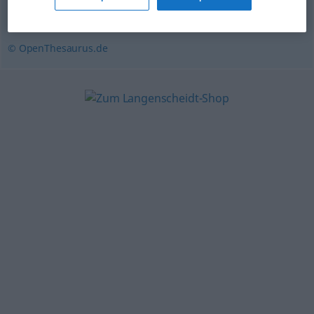
(ugs.)
,
Kinkerlitzchen (ugs.)
© OpenThesaurus.de