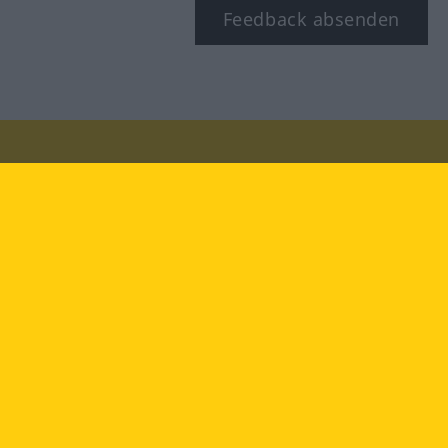
Feedback absenden
Besuchen Sie uns auf:
facebook
YouTube
Instagram
Langenscheidt
NUTZUNGSBEDINGUNGEN
DATENSCHUTZBESTIMMUNGEN