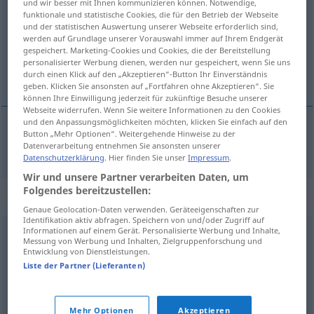
und wir besser mit Ihnen kommunizieren können. Notwendige,
funktionale und statistische Cookies, die für den Betrieb der Webseite
Übersicht aller Übersetzungen
und der statistischen Auswertung unserer Webseite erforderlich sind,
werden auf Grundlage unserer Vorauswahl immer auf Ihrem Endgerät
(Für mehr Details die Übersetzung anklicken/antippen)
gespeichert. Marketing-Cookies und Cookies, die der Bereitstellung
personalisierter Werbung dienen, werden nur gespeichert, wenn Sie uns
bagatela
durch einen Klick auf den „Akzeptieren“-Button Ihr Einverständnis
geben. Klicken Sie ansonsten auf „Fortfahren ohne Akzeptieren“. Sie
können Ihre Einwilligung jederzeit für zukünftige Besuche unserer
Webseite widerrufen. Wenn Sie weitere Informationen zu den Cookies
und den Anpassungsmöglichkeiten möchten, klicken Sie einfach auf den
Button „Mehr Optionen“. Weitergehende Hinweise zu der
bagatela
f
Bagatelle
Datenverarbeitung entnehmen Sie ansonsten unserer
Datenschutzerklärung
. Hier finden Sie unser
Impressum
.
Wir und unsere Partner verarbeiten Daten, um
Folgendes bereitzustellen:
Synonyme für "Bagatelle"
Genaue Geolocation-Daten verwenden. Geräteeigenschaften zur
Identifikation aktiv abfragen. Speichern von und/oder Zugriff auf
Informationen auf einem Gerät. Personalisierte Werbung und Inhalte,
Messung von Werbung und Inhalten, Zielgruppenforschung und
Pillepalle (ugs.)
,
Nebensächlichkeit
,
Unwichtigkeit
,
Entwicklung von Dienstleistungen.
Nebensache
,
Pipifax (ugs.)
,
Lappalie
,
Nichtigkeit
,
Peanuts
Liste der Partner (Lieferanten)
(ugs., engl.)
,
Kleinigkeit
,
Belanglosigkeit
,
Marginalie
(geh.)
,
Banalität
,
Geringfügigkeit
,
Kiki (ugs.)
,
Kleinkram
Mehr Optionen
Akzeptieren