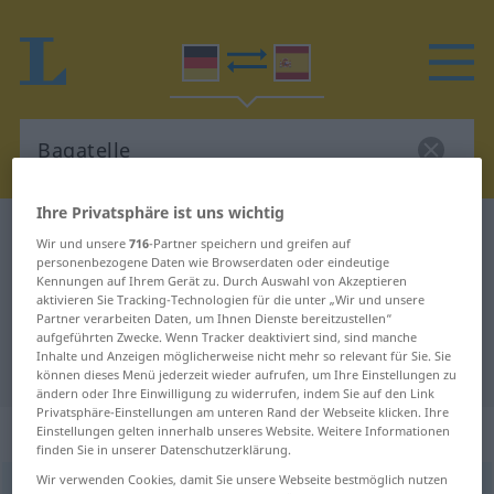
Ihre Privatsphäre ist uns wichtig
Deutsch-Spanisch Wörterbuch
Bagatelle
Wir und unsere
716
-Partner speichern und greifen auf
personenbezogene Daten wie Browserdaten oder eindeutige
Deutsch-Spanisch Übersetzung für
Kennungen auf Ihrem Gerät zu. Durch Auswahl von Akzeptieren
"Bagatelle"
aktivieren Sie Tracking-Technologien für die unter „Wir und unsere
Partner verarbeiten Daten, um Ihnen Dienste bereitzustellen“
aufgeführten Zwecke. Wenn Tracker deaktiviert sind, sind manche
Inhalte und Anzeigen möglicherweise nicht mehr so relevant für Sie. Sie
"Bagatelle" Spanisch Übersetzung
können dieses Menü jederzeit wieder aufrufen, um Ihre Einstellungen zu
ändern oder Ihre Einwilligung zu widerrufen, indem Sie auf den Link
Privatsphäre-Einstellungen am unteren Rand der Webseite klicken. Ihre
„Bagatelle“
: Femininum
Einstellungen gelten innerhalb unseres Website. Weitere Informationen
finden Sie in unserer Datenschutzerklärung.
Wir verwenden Cookies, damit Sie unsere Webseite bestmöglich nutzen
Bagatelle
[bagaˈtɛlə]
f
<
Bagatelle
;
Bagatellen
>