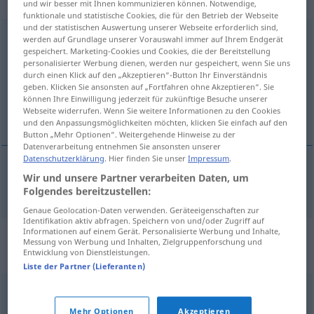
„Bedeutungslosigkeit“
: Femininum
und wir besser mit Ihnen kommunizieren können. Notwendige,
funktionale und statistische Cookies, die für den Betrieb der Webseite
und der statistischen Auswertung unserer Webseite erforderlich sind,
Bedeutungslosigkeit
f
<
Bedeutungslosigkeit
>
werden auf Grundlage unserer Vorauswahl immer auf Ihrem Endgerät
gespeichert. Marketing-Cookies und Cookies, die der Bereitstellung
personalisierter Werbung dienen, werden nur gespeichert, wenn Sie uns
Übersicht aller Übersetzungen
durch einen Klick auf den „Akzeptieren“-Button Ihr Einverständnis
(Für mehr Details die Übersetzung anklicken/antippen)
geben. Klicken Sie ansonsten auf „Fortfahren ohne Akzeptieren“. Sie
können Ihre Einwilligung jederzeit für zukünftige Besuche unserer
Webseite widerrufen. Wenn Sie weitere Informationen zu den Cookies
insignificancia
und den Anpassungsmöglichkeiten möchten, klicken Sie einfach auf den
Button „Mehr Optionen“. Weitergehende Hinweise zu der
Datenverarbeitung entnehmen Sie ansonsten unserer
Datenschutzerklärung
. Hier finden Sie unser
Impressum
.
Wir und unsere Partner verarbeiten Daten, um
insignificancia
f
Bedeutungslosigkeit
Folgendes bereitzustellen:
Genaue Geolocation-Daten verwenden. Geräteeigenschaften zur
Identifikation aktiv abfragen. Speichern von und/oder Zugriff auf
Informationen auf einem Gerät. Personalisierte Werbung und Inhalte,
Synonyme für
Messung von Werbung und Inhalten, Zielgruppenforschung und
Entwicklung von Dienstleistungen.
"Bedeutungslosigkeit"
Liste der Partner (Lieferanten)
Plattheit
,
Binse (ugs.)
,
Unwichtigkeit
,
Binsenweisheit
,
Mehr Optionen
Akzeptieren