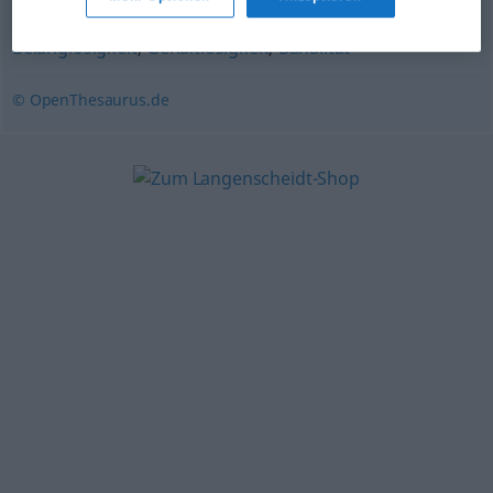
Trivialität
,
Nichtigkeit
,
Schnickschnack (ugs.)
,
Belanglosigkeit
,
Gehaltlosigkeit
,
Banalität
© OpenThesaurus.de