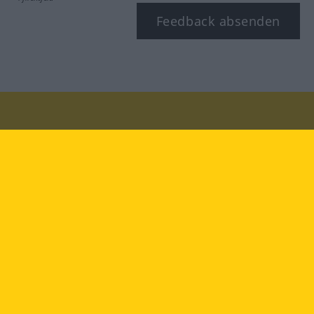
Feedback absenden
Besuchen Sie uns auf:
facebook
YouTube
Instagram
Langenscheidt
NUTZUNGSBEDINGUNGEN