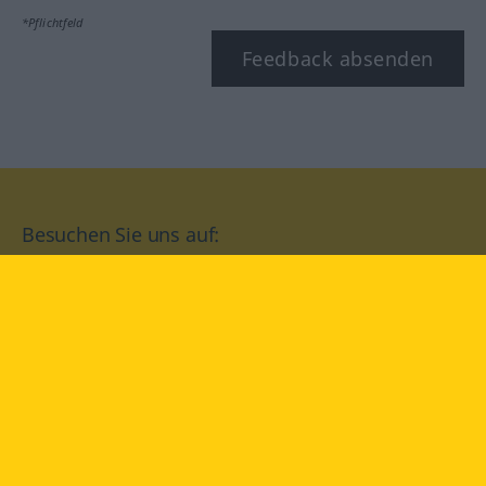
*Pflichtfeld
Feedback absenden
Besuchen Sie uns auf:
facebook
YouTube
Instagram
Langenscheidt
NUTZUNGSBEDINGUNGEN