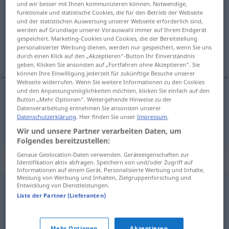
und wir besser mit Ihnen kommunizieren können. Notwendige,
funktionale und statistische Cookies, die für den Betrieb der Webseite
Übersicht aller Übersetzungen
und der statistischen Auswertung unserer Webseite erforderlich sind,
werden auf Grundlage unserer Vorauswahl immer auf Ihrem Endgerät
(Für mehr Details die Übersetzung anklicken/antippen)
gespeichert. Marketing-Cookies und Cookies, die der Bereitstellung
personalisierter Werbung dienen, werden nur gespeichert, wenn Sie uns
fórmula de cortesía
durch einen Klick auf den „Akzeptieren“-Button Ihr Einverständnis
geben. Klicken Sie ansonsten auf „Fortfahren ohne Akzeptieren“. Sie
können Ihre Einwilligung jederzeit für zukünftige Besuche unserer
Webseite widerrufen. Wenn Sie weitere Informationen zu den Cookies
und den Anpassungsmöglichkeiten möchten, klicken Sie einfach auf den
Button „Mehr Optionen“. Weitergehende Hinweise zu der
fórmula
m
de
cortesía
Floskel
Datenverarbeitung entnehmen Sie ansonsten unserer
Datenschutzerklärung
. Hier finden Sie unser
Impressum
.
Wir und unsere Partner verarbeiten Daten, um
Folgendes bereitzustellen:
Genaue Geolocation-Daten verwenden. Geräteeigenschaften zur
Synonyme für "Floskel"
Identifikation aktiv abfragen. Speichern von und/oder Zugriff auf
Informationen auf einem Gerät. Personalisierte Werbung und Inhalte,
Messung von Werbung und Inhalten, Zielgruppenforschung und
Entwicklung von Dienstleistungen.
Phrase
,
Worthülse
Liste der Partner (Lieferanten)
Banalität
,
Binsenweisheit
,
Allgemeinplatz
,
Trivialität
,
(nur
Mehr Optionen
Akzeptieren