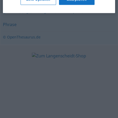
so ein) Spruch (ugs.)
,
Klischee
,
Phrase
,
Sprechblase
(journal.) (fig.)
,
Schlagwort
,
Gemeinplatz
,
Plattitüde
Phrase
© OpenThesaurus.de