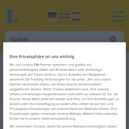
Ihre Privatsphäre ist uns wichtig
Deutsch-Spanisch Wörterbuch
Floskel
Wir und unsere
716
-Partner speichern und greifen auf
Deutsch-Spanisch Übersetzung für
personenbezogene Daten wie Browserdaten oder eindeutige
Kennungen auf Ihrem Gerät zu. Durch Auswahl von Akzeptieren
"Floskel"
aktivieren Sie Tracking-Technologien für die unter „Wir und unsere
Partner verarbeiten Daten, um Ihnen Dienste bereitzustellen“
aufgeführten Zwecke. Wenn Tracker deaktiviert sind, sind manche
Inhalte und Anzeigen möglicherweise nicht mehr so relevant für Sie. Sie
"Floskel" Spanisch Übersetzung
können dieses Menü jederzeit wieder aufrufen, um Ihre Einstellungen zu
ändern oder Ihre Einwilligung zu widerrufen, indem Sie auf den Link
Privatsphäre-Einstellungen am unteren Rand der Webseite klicken. Ihre
„Floskel“
: Femininum
Einstellungen gelten innerhalb unseres Website. Weitere Informationen
finden Sie in unserer Datenschutzerklärung.
Wir verwenden Cookies, damit Sie unsere Webseite bestmöglich nutzen
Floskel
[ˈflɔskəl]
f
<
Floskel
;
Floskeln
>