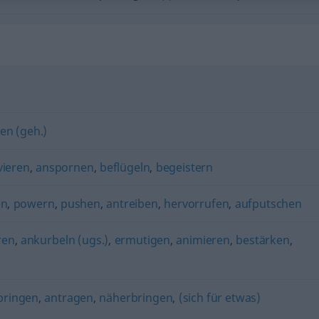
en (geh.)
vieren
,
anspornen
,
beflügeln
,
begeistern
en
,
powern
,
pushen
,
antreiben
,
hervorrufen
,
aufputschen
ren
,
ankurbeln (ugs.)
,
ermutigen
,
animieren
,
bestärken
,
bringen
,
antragen
,
näherbringen
,
(sich für etwas)