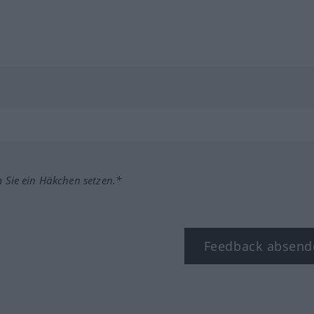
m Sie ein Häkchen setzen.*
Feedback absend