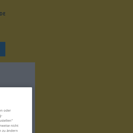
DE
en oder
g-
ustellen“
rweise nicht
en zu ändern