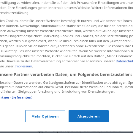
inwilligung zu widerrufen, indem Sie auf den Link Privatsphäre-Einstellungen am unt
cken. Ihre Einstellungen gelten innerhalb unseres Website. Weitere Informationen fin
enschutzerklärung.
en Cookies, damit Sie unsere Webseite bestmöglich nutzen und wir besser mit Ihnen
tippen)
en können. Notwendige, funktionale und statistische Cookies, die für den Betrieb d
ischen Auswertung unserer Webseite erforderlich sind, werden auf Grundlage unserer
hrem Endgerät gespeichert. Marketing-Cookies und Cookies, die der Bereitstellung per
ar, estimular
nen, werden nur gespeichert, wenn Sie uns durch einen Klick auf den „Akzeptieren“-
nis geben. Klicken Sie ansonsten auf „Fortfahren ohne Akzeptieren“. Sie können Ihre 
ür zukünftige Besuche unserer Webseite widerrufen. Wenn Sie weitere Informationen 
assungsmöglichkeiten möchten, klicken Sie einfach auf den Button „Mehr Optionen“
de Hinweise zu der Datenverarbeitung entnehmen Sie ansonsten unserer
Datenschut
anregen
(≈ vorschlagen)
 Sie unser
Impressum
.
unsere Partner verarbeiten Daten, um Folgendes bereitzustellen:
anregen
(≈ ermuntern)
ocation-Daten verwenden. Geräteeigenschaften zur Identifikation aktiv abfragen. Sp
griff auf Informationen auf einem Gerät. Personalisierte Werbung und Inhalte, Mes
 Inhalten, Zielgruppenforschung und Entwicklung von Dienstleistungen.
artner (Lieferanten)
jemanden zum
Nachdenken
anregen
Mehr Optionen
Akzeptieren
anregen
Appetit, Kreislauf, Fantasie