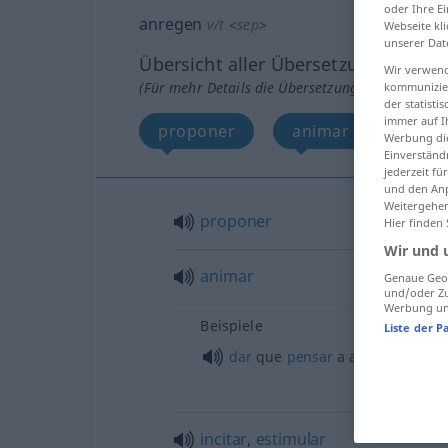
oder Ihre E
anregen
v/t
<
sep
>
Webseite kli
unserer Dat
Übersicht aller Übersetzungen
Wir verwend
(Für mehr Details die Übersetzung anklicken/an
kommunizier
der statist
immer auf I
proponer
animar
incit
Werbung die
Einverständ
jederzeit f
und den Anp
Weitergehen
proponer
Hier finden
Wir und 
animar
Genaue Geol
und/oder Zu
Werbung und
Beispiele
Liste der P
dar
que
pensar
a
alguien
incitar
,
estimular