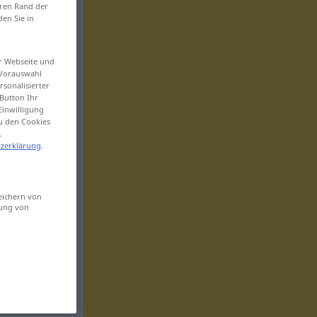
eren Rand der
den Sie in
er Webseite und
 Vorauswahl
sonalisierter
Button Ihr
Einwilligung
zu den Cookies
.
zerklärung
.
eichern von
sung von