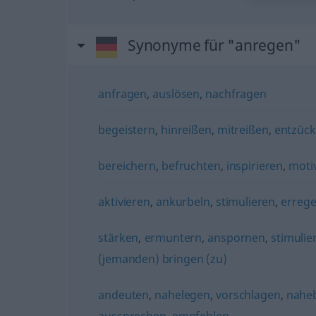
Synonyme für "anregen"
anfragen
,
auslösen
,
nachfragen
begeistern
,
hinreißen
,
mitreißen
,
entzück
bereichern
,
befruchten
,
inspirieren
,
moti
aktivieren
,
ankurbeln
,
stimulieren
,
erreg
stärken
,
ermuntern
,
anspornen
,
stimulie
(jemanden) bringen (zu)
andeuten
,
nahelegen
,
vorschlagen
,
nahe
aussprechen
,
empfehlen