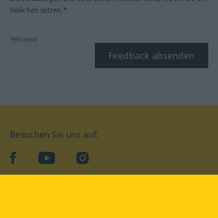
Häkchen setzen.*
*Pflichtfeld
Feedback absenden
Besuchen Sie uns auf:
facebook
YouTube
Instagram
Langenscheidt