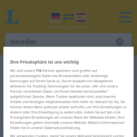
Ihre Privatsphäre ist uns wichtig
Deutsch-Spanisch Wörterbuch
hinreißen
Wir und unsere
716
-Partner speichern und greifen auf
Deutsch-Spanisch Übersetzung für
personenbezogene Daten wie Browserdaten oder eindeutige
Kennungen auf Ihrem Gerät zu. Durch Auswahl von Akzeptieren
"hinreißen"
aktivieren Sie Tracking-Technologien für die unter „Wir und unsere
Partner verarbeiten Daten, um Ihnen Dienste bereitzustellen“
aufgeführten Zwecke. Wenn Tracker deaktiviert sind, sind manche
"hinreißen" Spanisch Übersetzung
Inhalte und Anzeigen möglicherweise nicht mehr so relevant für Sie. Sie
können dieses Menü jederzeit wieder aufrufen, um Ihre Einstellungen zu
ändern oder Ihre Einwilligung zu widerrufen, indem Sie auf den Link
Privatsphäre-Einstellungen am unteren Rand der Webseite klicken. Ihre
„hinreißen“
: transitives Verb
Einstellungen gelten innerhalb unseres Website. Weitere Informationen
finden Sie in unserer Datenschutzerklärung.
hinreißen
Wir verwenden Cookies, damit Sie unsere Webseite bestmöglich nutzen
v/t
<
irr
,
sep
>