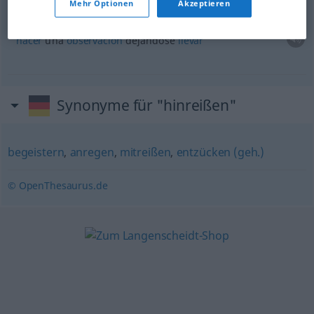
Mehr Optionen
Akzeptieren
sich zu einer
Bemerkung
hinreißen
lassen
hacer
una
observación
dejándose
llevar
Synonyme für "hinreißen"
begeistern
,
anregen
,
mitreißen
,
entzücken (geh.)
© OpenThesaurus.de