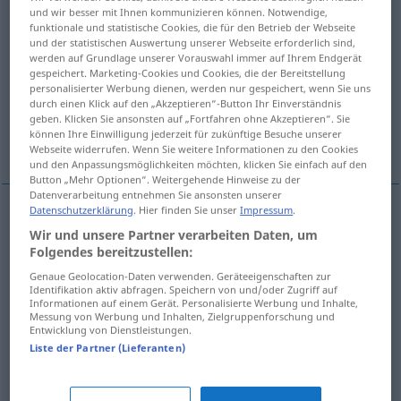
und wir besser mit Ihnen kommunizieren können. Notwendige,
funktionale und statistische Cookies, die für den Betrieb der Webseite
Übersicht aller Übersetzungen
und der statistischen Auswertung unserer Webseite erforderlich sind,
(Für mehr Details die Übersetzung anklicken/antippen)
werden auf Grundlage unserer Vorauswahl immer auf Ihrem Endgerät
gespeichert. Marketing-Cookies und Cookies, die der Bereitstellung
personalisierter Werbung dienen, werden nur gespeichert, wenn Sie uns
arrebatar, entusiasmar
durch einen Klick auf den „Akzeptieren“-Button Ihr Einverständnis
geben. Klicken Sie ansonsten auf „Fortfahren ohne Akzeptieren“. Sie
können Ihre Einwilligung jederzeit für zukünftige Besuche unserer
Weitere Beispiele...
Webseite widerrufen. Wenn Sie weitere Informationen zu den Cookies
und den Anpassungsmöglichkeiten möchten, klicken Sie einfach auf den
Button „Mehr Optionen“. Weitergehende Hinweise zu der
Datenverarbeitung entnehmen Sie ansonsten unserer
Datenschutzerklärung
. Hier finden Sie unser
Impressum
.
arrebatar
,
entusiasmar
hinreißen
(≈ begeistern)
Wir und unsere Partner verarbeiten Daten, um
Folgendes bereitzustellen:
Genaue Geolocation-Daten verwenden. Geräteeigenschaften zur
Identifikation aktiv abfragen. Speichern von und/oder Zugriff auf
Informationen auf einem Gerät. Personalisierte Werbung und Inhalte,
Beispiele
Messung von Werbung und Inhalten, Zielgruppenforschung und
Entwicklung von Dienstleistungen.
sich hinreißen
lassen
verleiten
Liste der Partner (Lieferanten)
por, de
dejarse
llevar
(
)