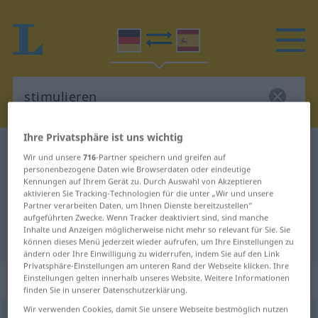
Ihre Privatsphäre ist uns wichtig
Deutsch-Spanisch Wörterbuch
stimulieren
Wir und unsere
716
-Partner speichern und greifen auf
Deutsch-Spanisch Übersetzung für
personenbezogene Daten wie Browserdaten oder eindeutige
Kennungen auf Ihrem Gerät zu. Durch Auswahl von Akzeptieren
"stimulieren"
aktivieren Sie Tracking-Technologien für die unter „Wir und unsere
Partner verarbeiten Daten, um Ihnen Dienste bereitzustellen“
aufgeführten Zwecke. Wenn Tracker deaktiviert sind, sind manche
Inhalte und Anzeigen möglicherweise nicht mehr so relevant für Sie. Sie
"stimulieren" Spanisch Übersetzung
können dieses Menü jederzeit wieder aufrufen, um Ihre Einstellungen zu
ändern oder Ihre Einwilligung zu widerrufen, indem Sie auf den Link
Privatsphäre-Einstellungen am unteren Rand der Webseite klicken. Ihre
„stimulieren“
: transitives Verb
Einstellungen gelten innerhalb unseres Website. Weitere Informationen
finden Sie in unserer Datenschutzerklärung.
Wir verwenden Cookies, damit Sie unsere Webseite bestmöglich nutzen
stimulieren
v/t
<
ohne
ge
>