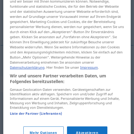
und wir besser mit Ihnen kommunizieren können. Notwendige,
funktionale und statistische Cookies, die für den Betrieb der Webseite
Übersicht aller Übersetzungen
und der statistischen Auswertung unserer Webseite erforderlich sind,
werden auf Grundlage unserer Vorauswahl immer auf Ihrem Endgerät
(Für mehr Details die Übersetzung anklicken/antippen)
gespeichert. Marketing-Cookies und Cookies, die der Bereitstellung
personalisierter Werbung dienen, werden nur gespeichert, wenn Sie uns
estimular
durch einen Klick auf den „Akzeptieren“-Button Ihr Einverständnis
geben. Klicken Sie ansonsten auf „Fortfahren ohne Akzeptieren“. Sie
können Ihre Einwilligung jederzeit für zukünftige Besuche unserer
Webseite widerrufen. Wenn Sie weitere Informationen zu den Cookies
und den Anpassungsmöglichkeiten möchten, klicken Sie einfach auf den
Button „Mehr Optionen“. Weitergehende Hinweise zu der
estimular
stimulieren
Datenverarbeitung entnehmen Sie ansonsten unserer
Datenschutzerklärung
. Hier finden Sie unser
Impressum
.
Wir und unsere Partner verarbeiten Daten, um
Folgendes bereitzustellen:
Synonyme für "stimulieren"
Genaue Geolocation-Daten verwenden. Geräteeigenschaften zur
Identifikation aktiv abfragen. Speichern von und/oder Zugriff auf
Informationen auf einem Gerät. Personalisierte Werbung und Inhalte,
Messung von Werbung und Inhalten, Zielgruppenforschung und
aktivieren
,
ankurbeln
,
erregen
,
powern
,
anregen
,
Entwicklung von Dienstleistungen.
pushen
,
antreiben
,
hervorrufen
,
aufputschen
Liste der Partner (Lieferanten)
stärken
,
ermuntern
,
anspornen
,
ankurbeln (ugs.)
,
Mehr Optionen
Akzeptieren