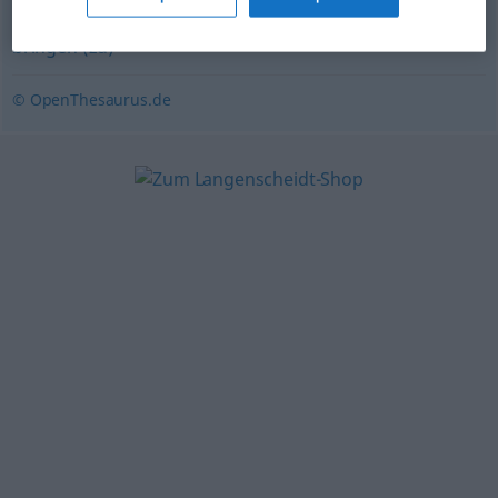
anregen
,
ermutigen
,
animieren
,
bestärken
,
(jemanden)
bringen (zu)
© OpenThesaurus.de