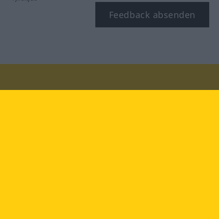
Feedback absenden
Besuchen Sie uns auf:
facebook
YouTube
Instagram
Langenscheidt
NUTZUNGSBEDINGUNGEN