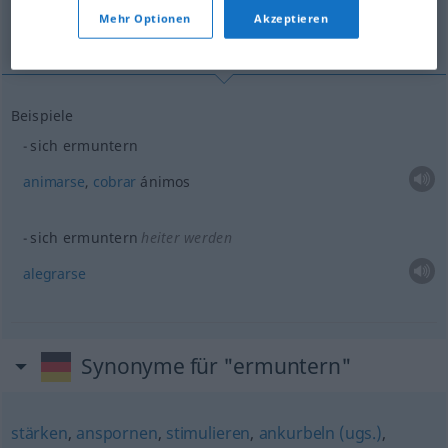
Mehr Optionen
Akzeptieren
animarse...
alegrarse...
Beispiele
sich ermuntern
animarse
,
cobrar
ánimos
sich ermuntern
heiter werden
alegrarse
Synonyme für "ermuntern"
stärken
,
anspornen
,
stimulieren
,
ankurbeln (ugs.)
,