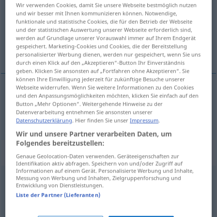
Wir verwenden Cookies, damit Sie unsere Webseite bestmöglich nutzen
und wir besser mit Ihnen kommunizieren können. Notwendige,
Übersicht aller Übersetzungen
funktionale und statistische Cookies, die für den Betrieb der Webseite
(Für mehr Details die Übersetzung anklicken/antippen)
und der statistischen Auswertung unserer Webseite erforderlich sind,
werden auf Grundlage unserer Vorauswahl immer auf Ihrem Endgerät
gespeichert. Marketing-Cookies und Cookies, die der Bereitstellung
alentar, animar
personalisierter Werbung dienen, werden nur gespeichert, wenn Sie uns
durch einen Klick auf den „Akzeptieren“-Button Ihr Einverständnis
geben. Klicken Sie ansonsten auf „Fortfahren ohne Akzeptieren“. Sie
können Ihre Einwilligung jederzeit für zukünftige Besuche unserer
Webseite widerrufen. Wenn Sie weitere Informationen zu den Cookies
und den Anpassungsmöglichkeiten möchten, klicken Sie einfach auf den
alentar
,
animar
(
a
a/c
)
,
(
a hacer
a/c
)
ermuntern
Button „Mehr Optionen“. Weitergehende Hinweise zu der
Datenverarbeitung entnehmen Sie ansonsten unserer
zu
etwas
Datenschutzerklärung
. Hier finden Sie unser
Impressum
.
Wir und unsere Partner verarbeiten Daten, um
Folgendes bereitzustellen:
„ermuntern“
: reflexives Verb
Genaue Geolocation-Daten verwenden. Geräteeigenschaften zur
Identifikation aktiv abfragen. Speichern von und/oder Zugriff auf
Informationen auf einem Gerät. Personalisierte Werbung und Inhalte,
ermuntern
Messung von Werbung und Inhalten, Zielgruppenforschung und
v/r
<
ohne
ge
>
Entwicklung von Dienstleistungen.
Liste der Partner (Lieferanten)
Übersicht aller Übersetzungen
(Für mehr Details die Übersetzung anklicken/antippen)