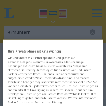
Deutsch-Spanisch Wörterbuch
ermuntern
Ihre Privatsphäre ist uns wichtig
Deutsch-Spanisch Übersetzung für
Wir und unsere
716
-Partner speichern und greifen auf
personenbezogene Daten wie Browserdaten oder eindeutige
"ermuntern"
Kennungen auf Ihrem Gerät zu. Durch Auswahl von Akzeptieren
aktivieren Sie Tracking-Technologien für die unter „Wir und unsere
Partner verarbeiten Daten, um Ihnen Dienste bereitzustellen“
aufgeführten Zwecke. Wenn Tracker deaktiviert sind, sind manche
"ermuntern" Spanisch Übersetzung
Inhalte und Anzeigen möglicherweise nicht mehr so relevant für Sie. Sie
können dieses Menü jederzeit wieder aufrufen, um Ihre Einstellungen zu
ändern oder Ihre Einwilligung zu widerrufen, indem Sie auf den Link
„ermuntern“
: transitives Verb
Privatsphäre-Einstellungen am unteren Rand der Webseite klicken. Ihre
Einstellungen gelten innerhalb unseres Website. Weitere Informationen
finden Sie in unserer Datenschutzerklärung.
ermuntern
v/t
<
ohne
ge
>