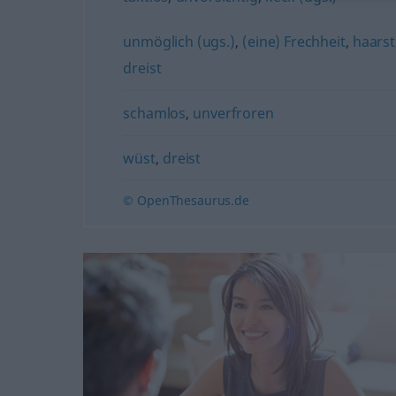
unmöglich (ugs.)
,
(eine) Frechheit
,
haars
dreist
schamlos
,
unverfroren
wüst
,
dreist
© OpenThesaurus.de