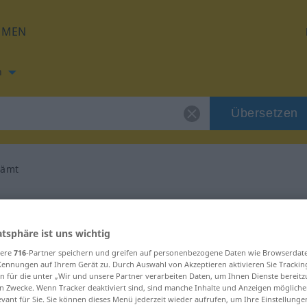
HMEN
h
Übersetzen
hämt
ung für "unverschämt"
atsphäre ist uns wichtig
rsetzung
sere
716
-Partner speichern und greifen auf personenbezogene Daten wie Browserdat
Kennungen auf Ihrem Gerät zu. Durch Auswahl von Akzeptieren aktivieren Sie Trackin
n für die unter „Wir und unsere Partner verarbeiten Daten, um Ihnen Dienste bereitz
n Zwecke. Wenn Tracker deaktiviert sind, sind manche Inhalte und Anzeigen mögliche
evant für Sie. Sie können dieses Menü jederzeit wieder aufrufen, um Ihre Einstellung