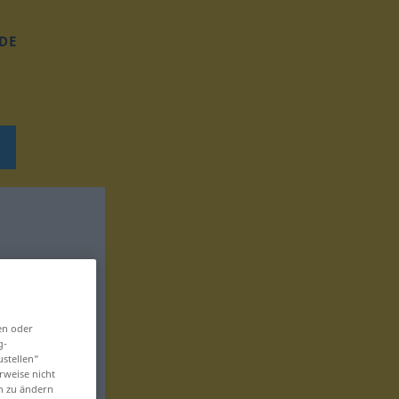
DE
en oder
g-
ustellen“
rweise nicht
en zu ändern