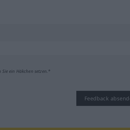
m Sie ein Häkchen setzen.*
Feedback absend