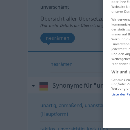
oder Ihre E
unverschämt
Webseite kli
unserer Dat
Übersicht aller Übersetzungen
Wir verwend
kommunizier
(Für mehr Details die Übersetzung anklicken/an
der statist
immer auf I
nesrámen
Werbung die
Einverständ
jederzeit f
und den Anp
Weitergehen
nesrámen
Hier finden
Wir und 
Genaue Geol
Synonyme für "unverschä
und/oder Zu
Werbung und
Liste der P
unartig
,
anmaßend
,
unanständig
,
unverf
(Hauptform)
taktlos
,
unvorsichtig
,
keck (ugs.)