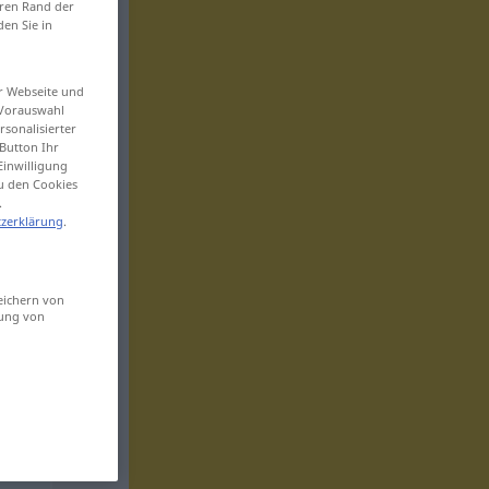
eren Rand der
den Sie in
er Webseite und
 Vorauswahl
sonalisierter
Button Ihr
Einwilligung
zu den Cookies
.
zerklärung
.
eichern von
sung von