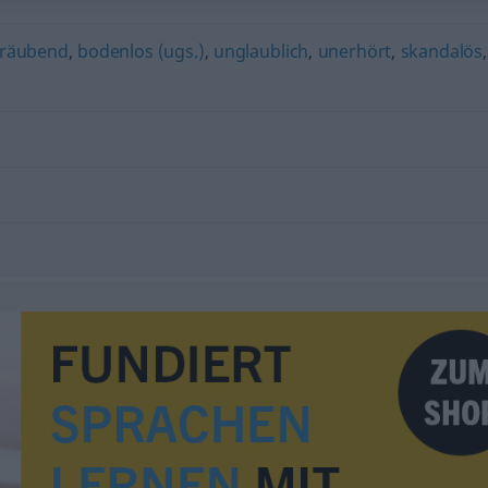
träubend
,
bodenlos (ugs.)
,
unglaublich
,
unerhört
,
skandalös
,