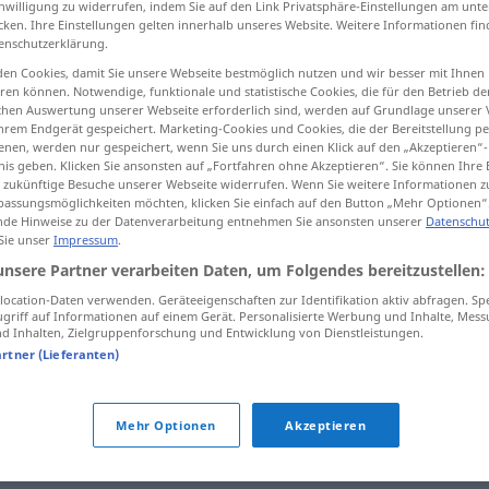
inwilligung zu widerrufen, indem Sie auf den Link Privatsphäre-Einstellungen am unt
cken. Ihre Einstellungen gelten innerhalb unseres Website. Weitere Informationen fin
enschutzerklärung.
en Cookies, damit Sie unsere Webseite bestmöglich nutzen und wir besser mit Ihnen
en können. Notwendige, funktionale und statistische Cookies, die für den Betrieb d
tippen)
ischen Auswertung unserer Webseite erforderlich sind, werden auf Grundlage unserer
hrem Endgerät gespeichert. Marketing-Cookies und Cookies, die der Bereitstellung per
nen, werden nur gespeichert, wenn Sie uns durch einen Klick auf den „Akzeptieren“-
nis geben. Klicken Sie ansonsten auf „Fortfahren ohne Akzeptieren“. Sie können Ihre 
ür zukünftige Besuche unserer Webseite widerrufen. Wenn Sie weitere Informationen 
assungsmöglichkeiten möchten, klicken Sie einfach auf den Button „Mehr Optionen“
de Hinweise zu der Datenverarbeitung entnehmen Sie ansonsten unserer
Datenschut
unverschämt
 Sie unser
Impressum
.
unsere Partner verarbeiten Daten, um Folgendes bereitzustellen:
ocation-Daten verwenden. Geräteeigenschaften zur Identifikation aktiv abfragen. Sp
mt"
griff auf Informationen auf einem Gerät. Personalisierte Werbung und Inhalte, Mes
 Inhalten, Zielgruppenforschung und Entwicklung von Dienstleistungen.
artner (Lieferanten)
roren
,
unhöflich
,
rücksichtslos
,
dreist
,
ungezogen
,
frech
Mehr Optionen
Akzeptieren