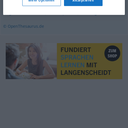
Mehr Optionen
Akzeptieren
ungehorsam
,
böse (Kindersprache)
,
unartig
© OpenThesaurus.de