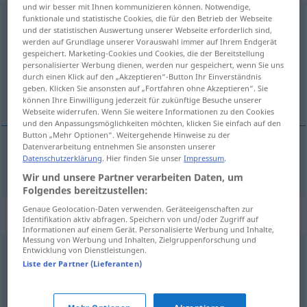
und wir besser mit Ihnen kommunizieren können. Notwendige,
ungezogen
funktionale und statistische Cookies, die für den Betrieb der Webseite
und der statistischen Auswertung unserer Webseite erforderlich sind,
werden auf Grundlage unserer Vorauswahl immer auf Ihrem Endgerät
Übersicht aller Übersetzungen
gespeichert. Marketing-Cookies und Cookies, die der Bereitstellung
(Für mehr Details die Übersetzung anklicken/antippen)
personalisierter Werbung dienen, werden nur gespeichert, wenn Sie uns
durch einen Klick auf den „Akzeptieren“-Button Ihr Einverständnis
geben. Klicken Sie ansonsten auf „Fortfahren ohne Akzeptieren“. Sie
poréden
können Ihre Einwilligung jederzeit für zukünftige Besuche unserer
Webseite widerrufen. Wenn Sie weitere Informationen zu den Cookies
und den Anpassungsmöglichkeiten möchten, klicken Sie einfach auf den
Button „Mehr Optionen“. Weitergehende Hinweise zu der
Datenverarbeitung entnehmen Sie ansonsten unserer
Datenschutzerklärung
. Hier finden Sie unser
Impressum
.
poréden
ungezogen
Wir und unsere Partner verarbeiten Daten, um
Folgendes bereitzustellen:
Genaue Geolocation-Daten verwenden. Geräteeigenschaften zur
Synonyme für "ungezogen"
Identifikation aktiv abfragen. Speichern von und/oder Zugriff auf
Informationen auf einem Gerät. Personalisierte Werbung und Inhalte,
Messung von Werbung und Inhalten, Zielgruppenforschung und
Entwicklung von Dienstleistungen.
unartig
,
anmaßend
,
unanständig
,
unverfroren
,
Liste der Partner (Lieferanten)
unhöflich
,
rücksichtslos
,
dreist
,
frech (Hauptform)
,
unverschämt