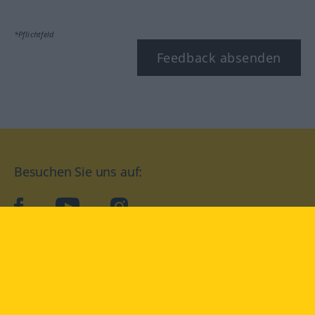
*Pflichtfeld
Feedback absenden
Besuchen Sie uns auf:
facebook
YouTube
Instagram
Langenscheidt