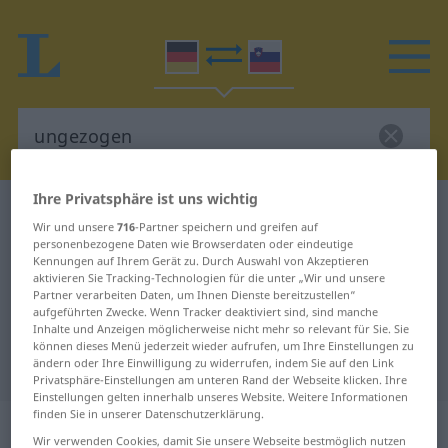
Ihre Privatsphäre ist uns wichtig
Deutsch-Slowenisch Wörterbuch
ungezogen
Wir und unsere
716
-Partner speichern und greifen auf
Deutsch-Slowenisch Übersetzung
personenbezogene Daten wie Browserdaten oder eindeutige
Kennungen auf Ihrem Gerät zu. Durch Auswahl von Akzeptieren
für "ungezogen"
aktivieren Sie Tracking-Technologien für die unter „Wir und unsere
Partner verarbeiten Daten, um Ihnen Dienste bereitzustellen“
aufgeführten Zwecke. Wenn Tracker deaktiviert sind, sind manche
Inhalte und Anzeigen möglicherweise nicht mehr so relevant für Sie. Sie
"ungezogen" Slowenisch
können dieses Menü jederzeit wieder aufrufen, um Ihre Einstellungen zu
Übersetzung
ändern oder Ihre Einwilligung zu widerrufen, indem Sie auf den Link
Privatsphäre-Einstellungen am unteren Rand der Webseite klicken. Ihre
Einstellungen gelten innerhalb unseres Website. Weitere Informationen
finden Sie in unserer Datenschutzerklärung.
„ungezogen“
Wir verwenden Cookies, damit Sie unsere Webseite bestmöglich nutzen