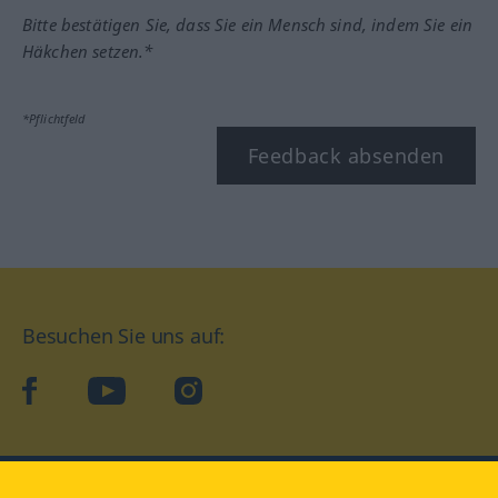
Bitte bestätigen Sie, dass Sie ein Mensch sind, indem Sie ein
Häkchen setzen.*
*Pflichtfeld
Feedback absenden
Besuchen Sie uns auf:
facebook
YouTube
Instagram