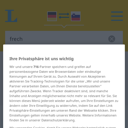
Ihre Privatsphäre ist uns wichtig
Deutsch-Slowenisch Wörterbuch
frech
Wir und unsere
716
-Partner speichern und greifen auf
Deutsch-Slowenisch Übersetzung
personenbezogene Daten wie Browserdaten oder eindeutige
Kennungen auf Ihrem Gerät zu. Durch Auswahl von Akzeptieren
für "frech"
aktivieren Sie Tracking-Technologien für die unter „Wir und unsere
Partner verarbeiten Daten, um Ihnen Dienste bereitzustellen“
aufgeführten Zwecke. Wenn Tracker deaktiviert sind, sind manche
"frech" Slowenisch Übersetzung
Inhalte und Anzeigen möglicherweise nicht mehr so relevant für Sie. Sie
können dieses Menü jederzeit wieder aufrufen, um Ihre Einstellungen zu
ändern oder Ihre Einwilligung zu widerrufen, indem Sie auf den Link
Privatsphäre-Einstellungen am unteren Rand der Webseite klicken. Ihre
„frech“
Einstellungen gelten innerhalb unseres Website. Weitere Informationen
finden Sie in unserer Datenschutzerklärung.
frech
Wir verwenden Cookies, damit Sie unsere Webseite bestmöglich nutzen