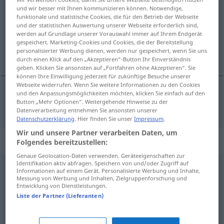
und wir besser mit Ihnen kommunizieren können. Notwendige,
funktionale und statistische Cookies, die für den Betrieb der Webseite
Übersicht aller Übersetzungen
und der statistischen Auswertung unserer Webseite erforderlich sind,
(Für mehr Details die Übersetzung anklicken/antippen)
werden auf Grundlage unserer Vorauswahl immer auf Ihrem Endgerät
gespeichert. Marketing-Cookies und Cookies, die der Bereitstellung
personalisierter Werbung dienen, werden nur gespeichert, wenn Sie uns
dŕzen, predŕzen
durch einen Klick auf den „Akzeptieren“-Button Ihr Einverständnis
geben. Klicken Sie ansonsten auf „Fortfahren ohne Akzeptieren“. Sie
können Ihre Einwilligung jederzeit für zukünftige Besuche unserer
Webseite widerrufen. Wenn Sie weitere Informationen zu den Cookies
und den Anpassungsmöglichkeiten möchten, klicken Sie einfach auf den
Button „Mehr Optionen“. Weitergehende Hinweise zu der
dŕzen
,
predŕzen
frech
Datenverarbeitung entnehmen Sie ansonsten unserer
Datenschutzerklärung
. Hier finden Sie unser
Impressum
.
Wir und unsere Partner verarbeiten Daten, um
Synonyme für "frech"
Folgendes bereitzustellen:
Genaue Geolocation-Daten verwenden. Geräteeigenschaften zur
Identifikation aktiv abfragen. Speichern von und/oder Zugriff auf
Informationen auf einem Gerät. Personalisierte Werbung und Inhalte,
dreist
,
glatt
Messung von Werbung und Inhalten, Zielgruppenforschung und
Entwicklung von Dienstleistungen.
Liste der Partner (Lieferanten)
ungezwungen
,
keck
,
zwanglos
,
unbekümmert