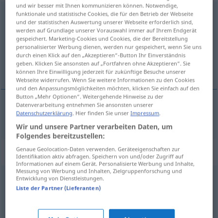
und wir besser mit Ihnen kommunizieren können. Notwendige,
unhöflich
funktionale und statistische Cookies, die für den Betrieb der Webseite
und der statistischen Auswertung unserer Webseite erforderlich sind,
werden auf Grundlage unserer Vorauswahl immer auf Ihrem Endgerät
Übersicht aller Übersetzungen
gespeichert. Marketing-Cookies und Cookies, die der Bereitstellung
(Für mehr Details die Übersetzung anklicken/antippen)
personalisierter Werbung dienen, werden nur gespeichert, wenn Sie uns
durch einen Klick auf den „Akzeptieren“-Button Ihr Einverständnis
geben. Klicken Sie ansonsten auf „Fortfahren ohne Akzeptieren“. Sie
nèvljúden
können Ihre Einwilligung jederzeit für zukünftige Besuche unserer
Webseite widerrufen. Wenn Sie weitere Informationen zu den Cookies
und den Anpassungsmöglichkeiten möchten, klicken Sie einfach auf den
Button „Mehr Optionen“. Weitergehende Hinweise zu der
Datenverarbeitung entnehmen Sie ansonsten unserer
Datenschutzerklärung
. Hier finden Sie unser
Impressum
.
nèvljúden
unhöflich
Wir und unsere Partner verarbeiten Daten, um
Folgendes bereitzustellen:
Genaue Geolocation-Daten verwenden. Geräteeigenschaften zur
Synonyme für "unhöflich"
Identifikation aktiv abfragen. Speichern von und/oder Zugriff auf
Informationen auf einem Gerät. Personalisierte Werbung und Inhalte,
Messung von Werbung und Inhalten, Zielgruppenforschung und
Entwicklung von Dienstleistungen.
unartig
,
anmaßend
,
unanständig
,
unverfroren
,
Liste der Partner (Lieferanten)
rücksichtslos
,
dreist
,
ungezogen
,
frech (Hauptform)
,
unverschämt