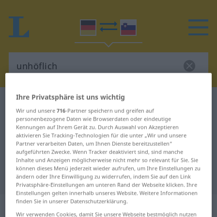
Ihre Privatsphäre ist uns wichtig
Deutsch-Slowenisch Wörterbuch
unhöflich
Wir und unsere
716
-Partner speichern und greifen auf
Deutsch-Slowenisch Übersetzung
personenbezogene Daten wie Browserdaten oder eindeutige
Kennungen auf Ihrem Gerät zu. Durch Auswahl von Akzeptieren
für "unhöflich"
aktivieren Sie Tracking-Technologien für die unter „Wir und unsere
Partner verarbeiten Daten, um Ihnen Dienste bereitzustellen“
aufgeführten Zwecke. Wenn Tracker deaktiviert sind, sind manche
"unhöflich" Slowenisch
Inhalte und Anzeigen möglicherweise nicht mehr so relevant für Sie. Sie
können dieses Menü jederzeit wieder aufrufen, um Ihre Einstellungen zu
Übersetzung
ändern oder Ihre Einwilligung zu widerrufen, indem Sie auf den Link
Privatsphäre-Einstellungen am unteren Rand der Webseite klicken. Ihre
Einstellungen gelten innerhalb unseres Website. Weitere Informationen
finden Sie in unserer Datenschutzerklärung.
„unhöflich“
Wir verwenden Cookies, damit Sie unsere Webseite bestmöglich nutzen