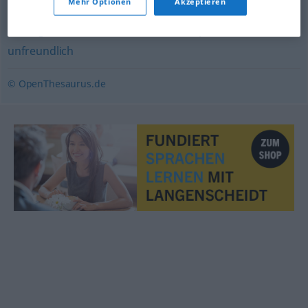
Mehr Optionen
Akzeptieren
derb
,
grob
,
schroff
,
barsch
,
brüsk
,
rüpelhaft
,
rau
,
forsch
,
unfreundlich
© OpenThesaurus.de