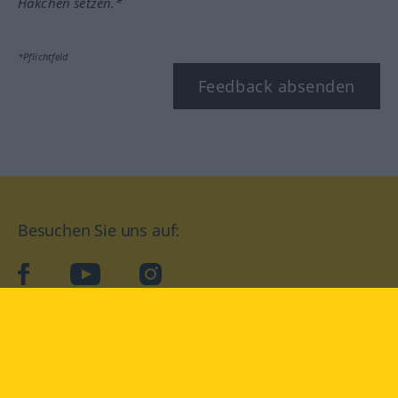
Häkchen setzen.*
*Pflichtfeld
Feedback absenden
Besuchen Sie uns auf:
facebook
YouTube
Instagram
Langenscheidt