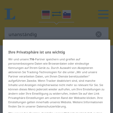
Ihre Privatsphäre ist uns wichtig
Deutsch-Slowenisch Wörterbuch
unanständig
Wir und unsere
716
-Partner speichern und greifen auf
Deutsch-Slowenisch Übersetzung
personenbezogene Daten wie Browserdaten oder eindeutige
Kennungen auf Ihrem Gerät zu. Durch Auswahl von Akzeptieren
für "unanständig"
aktivieren Sie Tracking-Technologien für die unter „Wir und unsere
Partner verarbeiten Daten, um Ihnen Dienste bereitzustellen“
aufgeführten Zwecke. Wenn Tracker deaktiviert sind, sind manche
"unanständig" Slowenisch
Inhalte und Anzeigen möglicherweise nicht mehr so relevant für Sie. Sie
können dieses Menü jederzeit wieder aufrufen, um Ihre Einstellungen zu
Übersetzung
ändern oder Ihre Einwilligung zu widerrufen, indem Sie auf den Link
Privatsphäre-Einstellungen am unteren Rand der Webseite klicken. Ihre
Einstellungen gelten innerhalb unseres Website. Weitere Informationen
„unanständig“
finden Sie in unserer Datenschutzerklärung.