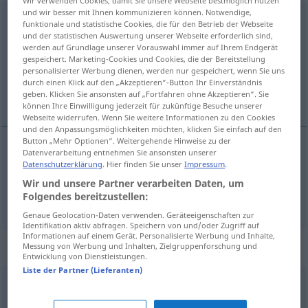
Wir verwenden Cookies, damit Sie unsere Webseite bestmöglich nutzen
und wir besser mit Ihnen kommunizieren können. Notwendige,
unanständig
funktionale und statistische Cookies, die für den Betrieb der Webseite
und der statistischen Auswertung unserer Webseite erforderlich sind,
Übersicht aller Übersetzungen
werden auf Grundlage unserer Vorauswahl immer auf Ihrem Endgerät
gespeichert. Marketing-Cookies und Cookies, die der Bereitstellung
(Für mehr Details die Übersetzung anklicken/antippen)
personalisierter Werbung dienen, werden nur gespeichert, wenn Sie uns
durch einen Klick auf den „Akzeptieren“-Button Ihr Einverständnis
nèspodóben, nèpoštèn
geben. Klicken Sie ansonsten auf „Fortfahren ohne Akzeptieren“. Sie
können Ihre Einwilligung jederzeit für zukünftige Besuche unserer
Webseite widerrufen. Wenn Sie weitere Informationen zu den Cookies
und den Anpassungsmöglichkeiten möchten, klicken Sie einfach auf den
Button „Mehr Optionen“. Weitergehende Hinweise zu der
Datenverarbeitung entnehmen Sie ansonsten unserer
nèspodóben
unanständig
Datenschutzerklärung
. Hier finden Sie unser
Impressum
.
Wir und unsere Partner verarbeiten Daten, um
Folgendes bereitzustellen:
nèpoštèn
unanständig
Genaue Geolocation-Daten verwenden. Geräteeigenschaften zur
Identifikation aktiv abfragen. Speichern von und/oder Zugriff auf
Informationen auf einem Gerät. Personalisierte Werbung und Inhalte,
Synonyme für "unanständig"
Messung von Werbung und Inhalten, Zielgruppenforschung und
Entwicklung von Dienstleistungen.
Liste der Partner (Lieferanten)
anzüglich
,
pikant
,
schlüpfrig
,
schmierig
,
zweideutig