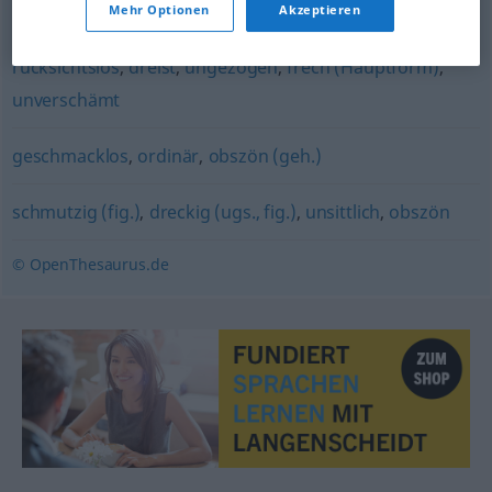
Mehr Optionen
Akzeptieren
unartig
,
anmaßend
,
unverfroren
,
unhöflich
,
rücksichtslos
,
dreist
,
ungezogen
,
frech (Hauptform)
,
unverschämt
geschmacklos
,
ordinär
,
obszön (geh.)
schmutzig (fig.)
,
dreckig (ugs., fig.)
,
unsittlich
,
obszön
© OpenThesaurus.de