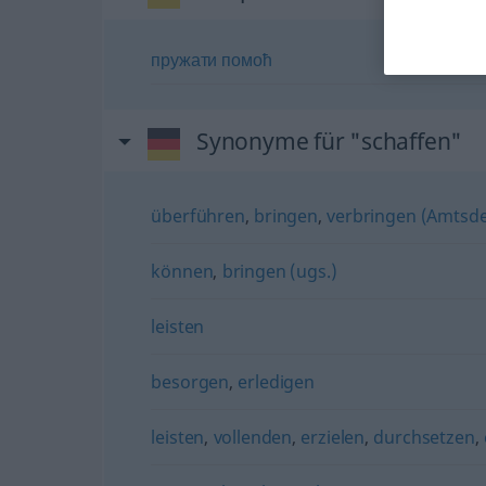
пружати
помоћ
Synonyme für "schaffen"
überführen
,
bringen
,
verbringen (Amtsd
können
,
bringen (ugs.)
leisten
besorgen
,
erledigen
leisten
,
vollenden
,
erzielen
,
durchsetzen
,