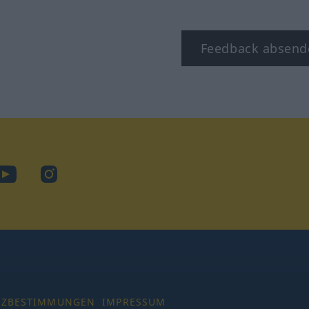
Feedback absend
ook
YouTube
Instagram
TZBESTIMMUNGEN
IMPRESSUM