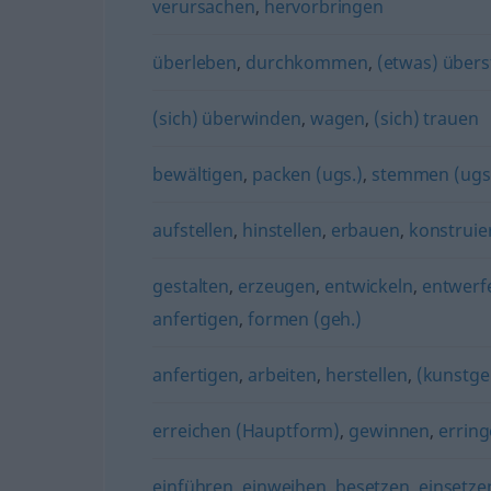
verursachen
,
hervorbringen
überleben
,
durchkommen
,
(etwas) über
(sich) überwinden
,
wagen
,
(sich) trauen
bewältigen
,
packen (ugs.)
,
stemmen (ugs
aufstellen
,
hinstellen
,
erbauen
,
konstruie
gestalten
,
erzeugen
,
entwickeln
,
entwerf
anfertigen
,
formen (geh.)
anfertigen
,
arbeiten
,
herstellen
,
(kunstge
erreichen (Hauptform)
,
gewinnen
,
errin
einführen
,
einweihen
,
besetzen
,
einsetze