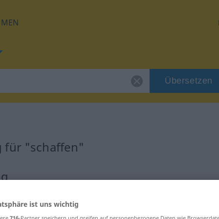
HMEN
Übersetzen
 für "schaffen"
ng
atsphäre ist uns wichtig
sere
716
-Partner speichern und greifen auf personenbezogene Daten wie Browserdat