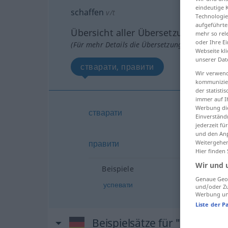
eindeutige 
schaffen
v/t
Technologie
aufgeführte
Übersicht aller Übersetzungen
mehr so rel
oder Ihre E
(Für mehr Details die Übersetzung anklicken/an
Webseite kli
unserer Dat
стварати, правити
Wir verwend
kommunizier
der statist
immer auf I
Werbung die
стварати
Einverständ
jederzeit f
und den Anp
правити
Weitergehen
Hier finden
Wir und 
Beispiele
Genaue Geol
успевати
und/oder Zu
Werbung und
Liste der P
Beispielsätze für "schaffen