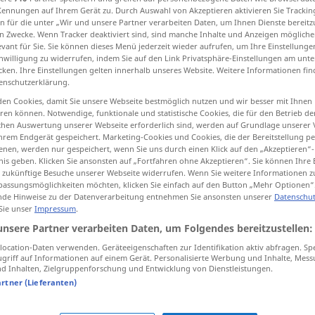
Kennungen auf Ihrem Gerät zu. Durch Auswahl von Akzeptieren aktivieren Sie Trackin
n für die unter „Wir und unsere Partner verarbeiten Daten, um Ihnen Dienste bereitz
n Zwecke. Wenn Tracker deaktiviert sind, sind manche Inhalte und Anzeigen mögliche
evant für Sie. Sie können dieses Menü jederzeit wieder aufrufen, um Ihre Einstellung
inwilligung zu widerrufen, indem Sie auf den Link Privatsphäre-Einstellungen am unt
tippen)
cken. Ihre Einstellungen gelten innerhalb unseres Website. Weitere Informationen fin
enschutzerklärung.
en Cookies, damit Sie unsere Webseite bestmöglich nutzen und wir besser mit Ihnen
en können. Notwendige, funktionale und statistische Cookies, die für den Betrieb d
ischen Auswertung unserer Webseite erforderlich sind, werden auf Grundlage unserer
hrem Endgerät gespeichert. Marketing-Cookies und Cookies, die der Bereitstellung per
nen, werden nur gespeichert, wenn Sie uns durch einen Klick auf den „Akzeptieren“-
schaffen
erschaffen
nis geben. Klicken Sie ansonsten auf „Fortfahren ohne Akzeptieren“. Sie können Ihre 
ür zukünftige Besuche unserer Webseite widerrufen. Wenn Sie weitere Informationen 
assungsmöglichkeiten möchten, klicken Sie einfach auf den Button „Mehr Optionen“
schaffen
Platz, Ordnung
de Hinweise zu der Datenverarbeitung entnehmen Sie ansonsten unserer
Datenschut
 Sie unser
Impressum
.
unsere Partner verarbeiten Daten, um Folgendes bereitzustellen:
ocation-Daten verwenden. Geräteeigenschaften zur Identifikation aktiv abfragen. Sp
es schaffen
griff auf Informationen auf einem Gerät. Personalisierte Werbung und Inhalte, Mes
 Inhalten, Zielgruppenforschung und Entwicklung von Dienstleistungen.
artner (Lieferanten)
"