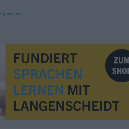
ls)
,
wirken