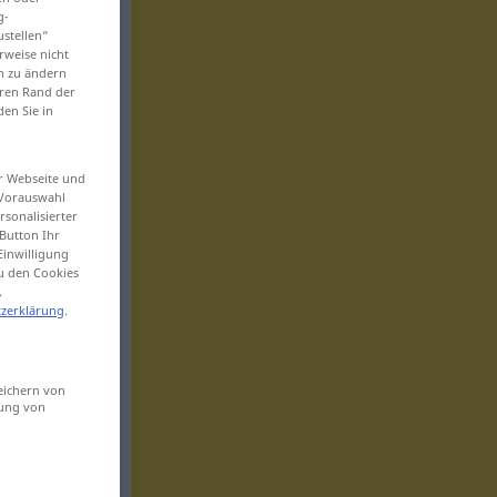
g-
ustellen“
rweise nicht
en zu ändern
eren Rand der
den Sie in
er Webseite und
 Vorauswahl
sonalisierter
Button Ihr
Einwilligung
zu den Cookies
.
zerklärung
.
eichern von
sung von