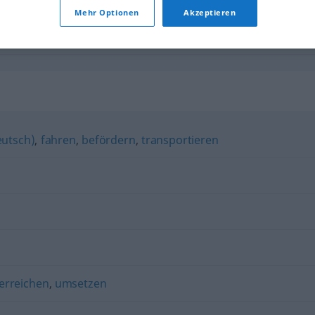
Mehr Optionen
Akzeptieren
Abhilfe
schaffen
eutsch)
,
fahren
,
befördern
,
transportieren
erreichen
,
umsetzen