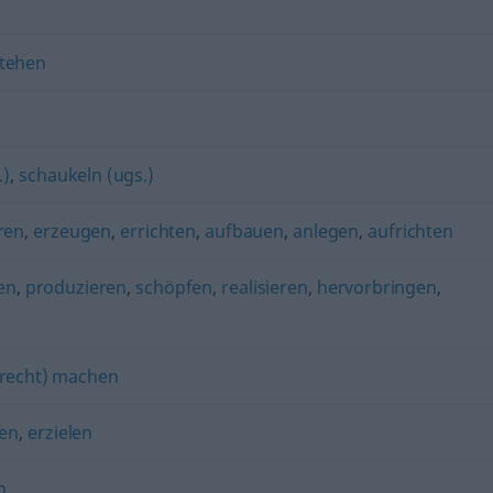
stehen
.)
,
schaukeln (ugs.)
ren
,
erzeugen
,
errichten
,
aufbauen
,
anlegen
,
aufrichten
en
,
produzieren
,
schöpfen
,
realisieren
,
hervorbringen
,
recht) machen
gen
,
erzielen
n