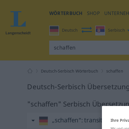
WÖRTERBUCH
SHOP
UNTERNE
Deutsch
Serbisch
Deutsch-Serbisch Wörterbuch
schaffen
Deutsch-Serbisch Übersetzung
"schaffen" Serbisch Übersetzu
„schaffen“
: transitives Verb
Ihre Priv
Wir und un