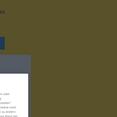
DE
en oder
g-
ustellen“
rweise nicht
en zu ändern
eren Rand der