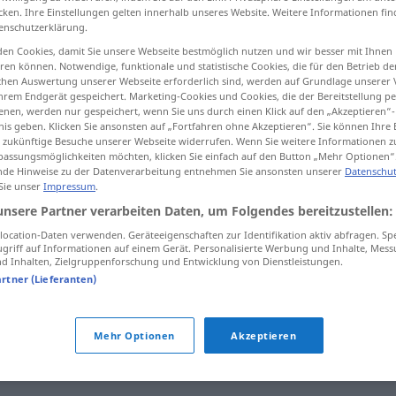
cken. Ihre Einstellungen gelten innerhalb unseres Website. Weitere Informationen fin
enschutzerklärung.
en Cookies, damit Sie unsere Webseite bestmöglich nutzen und wir besser mit Ihnen
en können. Notwendige, funktionale und statistische Cookies, die für den Betrieb d
tippen)
ischen Auswertung unserer Webseite erforderlich sind, werden auf Grundlage unserer
hrem Endgerät gespeichert. Marketing-Cookies und Cookies, die der Bereitstellung per
nen, werden nur gespeichert, wenn Sie uns durch einen Klick auf den „Akzeptieren“-
nis geben. Klicken Sie ansonsten auf „Fortfahren ohne Akzeptieren“. Sie können Ihre 
ür zukünftige Besuche unserer Webseite widerrufen. Wenn Sie weitere Informationen 
assungsmöglichkeiten möchten, klicken Sie einfach auf den Button „Mehr Optionen“
de Hinweise zu der Datenverarbeitung entnehmen Sie ansonsten unserer
Datenschut
 Sie unser
Impressum
.
schöpfen
unsere Partner verarbeiten Daten, um Folgendes bereitzustellen:
ocation-Daten verwenden. Geräteeigenschaften zur Identifikation aktiv abfragen. Sp
griff auf Informationen auf einem Gerät. Personalisierte Werbung und Inhalte, Mes
"
 Inhalten, Zielgruppenforschung und Entwicklung von Dienstleistungen.
artner (Lieferanten)
Verdacht
schöpfen
Mehr Optionen
Akzeptieren