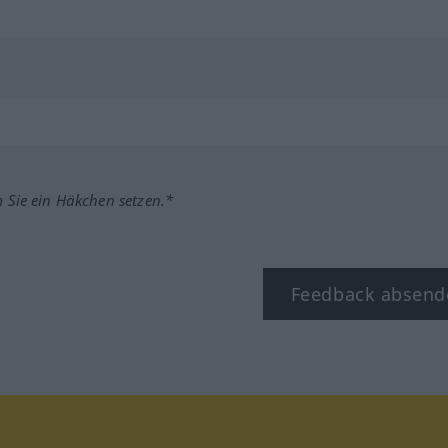
m Sie ein Häkchen setzen.*
Feedback absend