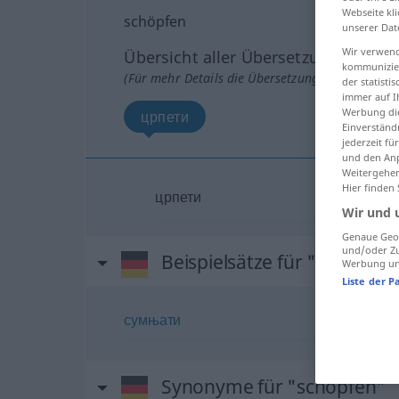
Webseite kli
schöpfen
unserer Dat
Wir verwend
Übersicht aller Übersetzungen
kommunizier
(Für mehr Details die Übersetzung anklicken/an
der statist
immer auf I
Werbung die
црпети
Einverständ
jederzeit f
und den Anp
Weitergehen
Hier finden
црпети
Wir und 
Genaue Geol
und/oder Zu
Beispielsätze für "schöpfen
Werbung und
Liste der P
сумњати
Synonyme für "schöpfen"