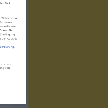
den Sie in
er Webseite und
 Vorauswahl
sonalisierter
Button Ihr
Einwilligung
zu den Cookies
.
zerklärung
.
eichern von
sung von