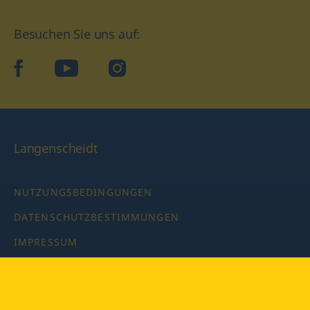
Besuchen Sie uns auf:
facebook
YouTube
Instagram
Langenscheidt
NUTZUNGSBEDINGUNGEN
DATENSCHUTZBESTIMMUNGEN
IMPRESSUM
PRIVATSPHÄRE-EINSTELLUNGEN
LATEINWÖRTERBUCH MIT CODE