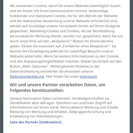
Wir verwenden Cookies, damit Sie unsere Webseite bestmöglich nutzen
Übersicht aller Übersetzungen
und wir besser mit Ihnen kommunizieren können. Notwendige,
funktionale und statistische Cookies, die für den Betrieb der Webseite
(Für mehr Details die Übersetzung anklicken/antippen)
und der statistischen Auswertung unserer Webseite erforderlich sind,
werden auf Grundlage unserer Vorauswahl immer auf Ihrem Endgerät
развијати
gespeichert. Marketing-Cookies und Cookies, die der Bereitstellung
personalisierter Werbung dienen, werden nur gespeichert, wenn Sie uns
durch einen Klick auf den „Akzeptieren“-Button Ihr Einverständnis
geben. Klicken Sie ansonsten auf „Fortfahren ohne Akzeptieren“. Sie
können Ihre Einwilligung jederzeit für zukünftige Besuche unserer
Webseite widerrufen. Wenn Sie weitere Informationen zu den Cookies
развијати
entwickeln
a.
und den Anpassungsmöglichkeiten möchten, klicken Sie einfach auf den
FOT
Button „Mehr Optionen“. Weitergehende Hinweise zu der
Datenverarbeitung entnehmen Sie ansonsten unserer
Datenschutzerklärung
. Hier finden Sie unser
Impressum
.
Wir und unsere Partner verarbeiten Daten, um
Folgendes bereitzustellen:
Synonyme für "entwickeln"
Genaue Geolocation-Daten verwenden. Geräteeigenschaften zur
Identifikation aktiv abfragen. Speichern von und/oder Zugriff auf
Informationen auf einem Gerät. Personalisierte Werbung und Inhalte,
entspringen (aus)
Messung von Werbung und Inhalten, Zielgruppenforschung und
Entwicklung von Dienstleistungen.
Liste der Partner (Lieferanten)
einführen
,
einbauen
,
einsetzen
,
prägen
,
realisieren
,