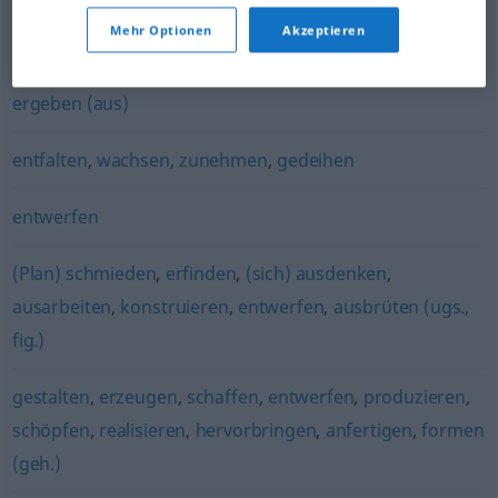
umsetzen
Mehr Optionen
Akzeptieren
folgen (aus)
,
(sich) einstellen (aus)
,
basieren (auf)
,
(sich)
ergeben (aus)
entfalten
,
wachsen
,
zunehmen
,
gedeihen
entwerfen
(Plan) schmieden
,
erfinden
,
(sich) ausdenken
,
ausarbeiten
,
konstruieren
,
entwerfen
,
ausbrüten (ugs.,
fig.)
gestalten
,
erzeugen
,
schaffen
,
entwerfen
,
produzieren
,
schöpfen
,
realisieren
,
hervorbringen
,
anfertigen
,
formen
(geh.)