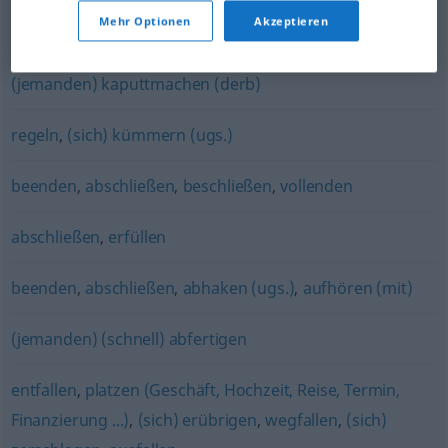
Mehr Optionen
Akzeptieren
besorgen
,
schaffen
(jemanden) kaputtmachen (derb)
regeln
,
(sich) kümmern (ugs.)
beenden
,
abschließen
,
beschließen
,
vollenden
abschließen
,
erfüllen
beenden
,
abschließen
,
abhaken (ugs.)
,
aufhören (mit)
(jemanden) (schnell) abfertigen
entfallen
,
platzen (Geschäft, Hochzeit, Reise, Termin,
Finanzierung ...)
,
(sich) erübrigen
,
wegfallen
,
(sich)