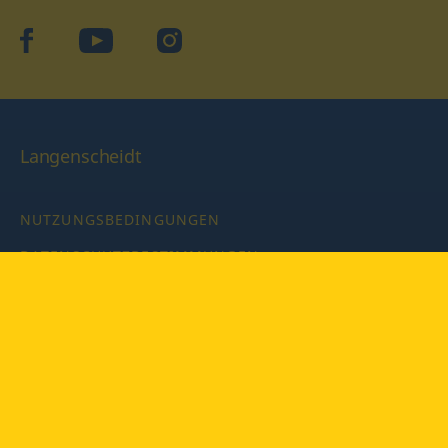
facebook
YouTube
Instagram
Langenscheidt
NUTZUNGSBEDINGUNGEN
DATENSCHUTZBESTIMMUNGEN
IMPRESSUM
PRIVATSPHÄRE-EINSTELLUNGEN
LATEINWÖRTERBUCH MIT CODE
Copyright © 2026 PONS Langenscheidt GmbH, Alle Rechte
vorbehalten.