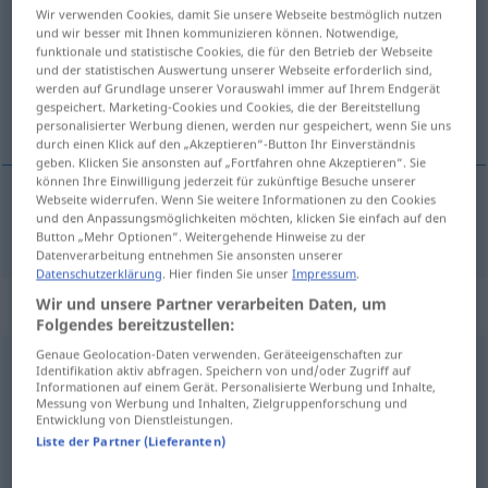
Wir verwenden Cookies, damit Sie unsere Webseite bestmöglich nutzen
und wir besser mit Ihnen kommunizieren können. Notwendige,
Übersicht aller Übersetzungen
funktionale und statistische Cookies, die für den Betrieb der Webseite
(Für mehr Details die Übersetzung anklicken/antippen)
und der statistischen Auswertung unserer Webseite erforderlich sind,
werden auf Grundlage unserer Vorauswahl immer auf Ihrem Endgerät
gespeichert. Marketing-Cookies und Cookies, die der Bereitstellung
обављати
personalisierter Werbung dienen, werden nur gespeichert, wenn Sie uns
durch einen Klick auf den „Akzeptieren“-Button Ihr Einverständnis
geben. Klicken Sie ansonsten auf „Fortfahren ohne Akzeptieren“. Sie
können Ihre Einwilligung jederzeit für zukünftige Besuche unserer
Webseite widerrufen. Wenn Sie weitere Informationen zu den Cookies
und den Anpassungsmöglichkeiten möchten, klicken Sie einfach auf den
обављати
erledigen
Button „Mehr Optionen“. Weitergehende Hinweise zu der
Datenverarbeitung entnehmen Sie ansonsten unserer
Datenschutzerklärung
. Hier finden Sie unser
Impressum
.
Synonyme für "erledigen"
Wir und unsere Partner verarbeiten Daten, um
Folgendes bereitzustellen:
Genaue Geolocation-Daten verwenden. Geräteeigenschaften zur
Identifikation aktiv abfragen. Speichern von und/oder Zugriff auf
besiegen
,
ausschalten
Informationen auf einem Gerät. Personalisierte Werbung und Inhalte,
Messung von Werbung und Inhalten, Zielgruppenforschung und
Entwicklung von Dienstleistungen.
abwickeln
,
leisten
,
umsetzen
,
durchführen
,
ausführen
,
Liste der Partner (Lieferanten)
realisieren