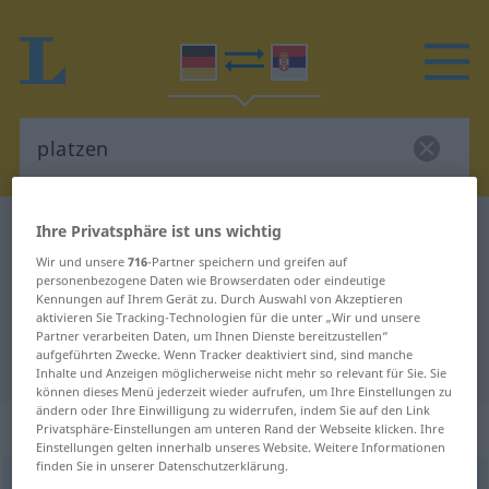
Ihre Privatsphäre ist uns wichtig
Deutsch-Serbisch Wörterbuch
platzen
Deutsch-Serbisch Übersetzung für
Wir und unsere
716
-Partner speichern und greifen auf
personenbezogene Daten wie Browserdaten oder eindeutige
"platzen"
Kennungen auf Ihrem Gerät zu. Durch Auswahl von Akzeptieren
aktivieren Sie Tracking-Technologien für die unter „Wir und unsere
Partner verarbeiten Daten, um Ihnen Dienste bereitzustellen“
aufgeführten Zwecke. Wenn Tracker deaktiviert sind, sind manche
"platzen" Serbisch Übersetzung
Inhalte und Anzeigen möglicherweise nicht mehr so relevant für Sie. Sie
können dieses Menü jederzeit wieder aufrufen, um Ihre Einstellungen zu
ändern oder Ihre Einwilligung zu widerrufen, indem Sie auf den Link
„platzen“
Privatsphäre-Einstellungen am unteren Rand der Webseite klicken. Ihre
Einstellungen gelten innerhalb unseres Website. Weitere Informationen
finden Sie in unserer Datenschutzerklärung.
platzen