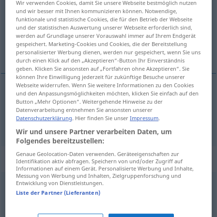
Wir verwenden Cookies, damit Sie unsere Webseite bestmöglich nutzen
und wir besser mit Ihnen kommunizieren können. Notwendige,
Übersicht aller Übersetzungen
funktionale und statistische Cookies, die für den Betrieb der Webseite
und der statistischen Auswertung unserer Webseite erforderlich sind,
(Für mehr Details die Übersetzung anklicken/antippen)
werden auf Grundlage unserer Vorauswahl immer auf Ihrem Endgerät
gespeichert. Marketing-Cookies und Cookies, die der Bereitstellung
пуцати, банути
personalisierter Werbung dienen, werden nur gespeichert, wenn Sie uns
durch einen Klick auf den „Akzeptieren“-Button Ihr Einverständnis
geben. Klicken Sie ansonsten auf „Fortfahren ohne Akzeptieren“. Sie
können Ihre Einwilligung jederzeit für zukünftige Besuche unserer
Webseite widerrufen. Wenn Sie weitere Informationen zu den Cookies
und den Anpassungsmöglichkeiten möchten, klicken Sie einfach auf den
пуцати
platzen
Button „Mehr Optionen“. Weitergehende Hinweise zu der
Datenverarbeitung entnehmen Sie ansonsten unserer
Datenschutzerklärung
. Hier finden Sie unser
Impressum
.
банути
pf
platzen
in etwas
Wir und unsere Partner verarbeiten Daten, um
Folgendes bereitzustellen:
Genaue Geolocation-Daten verwenden. Geräteeigenschaften zur
Synonyme für "platzen"
Identifikation aktiv abfragen. Speichern von und/oder Zugriff auf
Informationen auf einem Gerät. Personalisierte Werbung und Inhalte,
Messung von Werbung und Inhalten, Zielgruppenforschung und
Entwicklung von Dienstleistungen.
entfallen
,
(sich) erledigen (meist Vergangenheits-
Liste der Partner (Lieferanten)
Tempora: hat sich erledigt ...) (ugs.)
,
(sich) erübrigen
,