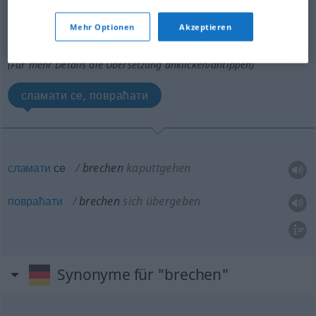
brechen
v/i
Mehr Optionen
Akzeptieren
Übersicht aller Übersetzungen
(Für mehr Details die Übersetzung anklicken/antippen)
сламати се, повраћати
сламати
се
brechen
kaputtgehen
повраћати
brechen
sich übergeben
Synonyme für "brechen"