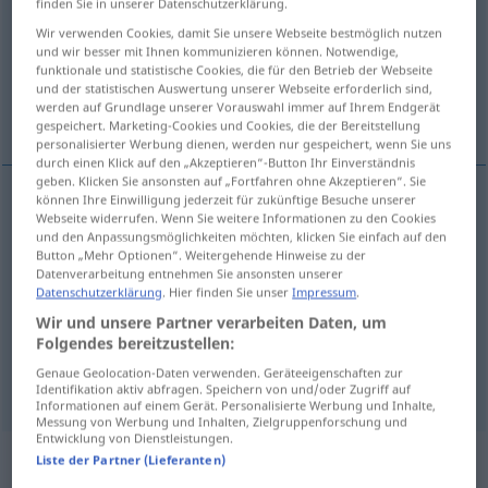
finden Sie in unserer Datenschutzerklärung.
Wir verwenden Cookies, damit Sie unsere Webseite bestmöglich nutzen
Übersicht aller Übersetzungen
und wir besser mit Ihnen kommunizieren können. Notwendige,
(Für mehr Details die Übersetzung anklicken/antippen)
funktionale und statistische Cookies, die für den Betrieb der Webseite
und der statistischen Auswertung unserer Webseite erforderlich sind,
werden auf Grundlage unserer Vorauswahl immer auf Ihrem Endgerät
ломити, кршити, раскидати, прекидати
gespeichert. Marketing-Cookies und Cookies, die der Bereitstellung
personalisierter Werbung dienen, werden nur gespeichert, wenn Sie uns
durch einen Klick auf den „Akzeptieren“-Button Ihr Einverständnis
geben. Klicken Sie ansonsten auf „Fortfahren ohne Akzeptieren“. Sie
können Ihre Einwilligung jederzeit für zukünftige Besuche unserer
Webseite widerrufen. Wenn Sie weitere Informationen zu den Cookies
ломити
brechen
und den Anpassungsmöglichkeiten möchten, klicken Sie einfach auf den
Button „Mehr Optionen“. Weitergehende Hinweise zu der
Datenverarbeitung entnehmen Sie ansonsten unserer
кршити
brechen
Gesetz, Eid
Datenschutzerklärung
. Hier finden Sie unser
Impressum
.
Wir und unsere Partner verarbeiten Daten, um
раскидати
brechen
Vertrag
Folgendes bereitzustellen:
Genaue Geolocation-Daten verwenden. Geräteeigenschaften zur
прекидати
brechen
Schweigen
Identifikation aktiv abfragen. Speichern von und/oder Zugriff auf
Informationen auf einem Gerät. Personalisierte Werbung und Inhalte,
Messung von Werbung und Inhalten, Zielgruppenforschung und
Entwicklung von Dienstleistungen.
„brechen“
: intransitives Verb
Liste der Partner (Lieferanten)