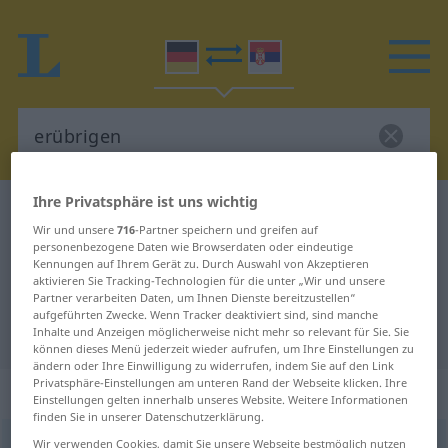
Ihre Privatsphäre ist uns wichtig
Deutsch-Serbisch Wörterbuch
erübrigen
Wir und unsere
716
-Partner speichern und greifen auf
Deutsch-Serbisch Übersetzung für
personenbezogene Daten wie Browserdaten oder eindeutige
Kennungen auf Ihrem Gerät zu. Durch Auswahl von Akzeptieren
"erübrigen"
aktivieren Sie Tracking-Technologien für die unter „Wir und unsere
Partner verarbeiten Daten, um Ihnen Dienste bereitzustellen“
aufgeführten Zwecke. Wenn Tracker deaktiviert sind, sind manche
"erübrigen" Serbisch Übersetzung
Inhalte und Anzeigen möglicherweise nicht mehr so relevant für Sie. Sie
können dieses Menü jederzeit wieder aufrufen, um Ihre Einstellungen zu
ändern oder Ihre Einwilligung zu widerrufen, indem Sie auf den Link
Privatsphäre-Einstellungen am unteren Rand der Webseite klicken. Ihre
„erübrigen“
Einstellungen gelten innerhalb unseres Website. Weitere Informationen
finden Sie in unserer Datenschutzerklärung.
erübrigen
Wir verwenden Cookies, damit Sie unsere Webseite bestmöglich nutzen