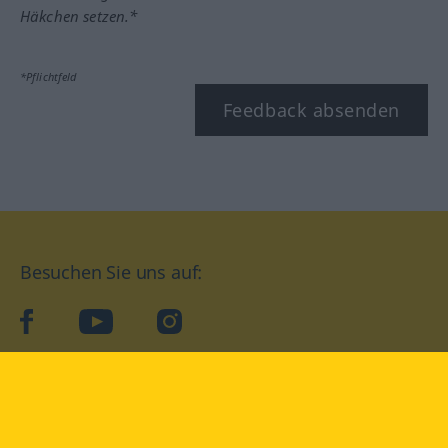
Häkchen setzen.*
*Pflichtfeld
Feedback absenden
Besuchen Sie uns auf:
facebook
YouTube
Instagram
Langenscheidt