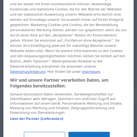
und wir besser mit Ihnen kommunizieren können. Notwendige,
funktionale und statistische Cookies, die für den Betrieb der Webseite
Übersicht aller Übersetzungen
und der statistischen Auswertung unserer Webseite erforderlich sind,
(Für mehr Details die Übersetzung anklicken/antippen)
werden auf Grundlage unserer Vorauswahl immer auf Ihrem Endgerät
gespeichert. Marketing-Cookies und Cookies, die der Bereitstellung
personalisierter Werbung dienen, werden nur gespeichert, wenn Sie uns
одвајати
durch einen Klick auf den „Akzeptieren“-Button Ihr Einverständnis
geben. Klicken Sie ansonsten auf „Fortfahren ohne Akzeptieren“. Sie
können Ihre Einwilligung jederzeit für zukünftige Besuche unserer
Webseite widerrufen. Wenn Sie weitere Informationen zu den Cookies
und den Anpassungsmöglichkeiten möchten, klicken Sie einfach auf den
Button „Mehr Optionen“. Weitergehende Hinweise zu der
одвајати
erübrigen
Zeit
Datenverarbeitung entnehmen Sie ansonsten unserer
Datenschutzerklärung
. Hier finden Sie unser
Impressum
.
Wir und unsere Partner verarbeiten Daten, um
Folgendes bereitzustellen:
Synonyme für "erübrigen"
Genaue Geolocation-Daten verwenden. Geräteeigenschaften zur
Identifikation aktiv abfragen. Speichern von und/oder Zugriff auf
Informationen auf einem Gerät. Personalisierte Werbung und Inhalte,
Messung von Werbung und Inhalten, Zielgruppenforschung und
Entwicklung von Dienstleistungen.
entfallen
,
platzen (Geschäft, Hochzeit, Reise, Termin,
Liste der Partner (Lieferanten)
Finanzierung ...)
,
(sich) erledigen (meist Vergangenheits-
Tempora: hat sich erledigt ...) (ugs.)
,
wegfallen
,
(sich)