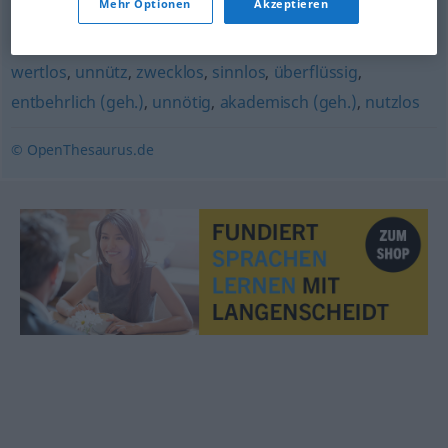
Mehr Optionen
Akzeptieren
zerschlagen
,
ausfallen
wertlos
,
unnütz
,
zwecklos
,
sinnlos
,
überflüssig
,
entbehrlich (geh.)
,
unnötig
,
akademisch (geh.)
,
nutzlos
© OpenThesaurus.de