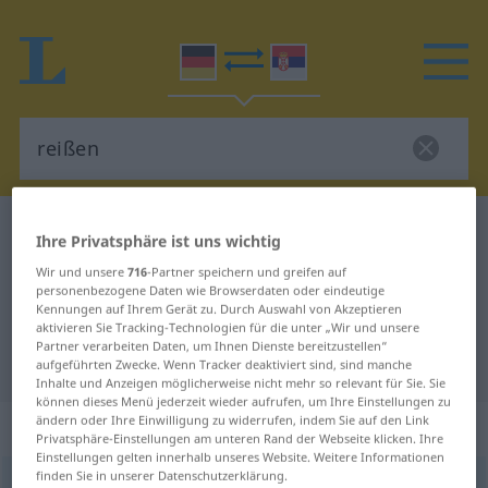
Deutsch-Serbisch Wörterbuch
reißen
Ihre Privatsphäre ist uns wichtig
Deutsch-Serbisch Übersetzung für
Wir und unsere
716
-Partner speichern und greifen auf
personenbezogene Daten wie Browserdaten oder eindeutige
"reißen"
Kennungen auf Ihrem Gerät zu. Durch Auswahl von Akzeptieren
aktivieren Sie Tracking-Technologien für die unter „Wir und unsere
Partner verarbeiten Daten, um Ihnen Dienste bereitzustellen“
"reißen" Serbisch Übersetzung
aufgeführten Zwecke. Wenn Tracker deaktiviert sind, sind manche
Inhalte und Anzeigen möglicherweise nicht mehr so relevant für Sie. Sie
können dieses Menü jederzeit wieder aufrufen, um Ihre Einstellungen zu
ändern oder Ihre Einwilligung zu widerrufen, indem Sie auf den Link
„reißen“
: intransitives Verb
Privatsphäre-Einstellungen am unteren Rand der Webseite klicken. Ihre
Einstellungen gelten innerhalb unseres Website. Weitere Informationen
finden Sie in unserer Datenschutzerklärung.
reißen
v/i