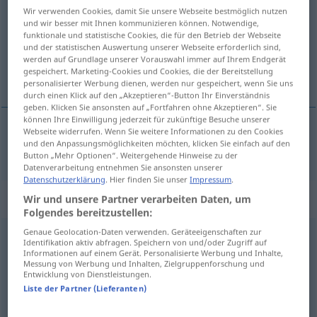
Wir verwenden Cookies, damit Sie unsere Webseite bestmöglich nutzen
und wir besser mit Ihnen kommunizieren können. Notwendige,
Übersicht aller Übersetzungen
funktionale und statistische Cookies, die für den Betrieb der Webseite
(Für mehr Details die Übersetzung anklicken/antippen)
und der statistischen Auswertung unserer Webseite erforderlich sind,
werden auf Grundlage unserer Vorauswahl immer auf Ihrem Endgerät
gespeichert. Marketing-Cookies und Cookies, die der Bereitstellung
цепати се
personalisierter Werbung dienen, werden nur gespeichert, wenn Sie uns
durch einen Klick auf den „Akzeptieren“-Button Ihr Einverständnis
geben. Klicken Sie ansonsten auf „Fortfahren ohne Akzeptieren“. Sie
können Ihre Einwilligung jederzeit für zukünftige Besuche unserer
Webseite widerrufen. Wenn Sie weitere Informationen zu den Cookies
und den Anpassungsmöglichkeiten möchten, klicken Sie einfach auf den
цепати
се
reißen
Button „Mehr Optionen“. Weitergehende Hinweise zu der
Datenverarbeitung entnehmen Sie ansonsten unserer
Datenschutzerklärung
. Hier finden Sie unser
Impressum
.
„reißen“
: transitives Verb
Wir und unsere Partner verarbeiten Daten, um
Folgendes bereitzustellen:
Genaue Geolocation-Daten verwenden. Geräteeigenschaften zur
reißen
v/t
Identifikation aktiv abfragen. Speichern von und/oder Zugriff auf
Informationen auf einem Gerät. Personalisierte Werbung und Inhalte,
Übersicht aller Übersetzungen
Messung von Werbung und Inhalten, Zielgruppenforschung und
Entwicklung von Dienstleistungen.
(Für mehr Details die Übersetzung anklicken/antippen)
Liste der Partner (Lieferanten)
чупати, цепати