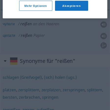
Mehr Optionen
Akzeptieren
чупати
reißen
an den Haaren
цепати
reißen
Papier
Synonyme für "reißen"
schlagen (Greifvogel)
,
(sich) holen (ugs.)
platzen
,
zersplittern
,
zerplatzen
,
zerspringen
,
splittern
,
bersten
,
zerbrechen
,
springen
zerreißen
,
zerren
,
aufreißen