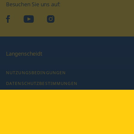
Besuchen Sie uns auf:
facebook
YouTube
Instagram
Langenscheidt
NUTZUNGSBEDINGUNGEN
DATENSCHUTZBESTIMMUNGEN
IMPRESSUM
PRIVATSPHÄRE-EINSTELLUNGEN
LATEINWÖRTERBUCH MIT CODE
Copyright © 2026 PONS Langenscheidt GmbH, Alle Rechte