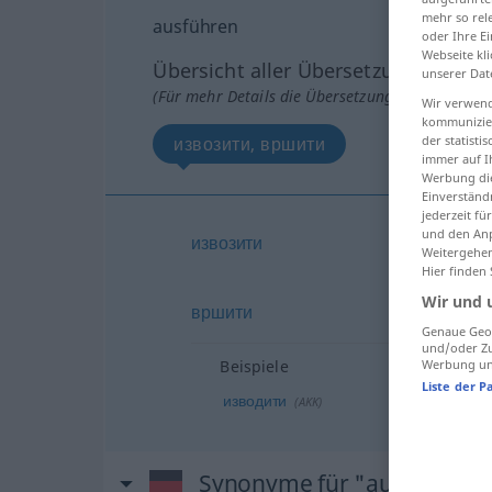
mehr so rel
ausführen
oder Ihre E
Webseite kli
Übersicht aller Übersetzungen
unserer Dat
(Für mehr Details die Übersetzung anklicken/an
Wir verwend
kommunizier
извозити, вршити
der statist
immer auf I
Werbung die
Einverständ
jederzeit f
und den Anp
извозити
Weitergehen
Hier finden
Wir und 
вршити
Genaue Geol
und/oder Zu
Beispiele
Werbung und
Liste der P
изводити
(
AKK
)
Synonyme für "ausführen"