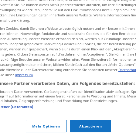
evant für Sie. Sie können dieses Menü jederzeit wieder aufrufen, um Ihre Einstellung
inwilligung zu widerrufen, indem Sie auf den Link Privatsphäre-Einstellungen am unt
cken. Ihre Einstellungen gelten innerhalb unseres Website. Weitere Informationen fin
enschutzerklärung.
tippen)
en Cookies, damit Sie unsere Webseite bestmöglich nutzen und wir besser mit Ihnen
en können. Notwendige, funktionale und statistische Cookies, die für den Betrieb d
ischen Auswertung unserer Webseite erforderlich sind, werden auf Grundlage unserer
hrem Endgerät gespeichert. Marketing-Cookies und Cookies, die der Bereitstellung per
nen, werden nur gespeichert, wenn Sie uns durch einen Klick auf den „Akzeptieren“-
nis geben. Klicken Sie ansonsten auf „Fortfahren ohne Akzeptieren“. Sie können Ihre 
ür zukünftige Besuche unserer Webseite widerrufen. Wenn Sie weitere Informationen 
assungsmöglichkeiten möchten, klicken Sie einfach auf den Button „Mehr Optionen“
ausführen
ECON
de Hinweise zu der Datenverarbeitung entnehmen Sie ansonsten unserer
Datenschut
 Sie unser
Impressum
.
unsere Partner verarbeiten Daten, um Folgendes bereitzustellen:
ausführen
Auftrag
ocation-Daten verwenden. Geräteeigenschaften zur Identifikation aktiv abfragen. Sp
griff auf Informationen auf einem Gerät. Personalisierte Werbung und Inhalte, Mes
 Inhalten, Zielgruppenforschung und Entwicklung von Dienstleistungen.
artner (Lieferanten)
jemanden ausführen
Mehr Optionen
Akzeptieren