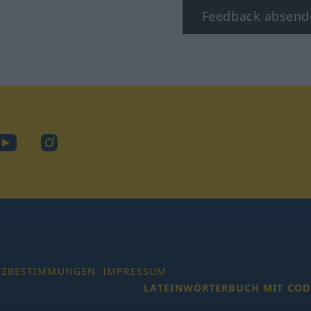
Feedback absend
ook
YouTube
Instagram
TZBESTIMMUNGEN
IMPRESSUM
LATEINWÖRTERBUCH MIT COD