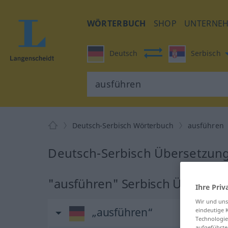
WÖRTERBUCH
SHOP
UNTERNE
Deutsch
Serbisch
Deutsch-Serbisch Wörterbuch
ausführen
Deutsch-Serbisch Übersetzung
"ausführen" Serbisch Überset
Ihre Priv
Wir und un
„ausführen“
eindeutige 
Technologie
aufgeführte