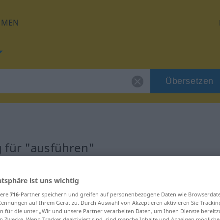
HMEN
Übersetzen
 für "ausführen"
zung
atsphäre ist uns wichtig
sere
716
-Partner speichern und greifen auf personenbezogene Daten wie Browserdat
Kennungen auf Ihrem Gerät zu. Durch Auswahl von Akzeptieren aktivieren Sie Trackin
n für die unter „Wir und unsere Partner verarbeiten Daten, um Ihnen Dienste bereitz
n Zwecke. Wenn Tracker deaktiviert sind, sind manche Inhalte und Anzeigen mögliche