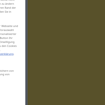
en zu ändern
eren Rand der
den Sie in
er Webseite und
 Vorauswahl
sonalisierter
Button Ihr
Einwilligung
zu den Cookies
.
zerklärung
.
eichern von
sung von