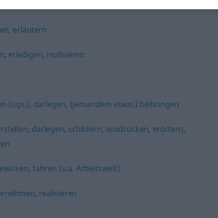
ben
,
erläutern
en
,
erledigen
,
realisieren
n (ugs.)
,
darlegen
,
(jemandem etwas) beibringen
rstellen
,
darlegen
,
schildern
,
ausdrücken
,
erörtern
,
len
ewirken
,
fahren (u.a. Arbeitswelt)
ornehmen
,
realisieren