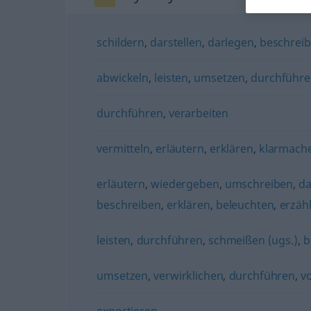
schildern
,
darstellen
,
darlegen
,
beschrei
abwickeln
,
leisten
,
umsetzen
,
durchführ
durchführen
,
verarbeiten
vermitteln
,
erläutern
,
erklären
,
klarmache
erläutern
,
wiedergeben
,
umschreiben
,
da
beschreiben
,
erklären
,
beleuchten
,
erzäh
leisten
,
durchführen
,
schmeißen (ugs.)
,
b
umsetzen
,
verwirklichen
,
durchführen
,
v
exportieren