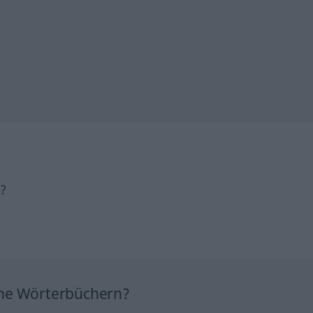
h?
ine Wörterbüchern?