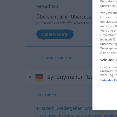
Webseite kli
beleuchten
unserer Dat
Wir verwend
Übersicht aller Übersetzungen
kommunizier
der statist
(Für mehr Details die Übersetzung anklicken/an
immer auf I
Werbung die
осветљавати
Einverständ
jederzeit f
und den Anp
Weitergehen
Hier finden
осветљавати
Wir und 
Genaue Geol
und/oder Zu
Werbung und
Synonyme für "beleuchten
Liste der P
anstrahlen
erläutern
,
wiedergeben
,
umschreiben
,
da
ausführen
,
beschreiben
,
erklären
,
erzähl