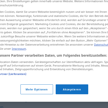
cken. Ihre Einstellungen gelten innerhalb unseres Website. Weitere Informationen fin
enschutzerklärung.
en Cookies, damit Sie unsere Webseite bestmöglich nutzen und wir besser mit Ihnen
en können. Notwendige, funktionale und statistische Cookies, die für den Betrieb d
ischen Auswertung unserer Webseite erforderlich sind, werden auf Grundlage unserer
tippen)
hrem Endgerät gespeichert. Marketing-Cookies und Cookies, die der Bereitstellung per
nen, werden nur gespeichert, wenn Sie uns durch einen Klick auf den „Akzeptieren“-
nis geben. Klicken Sie ansonsten auf „Fortfahren ohne Akzeptieren“. Sie können Ihre 
ür zukünftige Besuche unserer Webseite widerrufen. Wenn Sie weitere Informationen 
assungsmöglichkeiten möchten, klicken Sie einfach auf den Button „Mehr Optionen“
de Hinweise zu der Datenverarbeitung entnehmen Sie ansonsten unserer
Datenschut
 Sie unser
Impressum
.
beleuchten
unsere Partner verarbeiten Daten, um Folgendes bereitzustellen:
ocation-Daten verwenden. Geräteeigenschaften zur Identifikation aktiv abfragen. Sp
griff auf Informationen auf einem Gerät. Personalisierte Werbung und Inhalte, Mes
 Inhalten, Zielgruppenforschung und Entwicklung von Dienstleistungen.
"
artner (Lieferanten)
Mehr Optionen
Akzeptieren
rstellen
,
darlegen
,
schildern
,
ausdrücken
,
erörtern
,
en