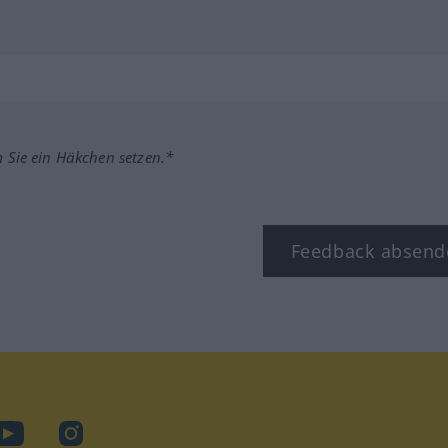
m Sie ein Häkchen setzen.*
Feedback absend
ook
YouTube
Instagram