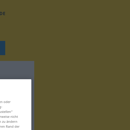
DE
en oder
g-
ustellen“
rweise nicht
en zu ändern
eren Rand der