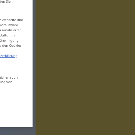
den Sie in
er Webseite und
 Vorauswahl
sonalisierter
Button Ihr
Einwilligung
zu den Cookies
.
zerklärung
.
eichern von
sung von