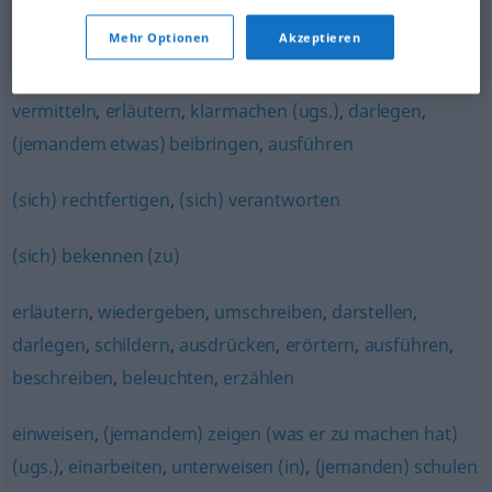
Mehr Optionen
Akzeptieren
beibringen
,
vermitteln
,
unterrichten
,
lehren
vermitteln
,
erläutern
,
klarmachen (ugs.)
,
darlegen
,
(jemandem etwas) beibringen
,
ausführen
(sich) rechtfertigen
,
(sich) verantworten
(sich) bekennen (zu)
erläutern
,
wiedergeben
,
umschreiben
,
darstellen
,
darlegen
,
schildern
,
ausdrücken
,
erörtern
,
ausführen
,
beschreiben
,
beleuchten
,
erzählen
einweisen
,
(jemandem) zeigen (was er zu machen hat)
(ugs.)
,
einarbeiten
,
unterweisen (in)
,
(jemanden) schulen