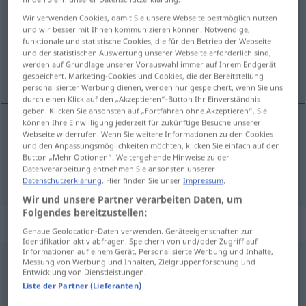
Wir verwenden Cookies, damit Sie unsere Webseite bestmöglich nutzen
Übersicht aller Übersetzungen
und wir besser mit Ihnen kommunizieren können. Notwendige,
(Für mehr Details die Übersetzung anklicken/antippen)
funktionale und statistische Cookies, die für den Betrieb der Webseite
und der statistischen Auswertung unserer Webseite erforderlich sind,
werden auf Grundlage unserer Vorauswahl immer auf Ihrem Endgerät
објашњавати, изјављивати
gespeichert. Marketing-Cookies und Cookies, die der Bereitstellung
personalisierter Werbung dienen, werden nur gespeichert, wenn Sie uns
durch einen Klick auf den „Akzeptieren“-Button Ihr Einverständnis
geben. Klicken Sie ansonsten auf „Fortfahren ohne Akzeptieren“. Sie
können Ihre Einwilligung jederzeit für zukünftige Besuche unserer
Webseite widerrufen. Wenn Sie weitere Informationen zu den Cookies
објашњавати
erklären
erläutern
und den Anpassungsmöglichkeiten möchten, klicken Sie einfach auf den
Button „Mehr Optionen“. Weitergehende Hinweise zu der
Datenverarbeitung entnehmen Sie ansonsten unserer
изјављивати
erklären
bekannt machen
Datenschutzerklärung
. Hier finden Sie unser
Impressum
.
Wir und unsere Partner verarbeiten Daten, um
Folgendes bereitzustellen:
Synonyme für "erklären"
Genaue Geolocation-Daten verwenden. Geräteeigenschaften zur
Identifikation aktiv abfragen. Speichern von und/oder Zugriff auf
Informationen auf einem Gerät. Personalisierte Werbung und Inhalte,
Messung von Werbung und Inhalten, Zielgruppenforschung und
(auf etwas) zurückgehen
,
(sich einer Sache) verdanken
Entwicklung von Dienstleistungen.
Liste der Partner (Lieferanten)
(besonders) betonen
,
(sich) wiederholen