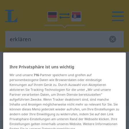
Deutsch-Serbisch Wörterbuch
erklären
Ihre Privatsphäre ist uns wichtig
Deutsch-Serbisch Übersetzung für
Wir und unsere
716
-Partner speichern und greifen auf
"erklären"
personenbezogene Daten wie Browserdaten oder eindeutige
Kennungen auf Ihrem Gerät zu. Durch Auswahl von Akzeptieren
aktivieren Sie Tracking-Technologien für die unter „Wir und unsere
Partner verarbeiten Daten, um Ihnen Dienste bereitzustellen“
"erklären" Serbisch Übersetzung
aufgeführten Zwecke. Wenn Tracker deaktiviert sind, sind manche
Inhalte und Anzeigen möglicherweise nicht mehr so relevant für Sie. Sie
können dieses Menü jederzeit wieder aufrufen, um Ihre Einstellungen zu
„erklären“
ändern oder Ihre Einwilligung zu widerrufen, indem Sie auf den Link
Privatsphäre-Einstellungen am unteren Rand der Webseite klicken. Ihre
Einstellungen gelten innerhalb unseres Website. Weitere Informationen
erklären
finden Sie in unserer Datenschutzerklärung.