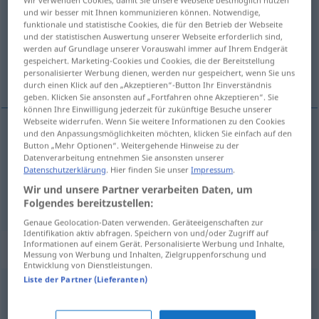
und wir besser mit Ihnen kommunizieren können. Notwendige,
Übersicht aller Übersetzungen
funktionale und statistische Cookies, die für den Betrieb der Webseite
und der statistischen Auswertung unserer Webseite erforderlich sind,
(Für mehr Details die Übersetzung anklicken/antippen)
werden auf Grundlage unserer Vorauswahl immer auf Ihrem Endgerät
gespeichert. Marketing-Cookies und Cookies, die der Bereitstellung
извежбати се
personalisierter Werbung dienen, werden nur gespeichert, wenn Sie uns
durch einen Klick auf den „Akzeptieren“-Button Ihr Einverständnis
geben. Klicken Sie ansonsten auf „Fortfahren ohne Akzeptieren“. Sie
können Ihre Einwilligung jederzeit für zukünftige Besuche unserer
Webseite widerrufen. Wenn Sie weitere Informationen zu den Cookies
und den Anpassungsmöglichkeiten möchten, klicken Sie einfach auf den
Beispiele
Button „Mehr Optionen“. Weitergehende Hinweise zu der
sich einarbeiten
Datenverarbeitung entnehmen Sie ansonsten unserer
Datenschutzerklärung
. Hier finden Sie unser
Impressum
.
pf
in
у
извежбати се
(
)
AKK
LOK
Wir und unsere Partner verarbeiten Daten, um
Folgendes bereitzustellen:
Genaue Geolocation-Daten verwenden. Geräteeigenschaften zur
Identifikation aktiv abfragen. Speichern von und/oder Zugriff auf
Informationen auf einem Gerät. Personalisierte Werbung und Inhalte,
Synonyme für "einarbeiten"
Messung von Werbung und Inhalten, Zielgruppenforschung und
Entwicklung von Dienstleistungen.
Liste der Partner (Lieferanten)
einweisen
,
(jemandem) zeigen (was er zu machen hat)