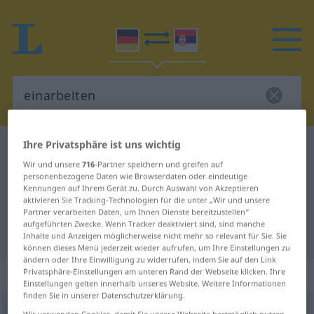
Ihre Privatsphäre ist uns wichtig
Deutsch-Serbisch Wörterbuch
einarbeiten
Wir und unsere
716
-Partner speichern und greifen auf
Deutsch-Serbisch Übersetzung für
personenbezogene Daten wie Browserdaten oder eindeutige
Kennungen auf Ihrem Gerät zu. Durch Auswahl von Akzeptieren
"einarbeiten"
aktivieren Sie Tracking-Technologien für die unter „Wir und unsere
Partner verarbeiten Daten, um Ihnen Dienste bereitzustellen“
aufgeführten Zwecke. Wenn Tracker deaktiviert sind, sind manche
"einarbeiten" Serbisch Übersetzung
Inhalte und Anzeigen möglicherweise nicht mehr so relevant für Sie. Sie
können dieses Menü jederzeit wieder aufrufen, um Ihre Einstellungen zu
ändern oder Ihre Einwilligung zu widerrufen, indem Sie auf den Link
„einarbeiten“
Privatsphäre-Einstellungen am unteren Rand der Webseite klicken. Ihre
Einstellungen gelten innerhalb unseres Website. Weitere Informationen
finden Sie in unserer Datenschutzerklärung.
einarbeiten
Wir verwenden Cookies, damit Sie unsere Webseite bestmöglich nutzen