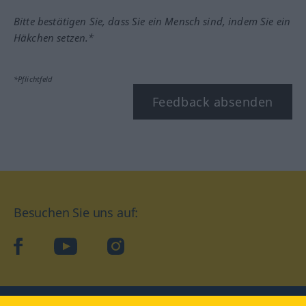
Bitte bestätigen Sie, dass Sie ein Mensch sind, indem Sie ein
Häkchen setzen.*
*Pflichtfeld
Feedback absenden
Besuchen Sie uns auf:
facebook
YouTube
Instagram