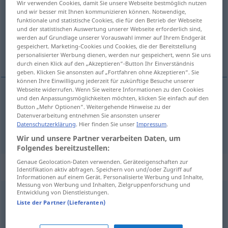
Wir verwenden Cookies, damit Sie unsere Webseite bestmöglich nutzen
und wir besser mit Ihnen kommunizieren können. Notwendige,
Übersicht aller Übersetzungen
funktionale und statistische Cookies, die für den Betrieb der Webseite
und der statistischen Auswertung unserer Webseite erforderlich sind,
(Für mehr Details die Übersetzung anklicken/antippen)
werden auf Grundlage unserer Vorauswahl immer auf Ihrem Endgerät
gespeichert. Marketing-Cookies und Cookies, die der Bereitstellung
установљивати, узимати личне податке
personalisierter Werbung dienen, werden nur gespeichert, wenn Sie uns
durch einen Klick auf den „Akzeptieren“-Button Ihr Einverständnis
geben. Klicken Sie ansonsten auf „Fortfahren ohne Akzeptieren“. Sie
können Ihre Einwilligung jederzeit für zukünftige Besuche unserer
Webseite widerrufen. Wenn Sie weitere Informationen zu den Cookies
und den Anpassungsmöglichkeiten möchten, klicken Sie einfach auf den
установљивати
feststellen
Button „Mehr Optionen“. Weitergehende Hinweise zu der
Datenverarbeitung entnehmen Sie ansonsten unserer
Datenschutzerklärung
. Hier finden Sie unser
Impressum
.
узимати
(личне податке)
feststellen
Personalien
Wir und unsere Partner verarbeiten Daten, um
Folgendes bereitzustellen:
Genaue Geolocation-Daten verwenden. Geräteeigenschaften zur
Synonyme für "feststellen"
Identifikation aktiv abfragen. Speichern von und/oder Zugriff auf
Informationen auf einem Gerät. Personalisierte Werbung und Inhalte,
Messung von Werbung und Inhalten, Zielgruppenforschung und
Entwicklung von Dienstleistungen.
festnehmen
,
sichern
Liste der Partner (Lieferanten)
ausmachen
,
bestimmen
,
erkennen