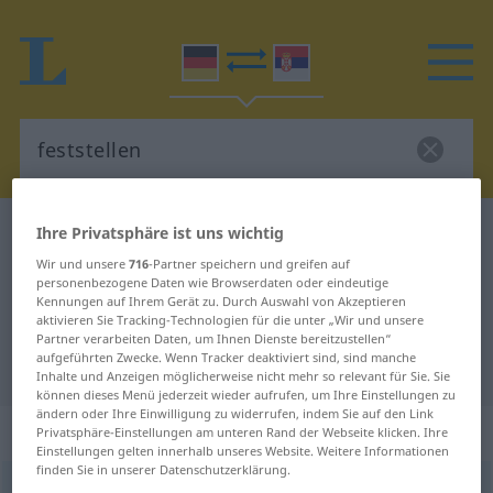
Ihre Privatsphäre ist uns wichtig
Deutsch-Serbisch Wörterbuch
feststellen
Deutsch-Serbisch Übersetzung für
Wir und unsere
716
-Partner speichern und greifen auf
personenbezogene Daten wie Browserdaten oder eindeutige
"feststellen"
Kennungen auf Ihrem Gerät zu. Durch Auswahl von Akzeptieren
aktivieren Sie Tracking-Technologien für die unter „Wir und unsere
Partner verarbeiten Daten, um Ihnen Dienste bereitzustellen“
aufgeführten Zwecke. Wenn Tracker deaktiviert sind, sind manche
"feststellen" Serbisch Übersetzung
Inhalte und Anzeigen möglicherweise nicht mehr so relevant für Sie. Sie
können dieses Menü jederzeit wieder aufrufen, um Ihre Einstellungen zu
ändern oder Ihre Einwilligung zu widerrufen, indem Sie auf den Link
„feststellen“
Privatsphäre-Einstellungen am unteren Rand der Webseite klicken. Ihre
Einstellungen gelten innerhalb unseres Website. Weitere Informationen
finden Sie in unserer Datenschutzerklärung.
feststellen