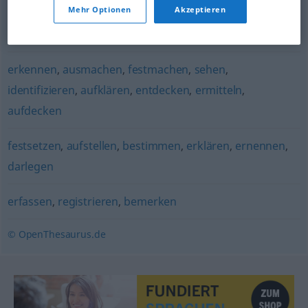
Mehr Optionen
Akzeptieren
(Krankheitsbefund) ermitteln
,
bestimmen
erkennen
,
ausmachen
,
festmachen
,
sehen
,
identifizieren
,
aufklären
,
entdecken
,
ermitteln
,
aufdecken
festsetzen
,
aufstellen
,
bestimmen
,
erklären
,
ernennen
,
darlegen
erfassen
,
registrieren
,
bemerken
© OpenThesaurus.de