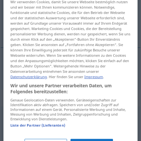
Wir verwenden Cookies, damit Sie unsere Webseite bestmöglich nutzen
und wir besser mit Ihnen kommunizieren können. Notwendige,
Übersicht aller Übersetzungen
funktionale und statistische Cookies, die für den Betrieb der Webseite
und der statistischen Auswertung unserer Webseite erforderlich sind,
(Für mehr Details die Übersetzung anklicken/antippen)
werden auf Grundlage unserer Vorauswahl immer auf Ihrem Endgerät
gespeichert. Marketing-Cookies und Cookies, die der Bereitstellung
разјашњавати
personalisierter Werbung dienen, werden nur gespeichert, wenn Sie uns
durch einen Klick auf den „Akzeptieren“-Button Ihr Einverständnis
geben. Klicken Sie ansonsten auf „Fortfahren ohne Akzeptieren“. Sie
können Ihre Einwilligung jederzeit für zukünftige Besuche unserer
Webseite widerrufen. Wenn Sie weitere Informationen zu den Cookies
und den Anpassungsmöglichkeiten möchten, klicken Sie einfach auf den
разјашњавати
aufklären
Button „Mehr Optionen“. Weitergehende Hinweise zu der
Datenverarbeitung entnehmen Sie ansonsten unserer
Datenschutzerklärung
. Hier finden Sie unser
Impressum
.
Wir und unsere Partner verarbeiten Daten, um
Folgendes bereitzustellen:
Synonyme für "aufklären"
Genaue Geolocation-Daten verwenden. Geräteeigenschaften zur
Identifikation aktiv abfragen. Speichern von und/oder Zugriff auf
Informationen auf einem Gerät. Personalisierte Werbung und Inhalte,
Messung von Werbung und Inhalten, Zielgruppenforschung und
(Missverständnis) ausräumen
Entwicklung von Dienstleistungen.
Liste der Partner (Lieferanten)
nachweisen