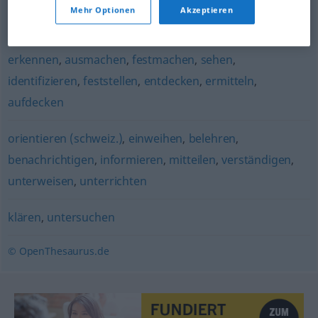
Mehr Optionen
Akzeptieren
aufdecken
,
auspacken (ugs.)
,
enthüllen
,
entlarven
erkennen
,
ausmachen
,
festmachen
,
sehen
,
identifizieren
,
feststellen
,
entdecken
,
ermitteln
,
aufdecken
orientieren (schweiz.)
,
einweihen
,
belehren
,
benachrichtigen
,
informieren
,
mitteilen
,
verständigen
,
unterweisen
,
unterrichten
klären
,
untersuchen
© OpenThesaurus.de