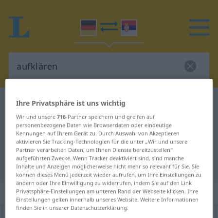
Deutsch-Serbisch Wörterbuch
aufklären
Ihre Privatsphäre ist uns wichtig
Deutsch-Serbisch Übersetzung für
Wir und unsere
716
-Partner speichern und greifen auf
personenbezogene Daten wie Browserdaten oder eindeutige
"aufklären"
Kennungen auf Ihrem Gerät zu. Durch Auswahl von Akzeptieren
aktivieren Sie Tracking-Technologien für die unter „Wir und unsere
Partner verarbeiten Daten, um Ihnen Dienste bereitzustellen“
aufgeführten Zwecke. Wenn Tracker deaktiviert sind, sind manche
"aufklären" Serbisch Übersetzung
Inhalte und Anzeigen möglicherweise nicht mehr so relevant für Sie. Sie
können dieses Menü jederzeit wieder aufrufen, um Ihre Einstellungen zu
ändern oder Ihre Einwilligung zu widerrufen, indem Sie auf den Link
„aufklären“
Privatsphäre-Einstellungen am unteren Rand der Webseite klicken. Ihre
Einstellungen gelten innerhalb unseres Website. Weitere Informationen
finden Sie in unserer Datenschutzerklärung.
aufklären