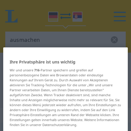
Ihre Privatsphäre ist uns wichtig
Deutsch-Serbisch Wörterbuch
ausmachen
Deutsch-Serbisch Übersetzung für
Wir und unsere
716
-Partner speichern und greifen auf
personenbezogene Daten wie Browserdaten oder eindeutige
"ausmachen"
Kennungen auf Ihrem Gerät zu. Durch Auswahl von Akzeptieren
aktivieren Sie Tracking-Technologien für die unter „Wir und unsere
Partner verarbeiten Daten, um Ihnen Dienste bereitzustellen“
aufgeführten Zwecke. Wenn Tracker deaktiviert sind, sind manche
"ausmachen" Serbisch Übersetzung
Inhalte und Anzeigen möglicherweise nicht mehr so relevant für Sie. Sie
können dieses Menü jederzeit wieder aufrufen, um Ihre Einstellungen zu
ändern oder Ihre Einwilligung zu widerrufen, indem Sie auf den Link
„ausmachen“
Privatsphäre-Einstellungen am unteren Rand der Webseite klicken. Ihre
Einstellungen gelten innerhalb unseres Website. Weitere Informationen
finden Sie in unserer Datenschutzerklärung.
ausmachen