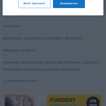
darstellen (in / als)
Mehr Optionen
Akzeptieren
feststellen
,
bestimmen
,
erkennen
umfassen
abschalten
,
ausschalten
,
abstellen
,
abdrehen
betragen
,
ergeben
erkennen
,
festmachen
,
sehen
,
identifizieren
,
aufklären
,
feststellen
,
entdecken
,
ermitteln
,
aufdecken
© OpenThesaurus.de