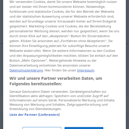
Wir verwenden Cookies, damit Sie unsere Webseite bestmöglich nutzen
und wir besser mit Ihnen kommunizieren können. Notwendige,
Übersicht aller Übersetzungen
funktionale und statistische Cookies, die für den Betrieb der Webseite
und der statistischen Auswertung unserer Webseite erforderlich sind,
(Für mehr Details die Übersetzung anklicken/antippen)
werden auf Grundlage unserer Vorauswahl immer auf Ihrem Endgerät
gespeichert. Marketing-Cookies und Cookies, die der Bereitstellung
искључивати, заказивати
personalisierter Werbung dienen, werden nur gespeichert, wenn Sie uns
durch einen Klick auf den „Akzeptieren“-Button Ihr Einverständnis
geben. Klicken Sie ansonsten auf „Fortfahren ohne Akzeptieren“. Sie
können Ihre Einwilligung jederzeit für zukünftige Besuche unserer
Webseite widerrufen. Wenn Sie weitere Informationen zu den Cookies
und den Anpassungsmöglichkeiten möchten, klicken Sie einfach auf den
искључивати
ausmachen
Licht, Radio
TV
Button „Mehr Optionen“. Weitergehende Hinweise zu der
Datenverarbeitung entnehmen Sie ansonsten unserer
Datenschutzerklärung
. Hier finden Sie unser
Impressum
.
заказивати
ausmachen
Termin
Wir und unsere Partner verarbeiten Daten, um
Folgendes bereitzustellen:
Genaue Geolocation-Daten verwenden. Geräteeigenschaften zur
Identifikation aktiv abfragen. Speichern von und/oder Zugriff auf
Informationen auf einem Gerät. Personalisierte Werbung und Inhalte,
Synonyme für "ausmachen"
Messung von Werbung und Inhalten, Zielgruppenforschung und
Entwicklung von Dienstleistungen.
Liste der Partner (Lieferanten)
(etwas) darstellen
,
sein
,
(sich) zeigen (in / als)
,
(sich)