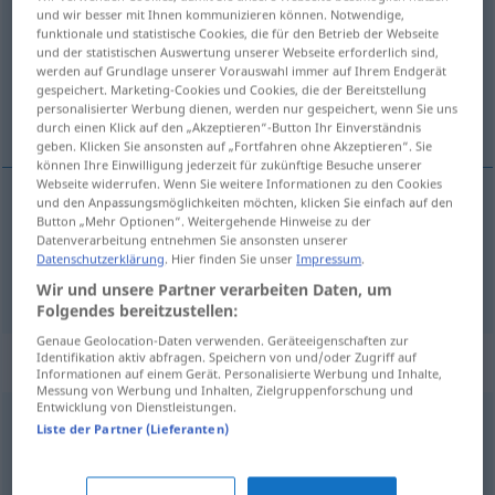
und wir besser mit Ihnen kommunizieren können. Notwendige,
funktionale und statistische Cookies, die für den Betrieb der Webseite
Übersicht aller Übersetzungen
und der statistischen Auswertung unserer Webseite erforderlich sind,
(Für mehr Details die Übersetzung anklicken/antippen)
werden auf Grundlage unserer Vorauswahl immer auf Ihrem Endgerät
gespeichert. Marketing-Cookies und Cookies, die der Bereitstellung
personalisierter Werbung dienen, werden nur gespeichert, wenn Sie uns
заузимати, постављати
durch einen Klick auf den „Akzeptieren“-Button Ihr Einverständnis
geben. Klicken Sie ansonsten auf „Fortfahren ohne Akzeptieren“. Sie
können Ihre Einwilligung jederzeit für zukünftige Besuche unserer
Webseite widerrufen. Wenn Sie weitere Informationen zu den Cookies
und den Anpassungsmöglichkeiten möchten, klicken Sie einfach auf den
Button „Mehr Optionen“. Weitergehende Hinweise zu der
заузимати
besetzen
Platz
Datenverarbeitung entnehmen Sie ansonsten unserer
Datenschutzerklärung
. Hier finden Sie unser
Impressum
.
постављати
besetzen
Stelle
Wir und unsere Partner verarbeiten Daten, um
Folgendes bereitzustellen:
Genaue Geolocation-Daten verwenden. Geräteeigenschaften zur
Identifikation aktiv abfragen. Speichern von und/oder Zugriff auf
Synonyme für "besetzen"
Informationen auf einem Gerät. Personalisierte Werbung und Inhalte,
Messung von Werbung und Inhalten, Zielgruppenforschung und
Entwicklung von Dienstleistungen.
Liste der Partner (Lieferanten)
einführen
,
einweihen
,
schaffen
,
einsetzen
belagern