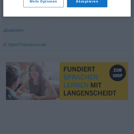
Mehr Optionen
Akzeptieren
erobern
,
einnehmen
absetzen
© OpenThesaurus.de