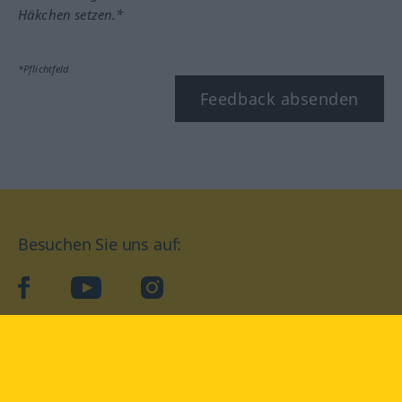
Häkchen setzen.*
*Pflichtfeld
Feedback absenden
Besuchen Sie uns auf:
facebook
YouTube
Instagram
Langenscheidt