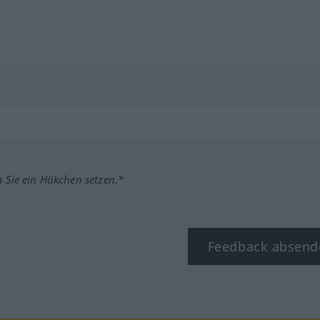
m Sie ein Häkchen setzen.*
Feedback absend