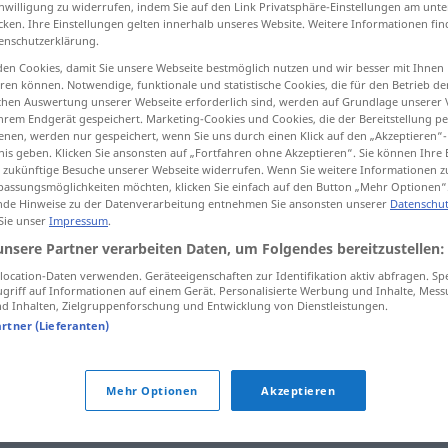
inwilligung zu widerrufen, indem Sie auf den Link Privatsphäre-Einstellungen am unt
cken. Ihre Einstellungen gelten innerhalb unseres Website. Weitere Informationen fin
enschutzerklärung.
en Cookies, damit Sie unsere Webseite bestmöglich nutzen und wir besser mit Ihnen
en können. Notwendige, funktionale und statistische Cookies, die für den Betrieb d
tippen)
ischen Auswertung unserer Webseite erforderlich sind, werden auf Grundlage unserer
hrem Endgerät gespeichert. Marketing-Cookies und Cookies, die der Bereitstellung per
nen, werden nur gespeichert, wenn Sie uns durch einen Klick auf den „Akzeptieren“-
nis geben. Klicken Sie ansonsten auf „Fortfahren ohne Akzeptieren“. Sie können Ihre 
ür zukünftige Besuche unserer Webseite widerrufen. Wenn Sie weitere Informationen 
assungsmöglichkeiten möchten, klicken Sie einfach auf den Button „Mehr Optionen“
de Hinweise zu der Datenverarbeitung entnehmen Sie ansonsten unserer
Datenschut
Abschnitt
Buch
 Sie unser
Impressum
.
unsere Partner verarbeiten Daten, um Folgendes bereitzustellen:
ocation-Daten verwenden. Geräteeigenschaften zur Identifikation aktiv abfragen. Sp
Abschnitt
Zeitspanne
griff auf Informationen auf einem Gerät. Personalisierte Werbung und Inhalte, Mes
 Inhalten, Zielgruppenforschung und Entwicklung von Dienstleistungen.
artner (Lieferanten)
Abschnitt
Kontrollabschnitt
Mehr Optionen
Akzeptieren