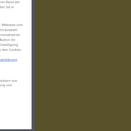
eren Rand der
den Sie in
er Webseite und
 Vorauswahl
sonalisierter
Button Ihr
Einwilligung
zu den Cookies
.
zerklärung
.
eichern von
sung von