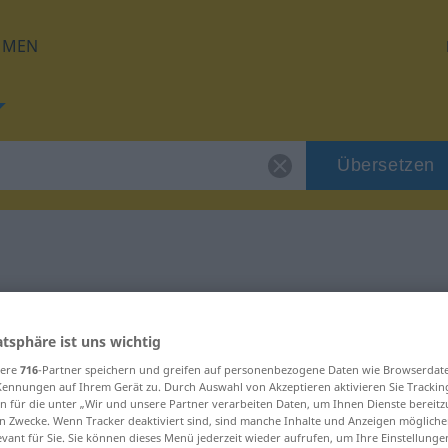
HMEN
Übersetzen
 für "Abschnitt"
atsphäre ist uns wichtig
ung
sere
716
-Partner speichern und greifen auf personenbezogene Daten wie Browserdat
Kennungen auf Ihrem Gerät zu. Durch Auswahl von Akzeptieren aktivieren Sie Trackin
n für die unter „Wir und unsere Partner verarbeiten Daten, um Ihnen Dienste bereitz
kulin
n Zwecke. Wenn Tracker deaktiviert sind, sind manche Inhalte und Anzeigen mögliche
evant für Sie. Sie können dieses Menü jederzeit wieder aufrufen, um Ihre Einstellung