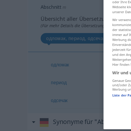
oder Ihre E
Abschnitt
m
Webseite kli
unserer Dat
Übersicht aller Übersetzungen
Wir verwend
kommunizier
(Für mehr Details die Übersetzung anklicken/an
der statist
immer auf I
одломак, период, одсечак
Werbung die
Einverständ
jederzeit f
und den Anp
Weitergehen
одломак
Hier finden
Wir und 
Genaue Geol
период
und/oder Zu
Werbung und
Liste der P
одсечак
Synonyme für "Abschnitt"