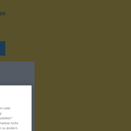
DE
en oder
g-
ustellen“
rweise nicht
en zu ändern