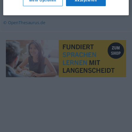
Mehr Optionen
Akzeptieren
Stufe
,
Periode (fachspr.)
,
Punkt
,
Abschnitt
© OpenThesaurus.de