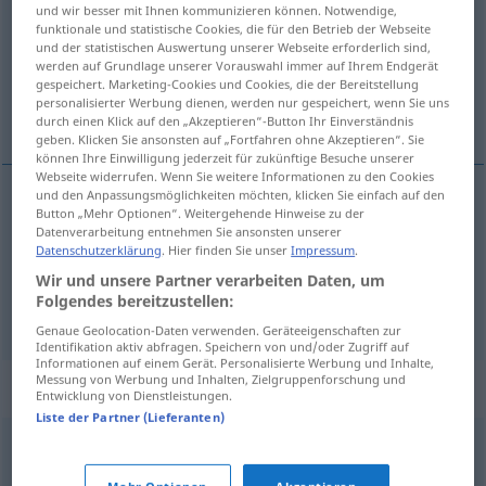
und wir besser mit Ihnen kommunizieren können. Notwendige,
funktionale und statistische Cookies, die für den Betrieb der Webseite
Übersicht aller Übersetzungen
und der statistischen Auswertung unserer Webseite erforderlich sind,
(Für mehr Details die Übersetzung anklicken/antippen)
werden auf Grundlage unserer Vorauswahl immer auf Ihrem Endgerät
gespeichert. Marketing-Cookies und Cookies, die der Bereitstellung
personalisierter Werbung dienen, werden nur gespeichert, wenn Sie uns
станица, одељење
durch einen Klick auf den „Akzeptieren“-Button Ihr Einverständnis
geben. Klicken Sie ansonsten auf „Fortfahren ohne Akzeptieren“. Sie
können Ihre Einwilligung jederzeit für zukünftige Besuche unserer
Webseite widerrufen. Wenn Sie weitere Informationen zu den Cookies
und den Anpassungsmöglichkeiten möchten, klicken Sie einfach auf den
Button „Mehr Optionen“. Weitergehende Hinweise zu der
станица
Station
Haltestelle
Datenverarbeitung entnehmen Sie ansonsten unserer
Datenschutzerklärung
. Hier finden Sie unser
Impressum
.
одељење
Station
Krankenhaus
Wir und unsere Partner verarbeiten Daten, um
Folgendes bereitzustellen:
Genaue Geolocation-Daten verwenden. Geräteeigenschaften zur
Identifikation aktiv abfragen. Speichern von und/oder Zugriff auf
Informationen auf einem Gerät. Personalisierte Werbung und Inhalte,
Messung von Werbung und Inhalten, Zielgruppenforschung und
Synonyme für "Station"
Entwicklung von Dienstleistungen.
Liste der Partner (Lieferanten)
Bahnhof