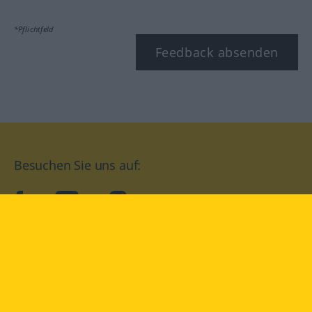
*Pflichtfeld
Feedback absenden
Besuchen Sie uns auf:
facebook
YouTube
Instagram
Langenscheidt