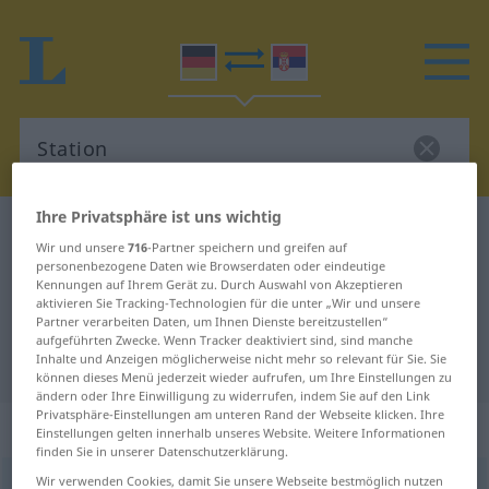
Ihre Privatsphäre ist uns wichtig
Deutsch-Serbisch Wörterbuch
Station
Wir und unsere
716
-Partner speichern und greifen auf
Deutsch-Serbisch Übersetzung für
personenbezogene Daten wie Browserdaten oder eindeutige
Kennungen auf Ihrem Gerät zu. Durch Auswahl von Akzeptieren
"Station"
aktivieren Sie Tracking-Technologien für die unter „Wir und unsere
Partner verarbeiten Daten, um Ihnen Dienste bereitzustellen“
aufgeführten Zwecke. Wenn Tracker deaktiviert sind, sind manche
Inhalte und Anzeigen möglicherweise nicht mehr so relevant für Sie. Sie
"Station" Serbisch Übersetzung
können dieses Menü jederzeit wieder aufrufen, um Ihre Einstellungen zu
ändern oder Ihre Einwilligung zu widerrufen, indem Sie auf den Link
Privatsphäre-Einstellungen am unteren Rand der Webseite klicken. Ihre
„Station“
: weiblich, feminin
Einstellungen gelten innerhalb unseres Website. Weitere Informationen
finden Sie in unserer Datenschutzerklärung.
Wir verwenden Cookies, damit Sie unsere Webseite bestmöglich nutzen
Station
f