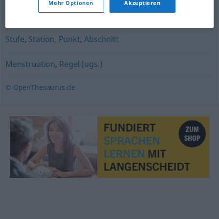
Mehr Optionen
Akzeptieren
Zeitabschnitt
,
Zeitalter
Stufe
,
Station
,
Punkt
,
Abschnitt
Menstruation
,
Regel (ugs.)
© OpenThesaurus.de