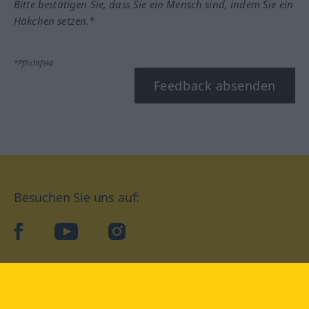
Bitte bestätigen Sie, dass Sie ein Mensch sind, indem Sie ein
Häkchen setzen.*
*Pflichtfeld
Feedback absenden
Besuchen Sie uns auf:
facebook
YouTube
Instagram