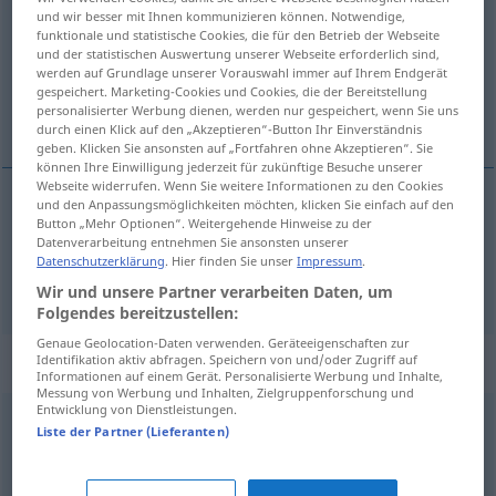
und wir besser mit Ihnen kommunizieren können. Notwendige,
funktionale und statistische Cookies, die für den Betrieb der Webseite
Übersicht aller Übersetzungen
und der statistischen Auswertung unserer Webseite erforderlich sind,
(Für mehr Details die Übersetzung anklicken/antippen)
werden auf Grundlage unserer Vorauswahl immer auf Ihrem Endgerät
gespeichert. Marketing-Cookies und Cookies, die der Bereitstellung
personalisierter Werbung dienen, werden nur gespeichert, wenn Sie uns
период, менструација
durch einen Klick auf den „Akzeptieren“-Button Ihr Einverständnis
geben. Klicken Sie ansonsten auf „Fortfahren ohne Akzeptieren“. Sie
können Ihre Einwilligung jederzeit für zukünftige Besuche unserer
Webseite widerrufen. Wenn Sie weitere Informationen zu den Cookies
und den Anpassungsmöglichkeiten möchten, klicken Sie einfach auf den
Button „Mehr Optionen“. Weitergehende Hinweise zu der
период
Periode
Datenverarbeitung entnehmen Sie ansonsten unserer
Datenschutzerklärung
. Hier finden Sie unser
Impressum
.
менструација
Periode
der Frau
Wir und unsere Partner verarbeiten Daten, um
Folgendes bereitzustellen:
Genaue Geolocation-Daten verwenden. Geräteeigenschaften zur
Synonyme für "Periode"
Identifikation aktiv abfragen. Speichern von und/oder Zugriff auf
Informationen auf einem Gerät. Personalisierte Werbung und Inhalte,
Messung von Werbung und Inhalten, Zielgruppenforschung und
Entwicklung von Dienstleistungen.
Liste der Partner (Lieferanten)
Zeitraum
,
Frist
,
(zeitlicher) Abstand
,
Weile
,
Dauer
,
Zeit
,
Zeitabschnitt