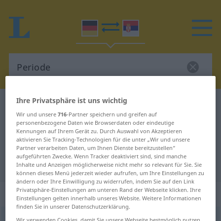
Ihre Privatsphäre ist uns wichtig
Deutsch-Serbisch Wörterbuch
Periode
Wir und unsere
716
-Partner speichern und greifen auf
Deutsch-Serbisch Übersetzung für
personenbezogene Daten wie Browserdaten oder eindeutige
Kennungen auf Ihrem Gerät zu. Durch Auswahl von Akzeptieren
"Periode"
aktivieren Sie Tracking-Technologien für die unter „Wir und unsere
Partner verarbeiten Daten, um Ihnen Dienste bereitzustellen“
aufgeführten Zwecke. Wenn Tracker deaktiviert sind, sind manche
"Periode" Serbisch Übersetzung
Inhalte und Anzeigen möglicherweise nicht mehr so relevant für Sie. Sie
können dieses Menü jederzeit wieder aufrufen, um Ihre Einstellungen zu
ändern oder Ihre Einwilligung zu widerrufen, indem Sie auf den Link
Privatsphäre-Einstellungen am unteren Rand der Webseite klicken. Ihre
„Periode“
: weiblich, feminin
Einstellungen gelten innerhalb unseres Website. Weitere Informationen
finden Sie in unserer Datenschutzerklärung.
Periode
f
Wir verwenden Cookies, damit Sie unsere Webseite bestmöglich nutzen