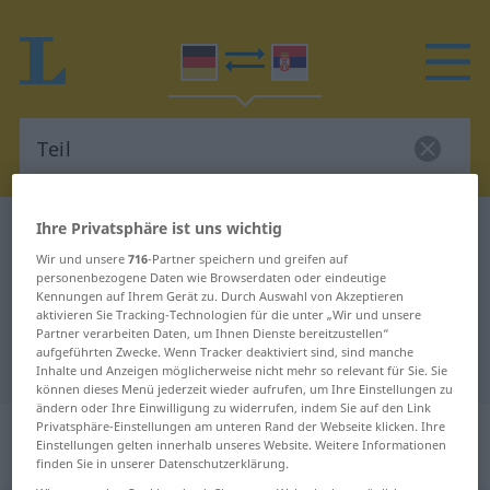
Ihre Privatsphäre ist uns wichtig
Deutsch-Serbisch Wörterbuch
Teil
Wir und unsere
716
-Partner speichern und greifen auf
Deutsch-Serbisch Übersetzung für
personenbezogene Daten wie Browserdaten oder eindeutige
"Teil"
Kennungen auf Ihrem Gerät zu. Durch Auswahl von Akzeptieren
aktivieren Sie Tracking-Technologien für die unter „Wir und unsere
Partner verarbeiten Daten, um Ihnen Dienste bereitzustellen“
aufgeführten Zwecke. Wenn Tracker deaktiviert sind, sind manche
"Teil" Serbisch Übersetzung
Inhalte und Anzeigen möglicherweise nicht mehr so relevant für Sie. Sie
können dieses Menü jederzeit wieder aufrufen, um Ihre Einstellungen zu
ändern oder Ihre Einwilligung zu widerrufen, indem Sie auf den Link
„Teil“
: sächlich, neutral | männlich,
Privatsphäre-Einstellungen am unteren Rand der Webseite klicken. Ihre
Einstellungen gelten innerhalb unseres Website. Weitere Informationen
maskulin
finden Sie in unserer Datenschutzerklärung.