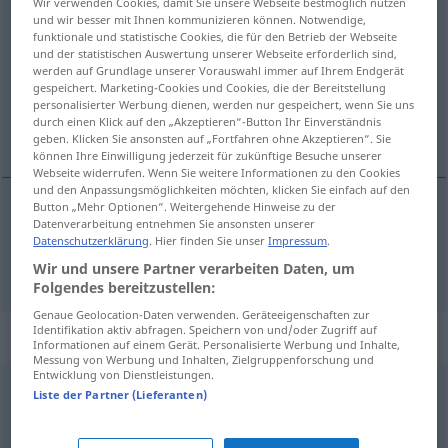
Wir verwenden Cookies, damit Sie unsere Webseite bestmöglich nutzen
und wir besser mit Ihnen kommunizieren können. Notwendige,
Teil
n
od
m
funktionale und statistische Cookies, die für den Betrieb der Webseite
und der statistischen Auswertung unserer Webseite erforderlich sind,
Übersicht aller Übersetzungen
werden auf Grundlage unserer Vorauswahl immer auf Ihrem Endgerät
(Für mehr Details die Übersetzung anklicken/antippen)
gespeichert. Marketing-Cookies und Cookies, die der Bereitstellung
personalisierter Werbung dienen, werden nur gespeichert, wenn Sie uns
durch einen Klick auf den „Akzeptieren“-Button Ihr Einverständnis
део
geben. Klicken Sie ansonsten auf „Fortfahren ohne Akzeptieren“. Sie
können Ihre Einwilligung jederzeit für zukünftige Besuche unserer
Webseite widerrufen. Wenn Sie weitere Informationen zu den Cookies
und den Anpassungsmöglichkeiten möchten, klicken Sie einfach auf den
Button „Mehr Optionen“. Weitergehende Hinweise zu der
Datenverarbeitung entnehmen Sie ansonsten unserer
део
Teil
Datenschutzerklärung
. Hier finden Sie unser
Impressum
.
Wir und unsere Partner verarbeiten Daten, um
Folgendes bereitzustellen:
Genaue Geolocation-Daten verwenden. Geräteeigenschaften zur
Identifikation aktiv abfragen. Speichern von und/oder Zugriff auf
Synonyme für "Teil"
Informationen auf einem Gerät. Personalisierte Werbung und Inhalte,
Messung von Werbung und Inhalten, Zielgruppenforschung und
Entwicklung von Dienstleistungen.
Liste der Partner (Lieferanten)
Splitter
,
Scherbe
,
Stück