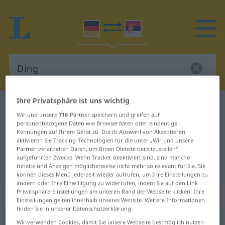
Ihre Privatsphäre ist uns wichtig
Deutsch-Serbisch Wörterbuch
Ding
Wir und unsere
716
-Partner speichern und greifen auf
Deutsch-Serbisch Übersetzung für
personenbezogene Daten wie Browserdaten oder eindeutige
Kennungen auf Ihrem Gerät zu. Durch Auswahl von Akzeptieren
"Ding"
aktivieren Sie Tracking-Technologien für die unter „Wir und unsere
Partner verarbeiten Daten, um Ihnen Dienste bereitzustellen“
aufgeführten Zwecke. Wenn Tracker deaktiviert sind, sind manche
"Ding" Serbisch Übersetzung
Inhalte und Anzeigen möglicherweise nicht mehr so relevant für Sie. Sie
können dieses Menü jederzeit wieder aufrufen, um Ihre Einstellungen zu
ändern oder Ihre Einwilligung zu widerrufen, indem Sie auf den Link
Privatsphäre-Einstellungen am unteren Rand der Webseite klicken. Ihre
„Ding“
: sächlich, neutral
Einstellungen gelten innerhalb unseres Website. Weitere Informationen
finden Sie in unserer Datenschutzerklärung.
Wir verwenden Cookies, damit Sie unsere Webseite bestmöglich nutzen
Ding
n