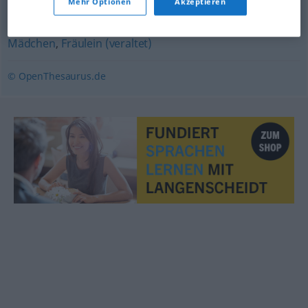
Mehr Optionen
Akzeptieren
Punkt
,
Kiste (ugs.)
,
Frage
,
Sache
,
Aufgabe
Mädchen
,
Fräulein (veraltet)
© OpenThesaurus.de