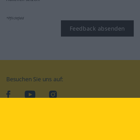
*Pflichtfeld
Feedback absenden
Besuchen Sie uns auf:
facebook
YouTube
Instagram
Langenscheidt