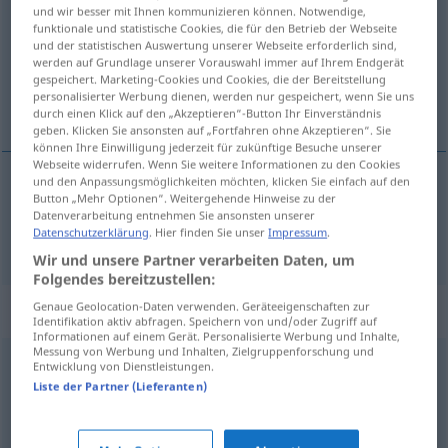
und wir besser mit Ihnen kommunizieren können. Notwendige,
funktionale und statistische Cookies, die für den Betrieb der Webseite
Übersicht aller Übersetzungen
und der statistischen Auswertung unserer Webseite erforderlich sind,
(Für mehr Details die Übersetzung anklicken/antippen)
werden auf Grundlage unserer Vorauswahl immer auf Ihrem Endgerät
gespeichert. Marketing-Cookies und Cookies, die der Bereitstellung
personalisierter Werbung dienen, werden nur gespeichert, wenn Sie uns
ствар
durch einen Klick auf den „Akzeptieren“-Button Ihr Einverständnis
geben. Klicken Sie ansonsten auf „Fortfahren ohne Akzeptieren“. Sie
können Ihre Einwilligung jederzeit für zukünftige Besuche unserer
Webseite widerrufen. Wenn Sie weitere Informationen zu den Cookies
und den Anpassungsmöglichkeiten möchten, klicken Sie einfach auf den
Button „Mehr Optionen“. Weitergehende Hinweise zu der
ствар
Ding
Datenverarbeitung entnehmen Sie ansonsten unserer
Datenschutzerklärung
. Hier finden Sie unser
Impressum
.
Wir und unsere Partner verarbeiten Daten, um
Folgendes bereitzustellen:
Synonyme für "Ding"
Genaue Geolocation-Daten verwenden. Geräteeigenschaften zur
Identifikation aktiv abfragen. Speichern von und/oder Zugriff auf
Informationen auf einem Gerät. Personalisierte Werbung und Inhalte,
Messung von Werbung und Inhalten, Zielgruppenforschung und
Entwicklung von Dienstleistungen.
Sache
,
Gegenstand
,
Objekt
,
Teil
Liste der Partner (Lieferanten)
Fall
,
Sachverhalt
,
Umstand
,
Problem
,
Angelegenheit
,