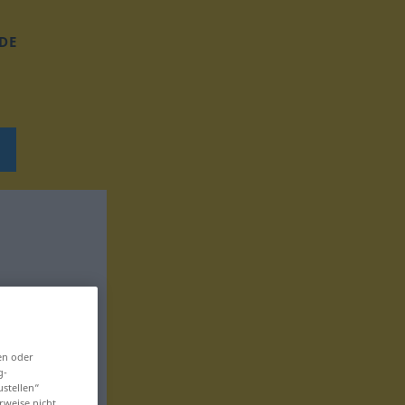
DE
en oder
g-
ustellen“
rweise nicht