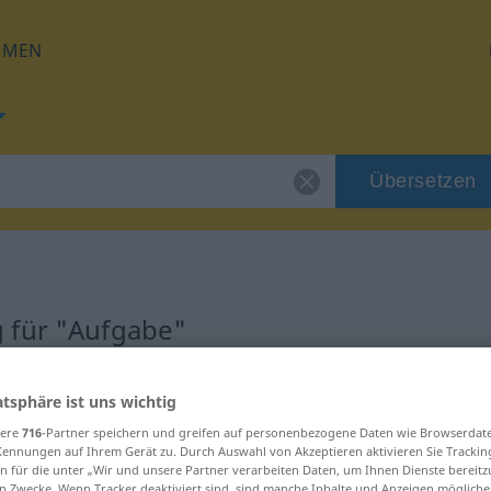
HMEN
Übersetzen
 für "Aufgabe"
ng
atsphäre ist uns wichtig
sere
716
-Partner speichern und greifen auf personenbezogene Daten wie Browserdat
n
Kennungen auf Ihrem Gerät zu. Durch Auswahl von Akzeptieren aktivieren Sie Trackin
n für die unter „Wir und unsere Partner verarbeiten Daten, um Ihnen Dienste bereitz
n Zwecke. Wenn Tracker deaktiviert sind, sind manche Inhalte und Anzeigen mögliche