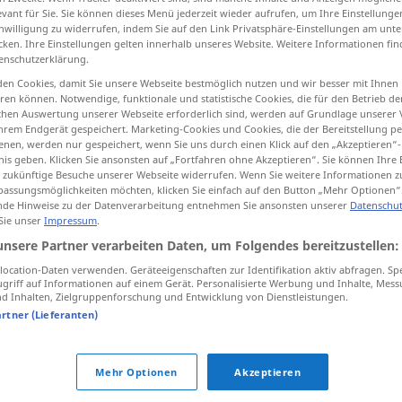
evant für Sie. Sie können dieses Menü jederzeit wieder aufrufen, um Ihre Einstellung
inwilligung zu widerrufen, indem Sie auf den Link Privatsphäre-Einstellungen am unt
cken. Ihre Einstellungen gelten innerhalb unseres Website. Weitere Informationen fin
enschutzerklärung.
tippen)
en Cookies, damit Sie unsere Webseite bestmöglich nutzen und wir besser mit Ihnen
en können. Notwendige, funktionale und statistische Cookies, die für den Betrieb d
ischen Auswertung unserer Webseite erforderlich sind, werden auf Grundlage unserer
hrem Endgerät gespeichert. Marketing-Cookies und Cookies, die der Bereitstellung per
nen, werden nur gespeichert, wenn Sie uns durch einen Klick auf den „Akzeptieren“-
nis geben. Klicken Sie ansonsten auf „Fortfahren ohne Akzeptieren“. Sie können Ihre 
ür zukünftige Besuche unserer Webseite widerrufen. Wenn Sie weitere Informationen 
assungsmöglichkeiten möchten, klicken Sie einfach auf den Button „Mehr Optionen“
Aufgabe
MATH
de Hinweise zu der Datenverarbeitung entnehmen Sie ansonsten unserer
Datenschut
 Sie unser
Impressum
.
unsere Partner verarbeiten Daten, um Folgendes bereitzustellen:
Aufgabe
Hausaufgabe
ocation-Daten verwenden. Geräteeigenschaften zur Identifikation aktiv abfragen. Sp
griff auf Informationen auf einem Gerät. Personalisierte Werbung und Inhalte, Mes
 Inhalten, Zielgruppenforschung und Entwicklung von Dienstleistungen.
artner (Lieferanten)
Mehr Optionen
Akzeptieren
roblem
,
Angelegenheit
,
Punkt
,
Kiste (ugs.)
,
Frage
,
Sache