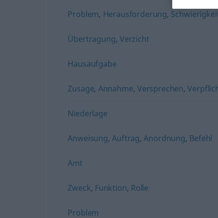
Problem
,
Herausforderung
,
Schwierigkei
Übertragung
,
Verzicht
Hausaufgabe
Zusage
,
Annahme
,
Versprechen
,
Verpfli
Niederlage
Anweisung
,
Auftrag
,
Anordnung
,
Befehl
Amt
Zweck
,
Funktion
,
Rolle
Problem