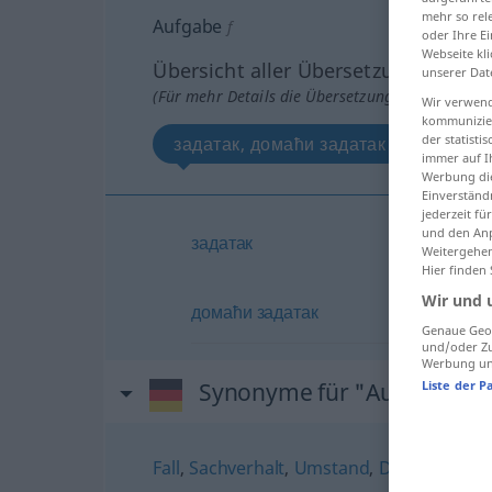
mehr so rel
Aufgabe
f
oder Ihre E
Webseite kli
Übersicht aller Übersetzungen
unserer Dat
(Für mehr Details die Übersetzung anklicken/an
Wir verwend
kommunizier
der statist
задатак, домаћи задатак
immer auf I
Werbung die
Einverständ
jederzeit f
und den Anp
задатак
Weitergehen
Hier finden
Wir und 
домаћи
задатак
Genaue Geol
und/oder Zu
Werbung und
Synonyme für "Aufgabe"
Liste der P
Fall
,
Sachverhalt
,
Umstand
,
Ding (ugs.)
,
P