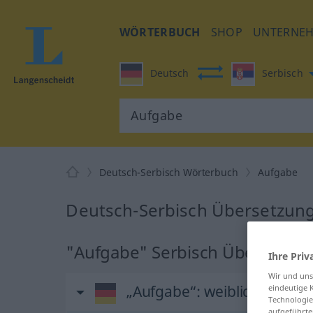
WÖRTERBUCH
SHOP
UNTERNE
Deutsch
Serbisch
Deutsch-Serbisch Wörterbuch
Aufgabe
Deutsch-Serbisch Übersetzung
"Aufgabe" Serbisch Übersetzu
Ihre Priv
Wir und un
„Aufgabe“
: weiblich, femini
eindeutige 
Technologie
aufgeführte