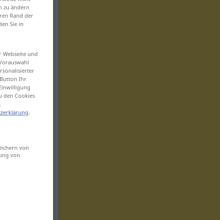
en zu ändern
eren Rand der
den Sie in
er Webseite und
 Vorauswahl
sonalisierter
Button Ihr
Einwilligung
zu den Cookies
.
zerklärung
.
eichern von
sung von