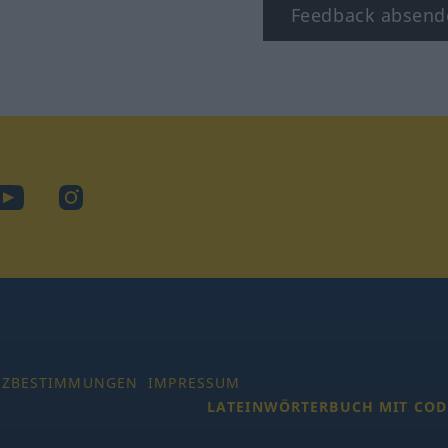
Feedback absend
ook
YouTube
Instagram
TZBESTIMMUNGEN
IMPRESSUM
LATEINWÖRTERBUCH MIT COD