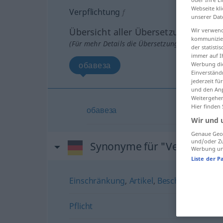
Webseite kli
Verpflichtung
f
unserer Dat
Übersicht aller Übersetzungen
Wir verwend
kommunizier
(Für mehr Details die Übersetzung anklicken/an
der statist
immer auf I
обавеза
Werbung die
Einverständ
jederzeit f
und den Anp
Weitergehen
Hier finden
обавеза
Wir und 
Genaue Geol
und/oder Zu
Synonyme für "Verpflichtu
Werbung und
Liste der P
Einschränkung
,
Artikel
,
Beschränkung
Pflicht