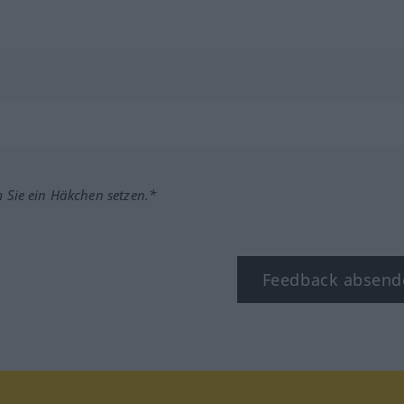
m Sie ein Häkchen setzen.*
Feedback absend