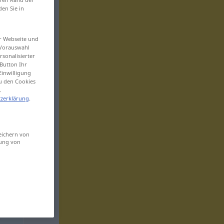
den Sie in
er Webseite und
 Vorauswahl
sonalisierter
Button Ihr
Einwilligung
zu den Cookies
.
zerklärung
.
eichern von
sung von