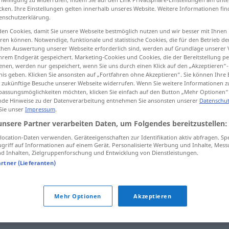
cken. Ihre Einstellungen gelten innerhalb unseres Website. Weitere Informationen fin
enschutzerklärung.
en Cookies, damit Sie unsere Webseite bestmöglich nutzen und wir besser mit Ihnen
en können. Notwendige, funktionale und statistische Cookies, die für den Betrieb d
tippen)
ischen Auswertung unserer Webseite erforderlich sind, werden auf Grundlage unserer
hrem Endgerät gespeichert. Marketing-Cookies und Cookies, die der Bereitstellung per
nen, werden nur gespeichert, wenn Sie uns durch einen Klick auf den „Akzeptieren“-
nis geben. Klicken Sie ansonsten auf „Fortfahren ohne Akzeptieren“. Sie können Ihre 
ür zukünftige Besuche unserer Webseite widerrufen. Wenn Sie weitere Informationen 
assungsmöglichkeiten möchten, klicken Sie einfach auf den Button „Mehr Optionen“
de Hinweise zu der Datenverarbeitung entnehmen Sie ansonsten unserer
Datenschut
 Sie unser
Impressum
.
Verpflichtung
unsere Partner verarbeiten Daten, um Folgendes bereitzustellen:
ocation-Daten verwenden. Geräteeigenschaften zur Identifikation aktiv abfragen. Sp
griff auf Informationen auf einem Gerät. Personalisierte Werbung und Inhalte, Mes
ng"
 Inhalten, Zielgruppenforschung und Entwicklung von Dienstleistungen.
artner (Lieferanten)
Mehr Optionen
Akzeptieren