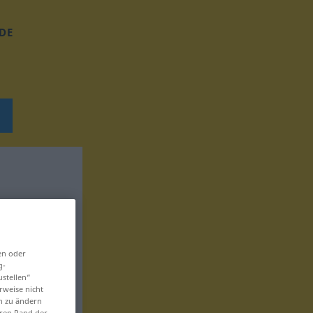
DE
en oder
g-
ustellen“
rweise nicht
en zu ändern
eren Rand der