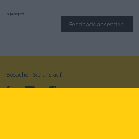
*Pflichtfeld
Feedback absenden
Besuchen Sie uns auf:
facebook
YouTube
Instagram
Langenscheidt