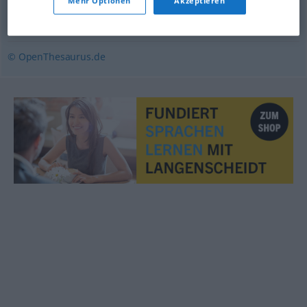
Mehr Optionen
Akzeptieren
Einschränkung
,
Zwang
,
Begrenzung
© OpenThesaurus.de