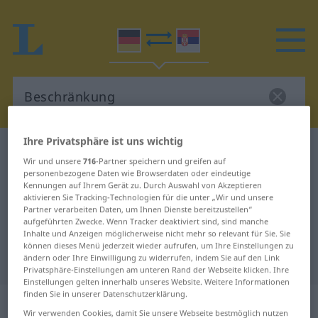
Ihre Privatsphäre ist uns wichtig
Deutsch-Serbisch Wörterbuch
Beschränkung
Wir und unsere
716
-Partner speichern und greifen auf
Deutsch-Serbisch Übersetzung für
personenbezogene Daten wie Browserdaten oder eindeutige
Kennungen auf Ihrem Gerät zu. Durch Auswahl von Akzeptieren
"Beschränkung"
aktivieren Sie Tracking-Technologien für die unter „Wir und unsere
Partner verarbeiten Daten, um Ihnen Dienste bereitzustellen“
aufgeführten Zwecke. Wenn Tracker deaktiviert sind, sind manche
Inhalte und Anzeigen möglicherweise nicht mehr so relevant für Sie. Sie
"Beschränkung" Serbisch
können dieses Menü jederzeit wieder aufrufen, um Ihre Einstellungen zu
Übersetzung
ändern oder Ihre Einwilligung zu widerrufen, indem Sie auf den Link
Privatsphäre-Einstellungen am unteren Rand der Webseite klicken. Ihre
Einstellungen gelten innerhalb unseres Website. Weitere Informationen
finden Sie in unserer Datenschutzerklärung.
„Beschränkung“
: weiblich, feminin
Wir verwenden Cookies, damit Sie unsere Webseite bestmöglich nutzen