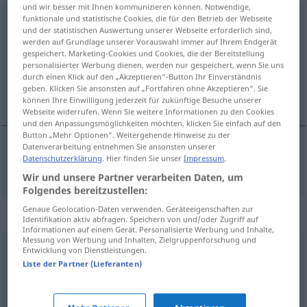
und wir besser mit Ihnen kommunizieren können. Notwendige,
funktionale und statistische Cookies, die für den Betrieb der Webseite
Beschränkung
f
und der statistischen Auswertung unserer Webseite erforderlich sind,
werden auf Grundlage unserer Vorauswahl immer auf Ihrem Endgerät
Übersicht aller Übersetzungen
gespeichert. Marketing-Cookies und Cookies, die der Bereitstellung
(Für mehr Details die Übersetzung anklicken/antippen)
personalisierter Werbung dienen, werden nur gespeichert, wenn Sie uns
durch einen Klick auf den „Akzeptieren“-Button Ihr Einverständnis
geben. Klicken Sie ansonsten auf „Fortfahren ohne Akzeptieren“. Sie
ограничење
können Ihre Einwilligung jederzeit für zukünftige Besuche unserer
Webseite widerrufen. Wenn Sie weitere Informationen zu den Cookies
und den Anpassungsmöglichkeiten möchten, klicken Sie einfach auf den
Button „Mehr Optionen“. Weitergehende Hinweise zu der
Datenverarbeitung entnehmen Sie ansonsten unserer
Datenschutzerklärung
. Hier finden Sie unser
Impressum
.
ограничење
Beschränkung
Wir und unsere Partner verarbeiten Daten, um
Folgendes bereitzustellen:
Genaue Geolocation-Daten verwenden. Geräteeigenschaften zur
Synonyme für "Beschränkung"
Identifikation aktiv abfragen. Speichern von und/oder Zugriff auf
Informationen auf einem Gerät. Personalisierte Werbung und Inhalte,
Messung von Werbung und Inhalten, Zielgruppenforschung und
Entwicklung von Dienstleistungen.
Einschränkung
,
Verpflichtung
,
Artikel
Liste der Partner (Lieferanten)
Grenze
,
Begrenzung