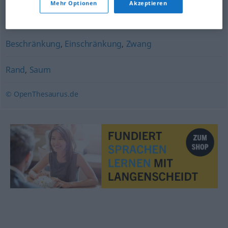
Mehr Optionen
Akzeptieren
Beschränkung
,
Grenze
Beschränkung
,
Einschränkung
,
Zwang
Rand
,
Saum
© OpenThesaurus.de