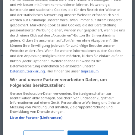
und wir besser mit Ihnen kommunizieren können. Notwendige,
Begrenzung
f
funktionale und statistische Cookies, die für den Betrieb der Webseite
und der statistischen Auswertung unserer Webseite erforderlich sind,
werden auf Grundlage unserer Vorauswahl immer auf Ihrem Endgerät
Übersicht aller Übersetzungen
gespeichert. Marketing-Cookies und Cookies, die der Bereitstellung
(Für mehr Details die Übersetzung anklicken/antippen)
personalisierter Werbung dienen, werden nur gespeichert, wenn Sie uns
durch einen Klick auf den „Akzeptieren“-Button Ihr Einverständnis
geben. Klicken Sie ansonsten auf „Fortfahren ohne Akzeptieren“. Sie
ограничење
können Ihre Einwilligung jederzeit für zukünftige Besuche unserer
Webseite widerrufen. Wenn Sie weitere Informationen zu den Cookies
und den Anpassungsmöglichkeiten möchten, klicken Sie einfach auf den
Button „Mehr Optionen“. Weitergehende Hinweise zu der
Datenverarbeitung entnehmen Sie ansonsten unserer
Datenschutzerklärung
. Hier finden Sie unser
Impressum
.
ограничење
Begrenzung
Wir und unsere Partner verarbeiten Daten, um
Folgendes bereitzustellen:
Synonyme für "Begrenzung"
Genaue Geolocation-Daten verwenden. Geräteeigenschaften zur
Identifikation aktiv abfragen. Speichern von und/oder Zugriff auf
Informationen auf einem Gerät. Personalisierte Werbung und Inhalte,
Messung von Werbung und Inhalten, Zielgruppenforschung und
Entwicklung von Dienstleistungen.
Bande
Liste der Partner (Lieferanten)
Grenze