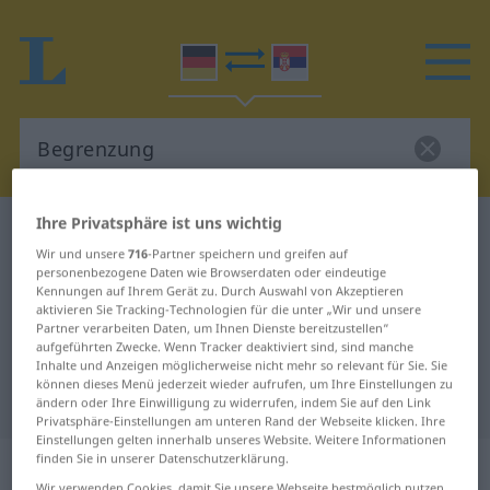
Ihre Privatsphäre ist uns wichtig
Deutsch-Serbisch Wörterbuch
Begrenzung
Wir und unsere
716
-Partner speichern und greifen auf
Deutsch-Serbisch Übersetzung für
personenbezogene Daten wie Browserdaten oder eindeutige
Kennungen auf Ihrem Gerät zu. Durch Auswahl von Akzeptieren
"Begrenzung"
aktivieren Sie Tracking-Technologien für die unter „Wir und unsere
Partner verarbeiten Daten, um Ihnen Dienste bereitzustellen“
aufgeführten Zwecke. Wenn Tracker deaktiviert sind, sind manche
"Begrenzung" Serbisch
Inhalte und Anzeigen möglicherweise nicht mehr so relevant für Sie. Sie
können dieses Menü jederzeit wieder aufrufen, um Ihre Einstellungen zu
Übersetzung
ändern oder Ihre Einwilligung zu widerrufen, indem Sie auf den Link
Privatsphäre-Einstellungen am unteren Rand der Webseite klicken. Ihre
Einstellungen gelten innerhalb unseres Website. Weitere Informationen
finden Sie in unserer Datenschutzerklärung.
„Begrenzung“
: weiblich, feminin
Wir verwenden Cookies, damit Sie unsere Webseite bestmöglich nutzen