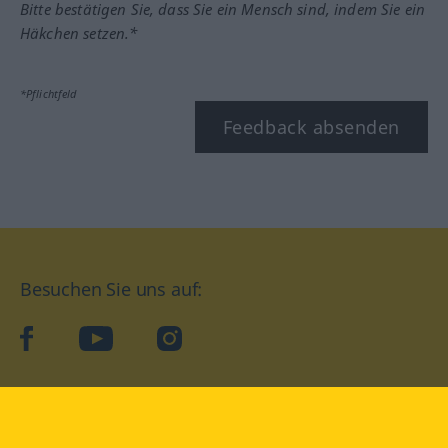
Bitte bestätigen Sie, dass Sie ein Mensch sind, indem Sie ein
Häkchen setzen.*
*Pflichtfeld
Feedback absenden
Besuchen Sie uns auf:
facebook
YouTube
Instagram